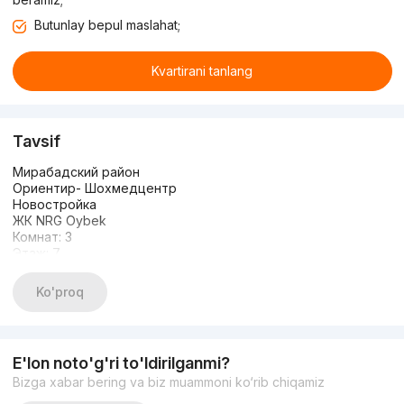
Butunlay bepul maslahat;
Kvartirani tanlang
Tavsif
Мирабадский район
Ориентир- Шохмедцентр
Новостройка
ЖК NRG Oybek
Комнат: 3
Этаж: 7
Этажность: 12
Площадь: 107 кв.м
Ko'proq
Состояние-дизайнерский ремонт, делали для себя
Качественная мебель, техника
Цена: 390 000 y.e.
+998977599915 Исроил
E'lon noto'g'ri to'ldirilganmi?
Bizga xabar bering va biz muammoni ko‘rib chiqamiz