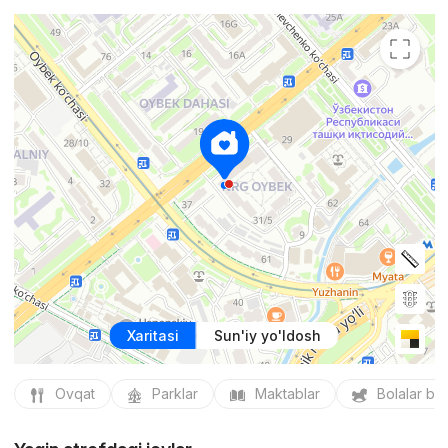
Xaritasi
Sun'iy yo'ldosh
Ovqat
Parklar
Maktablar
Bolalar bo