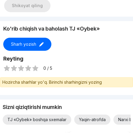
Shikoyat qiling
Ko'rib chiqish va baholash TJ «Oybek»
Sharh yozish
Reyting
0 / 5
Hozircha sharhlar yo'q. Birinchi sharhingizni yozing
Sizni qiziqtirishi mumkin
TJ «Oybek» boshqa sxemalar
Yaqin-atrofda
Narxi b