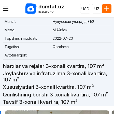
USD
UZ
Manzil:
Нукусская улица, д.31/2
Metro:
М.Айбек
Topshirish muddati:
2022-07-20
Tugatish:
Qoralama
Avtoturargoh:
Narxlar va rejalar 3-xonali kvartira, 107 m²
Joylashuv va infratuzilma 3-xonali kvartira,
107 m²
Xususiyatlari 3-xonali kvartira, 107 m²
Qurilishning borishi 3-xonali kvartira, 107 m²
Tavsif 3-xonali kvartira, 107 m²