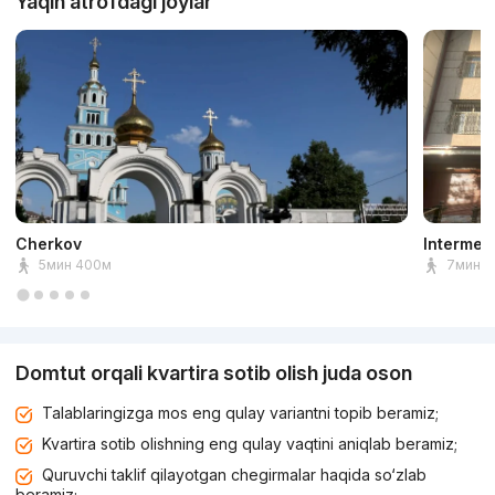
Yaqin atrofdagi joylar
Cherkov
Intermed
5мин 400м
7мин 5
Domtut orqali kvartira sotib olish juda oson
Talablaringizga mos eng qulay variantni topib beramiz;
Kvartira sotib olishning eng qulay vaqtini aniqlab beramiz;
Quruvchi taklif qilayotgan chegirmalar haqida so‘zlab
beramiz;