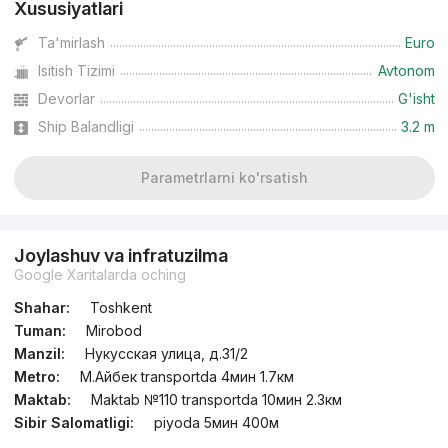
Xususiyatlari
Ta'mirlash
Euro
Isitish Tizimi
Avtonom
Devorlar
G'isht
Ship Balandligi
3.2 m
Parametrlarni ko'rsatish
Joylashuv va infratuzilma
Google Xaritalarda oching
Shahar:
Toshkent
Tuman:
Mirobod
Manzil:
Нукусская улица, д.31/2
Metro:
М.Айбек transportda 4мин 1.7км
Maktab:
Maktab №110 transportda 10мин 2.3км
Sibir Salomatligi:
piyoda 5мин 400м