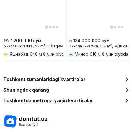
927 200 000
сўм
5 124 000 000
сўм
2-xonali kvartira, 53 m²,
6/11 qavat
4-xonali kvartira, 154 m²,
9/10 qava
Яшнабад
648 м 8 мин piyoda
Минор
616 м 8 мин piyoda
Toshkent tumanlaridagi kvartiralar
Shuningdek qarang
Toshkentda metroga yaqin kvartiralar