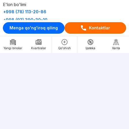
E'lon bo'limi
+998 (78) 113-20-86
+998 (93) 390-30-10
Menga qo'ng'iroq qiling
Kontaktlar
Пн-Пт. С 9:30 до 18:00
RU
UZ
Yangi binolar
Kvartiralar
Qo'shish
Ipoteka
Xarita
Kontaktlar
loyiha haqida
Webnow © loyihasi
Foydalanish shartlari
Maxfiylik siyosati
Ommaviy taklif