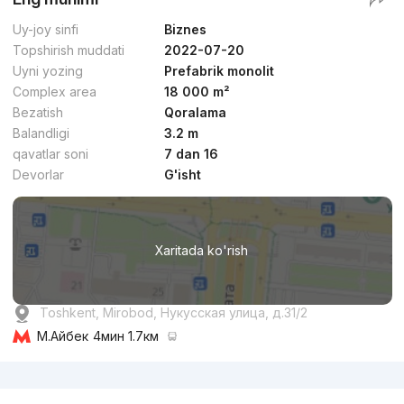
Uy-joy sinfi
Biznes
Topshirish muddati
2022-07-20
Uyni yozing
Prefabrik monolit
Complex area
18 000 m²
Bezatish
Qoralama
Balandligi
3.2 m
qavatlar soni
7 dan 16
Devorlar
G'isht
Xaritada ko'rish
Toshkent, Mirobod, Нукусская улица, д.31/2
М.Айбек
4мин 1.7км
Reklama