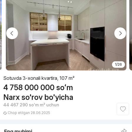
1/26
Sotuvda 3-xonali kvartira, 107 m²
4 758 000 000
soʻm
Narx so'rov bo'yicha
44 467 290
soʻm
m² uchun
Chop etilgan 28.06.2025
Eng muhimi