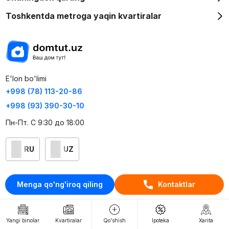
Toshkentda metroga yaqin kvartiralar
E'lon bo'limi
+998 (78) 113-20-86
+998 (93) 390-30-10
Пн-Пт. С 9:30 до 18:00
RU
UZ
Kontaktlar
Menga qo'ng'iroq qiling
Kontaktlar
loyiha haqida
Webnow © loyihasi
Yangi binolar
Kvartiralar
Qo'shish
Ipoteka
Xarita