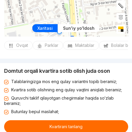
Xaritasi
Sun'iy yo'ldosh
Ovqat
Parklar
Maktablar
Bolalar bo
Domtut orqali kvartira sotib olish juda oson
Talablaringizga mos eng qulay variantni topib beramiz;
Kvartira sotib olishning eng qulay vaqtini aniqlab beramiz;
Quruvchi taklif qilayotgan chegirmalar haqida so‘zlab
beramiz;
Butunlay bepul maslahat;
Kvartirani tanlang