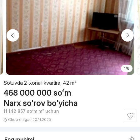
1/6
Sotuvda 2-xonali kvartira, 42 m²
468 000 000
soʻm
Narx so'rov bo'yicha
11 142 857
soʻm
m² uchun
Chop etilgan 20.11.2025
Eng muhimi