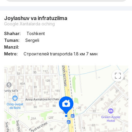
Joylashuv va infratuzilma
Google Xaritalarda oching
Shahar:
Toshkent
Tuman:
Sergeli
Manzil:
Metro:
Строителей transportda 1.8 км 7 мин