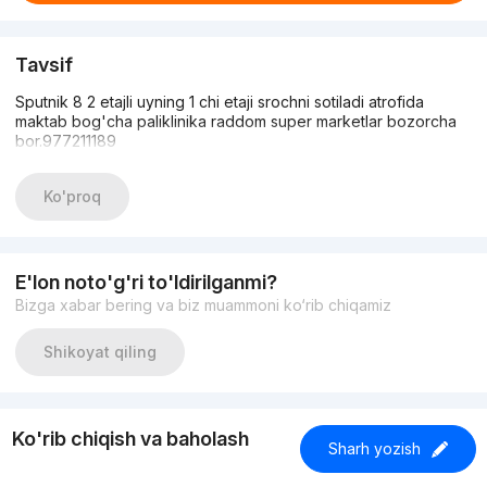
Tavsif
Sputnik 8 2 etajli uyning 1 chi etaji srochni sotiladi atrofida
maktab bog'cha paliklinika raddom super marketlar bozorcha
bor.977211189
Ko'proq
E'lon noto'g'ri to'ldirilganmi?
Bizga xabar bering va biz muammoni ko‘rib chiqamiz
Shikoyat qiling
Ko'rib chiqish va baholash
Sharh yozish