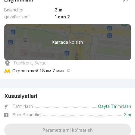
Balandligi
3 m
qavatlar soni
1 dan 2
Xaritada ko'rish
Toshkent, Sergeli,
Строителей
1.8 км 7 мин
Reklama
Xususiyatlari
Ta'mirlash
Qayta Ta'mirlash
Ship Balandligi
3 m
Parametrlarni ko'rsatish