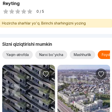
Reyting
0 / 5
Hozircha sharhlar yo'q. Birinchi sharhingizni yozing
Sizni qiziqtirishi mumkin
Yaqin-atrofda
Narxi bo'yicha
Mashhurlik
Foyda