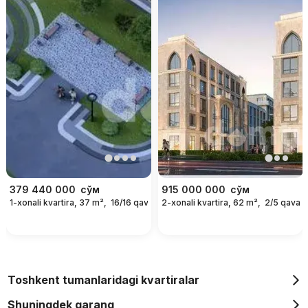
379 440 000
сўм
915 000 000
сўм
1-xonali kvartira, 37 m²,
16/16 qavat
2-xonali kvartira, 62 m²,
2/5 qavat
Toshkent tumanlaridagi kvartiralar
Shuningdek qarang