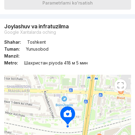
Parametrlarni ko'rsatish
Joylashuv va infratuzilma
Google Xaritalarda oching
Shahar:
Toshkent
Tuman:
Yunusobod
Manzil:
Metro:
Шахристан piyoda 418 м 5 мин