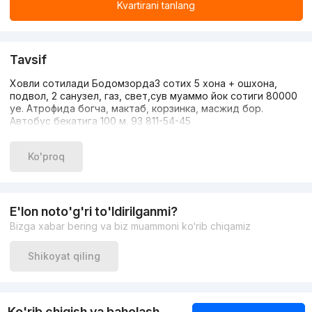
Kvartirani tanlang
Tavsif
Ховли сотилади Бодомзорда3 сотих 5 хона + ошхона,
подвол, 2 санузел, газ, свет,сув муаммо йок сотиги 80000
уе. Атрофида богча, мактаб, корзинка, масжид бор.
Автобус бекатига 100 м. 93 811-54-45
Ko'proq
E'lon noto'g'ri to'ldirilganmi?
Bizga xabar bering va biz muammoni ko‘rib chiqamiz
Shikoyat qiling
Ko'rib chiqish va baholash