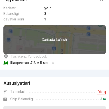
Kadastr
yo'q
Balandligi
3 m
qavatlar soni
1
Xaritada ko'rish
Toshkent, Yunusobod,
Шахристан
418 м 5 мин
Reklama
Xususiyatlari
Ta'mirlash
Yo'q
Ship Balandligi
3 m