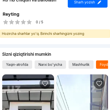
Sharh yozish
Reyting
0 / 5
Hozircha sharhlar yo'q. Birinchi sharhingizni yozing
Sizni qiziqtirishi mumkin
Yaqin-atrofda
Narxi bo'yicha
Mashhurlik
Foyda