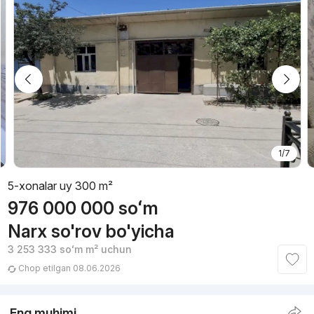
1/7
5-xonalar uy 300 m²
976 000 000
soʻm
Narx so'rov bo'yicha
3 253 333
soʻm
m² uchun
Chop etilgan 08.06.2026
Eng muhimi