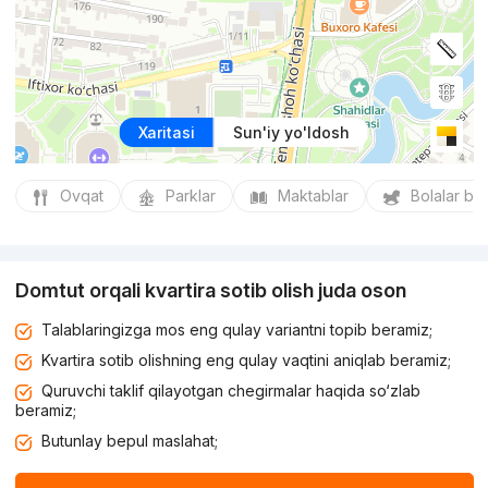
Xaritasi
Sun'iy yo'ldosh
Ovqat
Parklar
Maktablar
Bolalar bo
Domtut orqali kvartira sotib olish juda oson
Talablaringizga mos eng qulay variantni topib beramiz;
Kvartira sotib olishning eng qulay vaqtini aniqlab beramiz;
Quruvchi taklif qilayotgan chegirmalar haqida so‘zlab
beramiz;
Butunlay bepul maslahat;