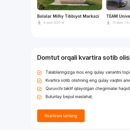
Bolalar Milliy Tibbiyot Markazi
TEAM Unive
4 мин 650 м
15 мин 1.6
Domtut orqali kvartira sotib oli
Talablaringizga mos eng qulay variantni top
Kvartira sotib olishning eng qulay vaqtini an
Quruvchi taklif qilayotgan chegirmalar haqid
Butunlay bepul maslahat;
Kvartirani tanlang