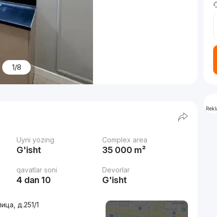
1/8
Rek
Uyni yozing
Complex area
G'isht
35 000 m²
qavatlar soni
Devorlar
4 dan 10
G'isht
ица, д.251/1