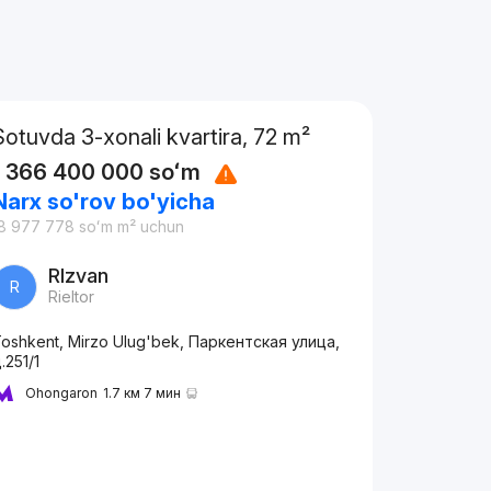
Sotuvda 3-xonali kvartira, 72 m²
1 366 400 000
soʻm
Narx so'rov bo'yicha
8 977 778
soʻm
m² uchun
RIzvan
R
Rieltor
oshkent, Mirzo Ulug'bek, Паркентская улица,
.251/1
Ohongaron
1.7 км 7 мин