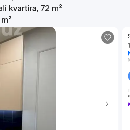
li kvartira, 72 m²
2 m²
1
T
д