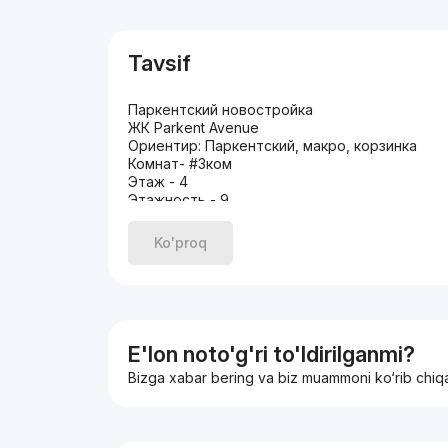
Tavsif
Паркентский новостройка
ЖК Parkent Avenue
Ориентир: Паркентский, макро, корзинка
Комнат- #3ком
Этаж - 4
Этажность - 9
Балкон
Площадь-72м²
Ko'proq
Состояние: евроремонт
Мебель и техника
Цена: 112.000
E'lon noto'g'ri to'ldirilganmi?
Bizga xabar bering va biz muammoni ko‘rib chiq