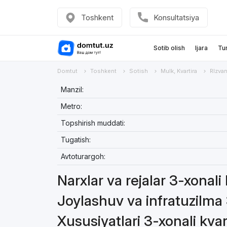
Toshkent
Konsultatsiya
Sotib olish
Ijara
Tu
Domtut
Toshkent
Sotish
Mulk, Kvartira
RIzva
Manzil:
Metro:
Topshirish muddati:
Tugatish:
Avtoturargoh:
Narxlar va rejalar 3-xonali 
Joylashuv va infratuzilma 
Xususiyatlari 3-xonali kvar