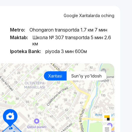
Google Xaritalarda oching
Metro:
Ohongaron transportda 1.7 км 7 мин
Maktab:
Школа № 307 transportda 5 мин 2.6
км
Ipoteka Bank:
piyoda 3 мин 600м
Xaritasi
Sun'iy yo'ldosh