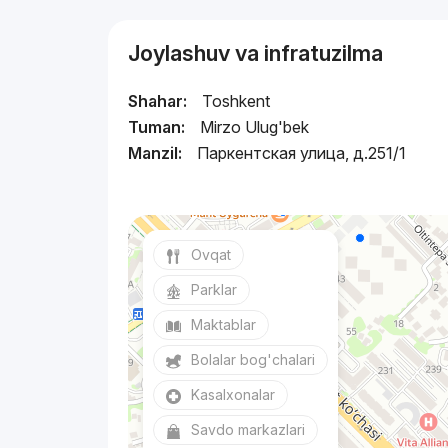
Joylashuv va infratuzilma
Shahar:
Toshkent
Tuman:
Mirzo Ulug'bek
Manzil:
Паркентская улица, д.251/1
Ovqat
Parklar
Maktablar
Bolalar bog'chalari
Kasalxonalar
Savdo markazlari