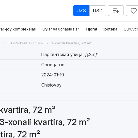
UZS
USD
rar-joy komplekslari
Uylar va uchastkalar
Tijorat
Ipoteka
Quruvch
n
TJ «Parkent Avenue»
3-xonali kvartira, 72 m²
Паркентская улица, д.251/1
Ohongaron
2024-01-10
Chistovoy
kvartira, 72 m²
3-xonali kvartira, 72 m²
tira, 72 m²