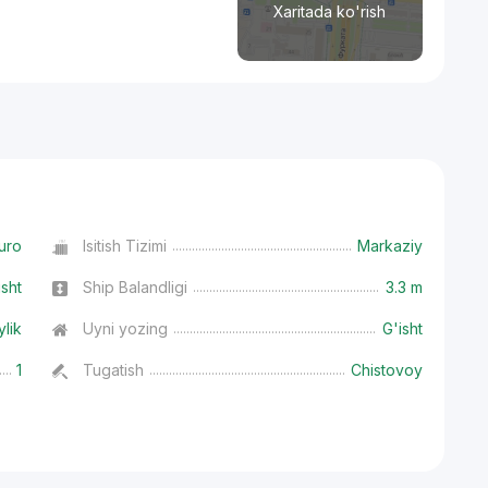
Xaritada ko'rish
uro
Isitish Tizimi
Markaziy
isht
Ship Balandligi
3.3 m
ylik
Uyni yozing
G'isht
1
Tugatish
Chistovoy