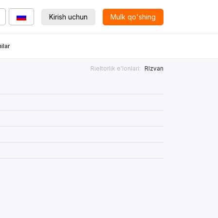
Kirish uchun
Mulk qo'shing
ilar
Rieltorlik e'lonlari:
RIzvan