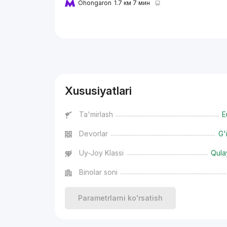
Ohongaron
1.7 км 7 мин
Reklama
Xususiyatlari
Ta'mirlash
E
Devorlar
G'
Uy-Joy Klassi
Qula
Binolar soni
Parametrlarni ko'rsatish