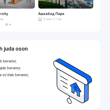
rsity
Ашхабад Парк
Рынок
 км
8 мин 3.7 км
8 мин
sh juda oson
ib beramiz;
iqlab beramiz;
a so‘zlab beramiz;