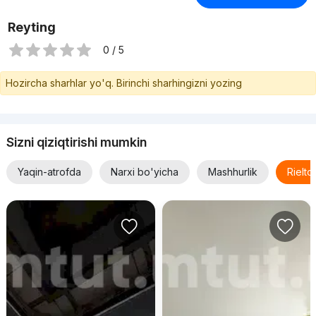
Reyting
0 / 5
Hozircha sharhlar yo'q. Birinchi sharhingizni yozing
Sizni qiziqtirishi mumkin
Yaqin-atrofda
Narxi bo'yicha
Mashhurlik
Rielt