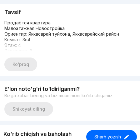
Tavsif
Продаётся квартира
Малоэтажная Новостройка
Ориентир: Яккасарай туйхона, Яккасарайский район
Комнат: 3в4
Этаж: 4
Этажность:6
Общая площадь: 150 м2
Состояние: евро ремонт
Ko'proq
Три (3) санузла
Прачечная
Гардероб
1 парковочное место в подземке входят в стоимость
E'lon noto'g'ri to'ldirilganmi?
С лифтом
Bizga xabar bering va biz muammoni ko‘rib chiqamiz
Цена: 235 000 y.e./торг
+998909859959 Николай
Shikoyat qiling
Ko'rib chiqish va baholash
Sharh yozish