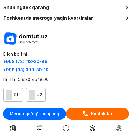
Shuningdek qarang
Toshkentda metroga yaqin kvartiralar
E'lon bo'limi
+998 (78) 113-20-86
+998 (93) 390-30-10
Пн-Пт. С 9:30 до 18:00
RU
UZ
Kontaktlar
Menga qo'ng'iroq qiling
Kontaktlar
loyiha haqida