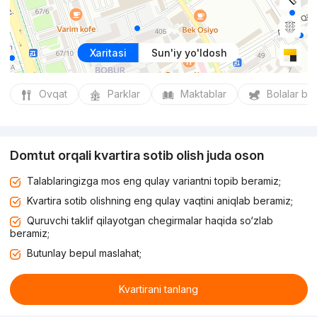
Xaritasi
Sun'iy yo'ldosh
Ovqat
Parklar
Maktablar
Bolalar bo
Domtut orqali kvartira sotib olish juda oson
Talablaringizga mos eng qulay variantni topib beramiz;
Kvartira sotib olishning eng qulay vaqtini aniqlab beramiz;
Quruvchi taklif qilayotgan chegirmalar haqida so‘zlab
beramiz;
Butunlay bepul maslahat;
Kvartirani tanlang