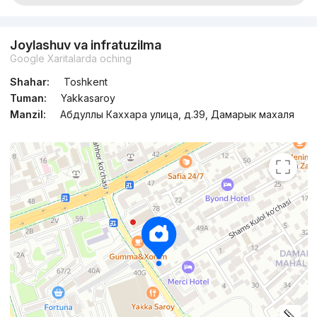
Joylashuv va infratuzilma
Google Xaritalarda oching
Shahar:
Toshkent
Tuman:
Yakkasaroy
Manzil:
Абдуллы Каххара улица, д.39, Дамарык махаля