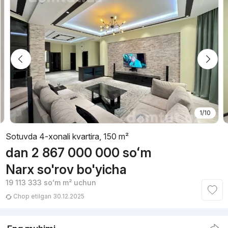
1/10
Sotuvda 4-xonali kvartira, 150 m²
dan
2 867 000 000
soʻm
Narx so'rov bo'yicha
19 113 333
soʻm
m² uchun
Chop etilgan 30.12.2025