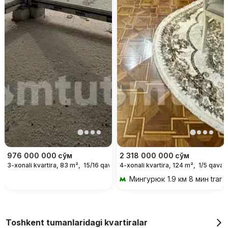
976 000 000
сўм
2 318 000 000
сўм
3-xonali kvartira, 83 m²,
15/16 qavat
4-xonali kvartira, 124 m²,
1/5 qavat
Мингурюк
1.9 км 8 мин tran
Toshkent tumanlaridagi kvartiralar