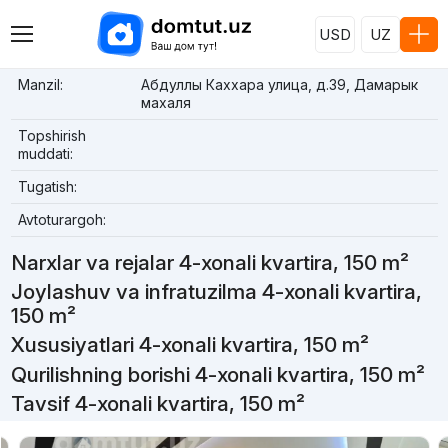
USD
UZ
Manzil:
Абдуллы Каххара улица, д.39, Дамарык
махаля
Topshirish
muddati:
Tugatish:
Avtoturargoh:
Narxlar va rejalar 4-xonali kvartira, 150 m²
Joylashuv va infratuzilma 4-xonali kvartira,
150 m²
Xususiyatlari 4-xonali kvartira, 150 m²
Qurilishning borishi 4-xonali kvartira, 150 m²
Tavsif 4-xonali kvartira, 150 m²