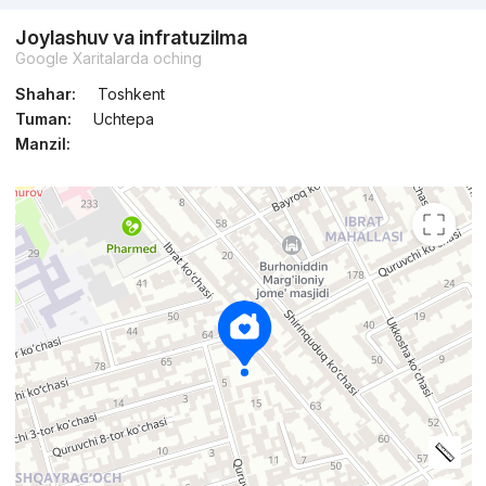
Joylashuv va infratuzilma
Google Xaritalarda oching
Shahar:
Toshkent
Tuman:
Uchtepa
Manzil: