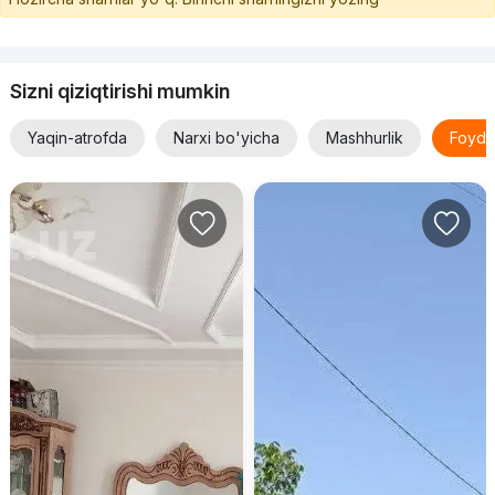
Sizni qiziqtirishi mumkin
Yaqin-atrofda
Narxi bo'yicha
Mashhurlik
Foyda