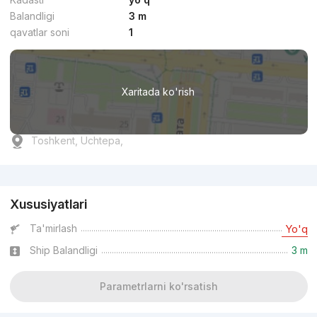
Balandligi
3 m
qavatlar soni
1
Xaritada ko'rish
Toshkent, Uchtepa,
Reklama
Xususiyatlari
Ta'mirlash
Yo'q
Ship Balandligi
3 m
Parametrlarni ko'rsatish