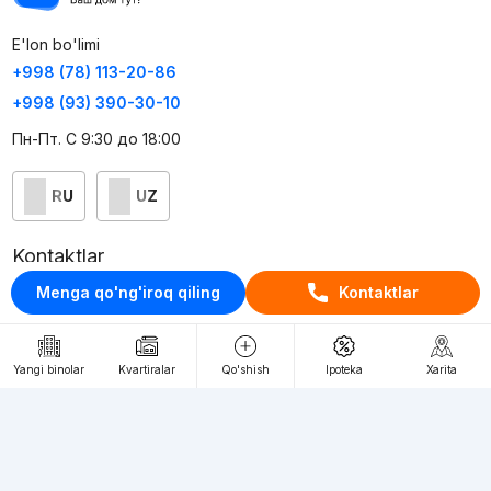
E'lon bo'limi
+998 (78) 113-20-86
+998 (93) 390-30-10
Пн-Пт. С 9:30 до 18:00
RU
UZ
Kontaktlar
Menga qo'ng'iroq qiling
Kontaktlar
loyiha haqida
Webnow © loyihasi
Yangi binolar
Kvartiralar
Qo'shish
Ipoteka
Xarita
Foydalanish shartlari
Maxfiylik siyosati
Ommaviy taklif