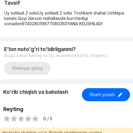
Tavsif
Uy sotiladi 2 sotixUy sotiladi 2 sotix Toshkent shahar Uchtepa
tumani Quyi darxon mahallasida burchedigi
xonadon974028019977080350YANA KELISHILADI
E'lon noto'g'ri to'ldirilganmi?
Bizga xabar bering va biz muammoni ko‘rib chiqamiz
Shikoyat qiling
Ko'rib chiqish va baholash
Sharh yozish
Reyting
0 / 5
Hozircha sharhlar yo'q. Birinchi sharhingizni yozing