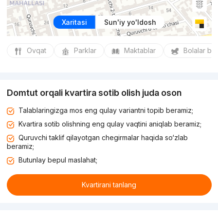
Xaritasi
Sun'iy yo'ldosh
Ovqat
Parklar
Maktablar
Bolalar bo
Domtut orqali kvartira sotib olish juda oson
Talablaringizga mos eng qulay variantni topib beramiz;
Kvartira sotib olishning eng qulay vaqtini aniqlab beramiz;
Quruvchi taklif qilayotgan chegirmalar haqida so‘zlab
beramiz;
Butunlay bepul maslahat;
Kvartirani tanlang