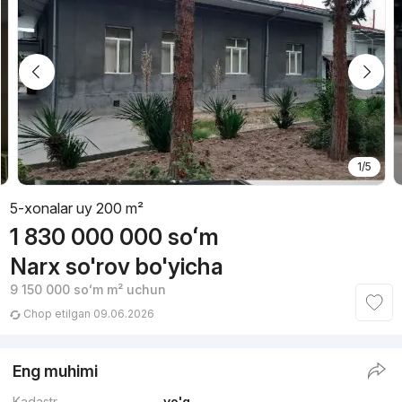
1/5
5-xonalar uy 200 m²
1 830 000 000
soʻm
Narx so'rov bo'yicha
9 150 000
soʻm
m² uchun
Chop etilgan 09.06.2026
Eng muhimi
Kadastr
yo'q