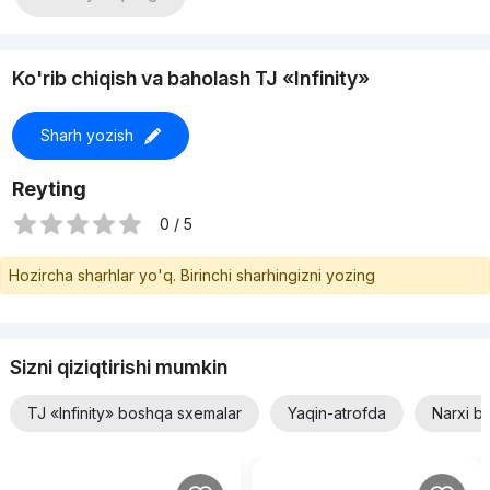
Ko'rib chiqish va baholash TJ «Infinity»
Sharh yozish
Reyting
0 / 5
Hozircha sharhlar yo'q. Birinchi sharhingizni yozing
Sizni qiziqtirishi mumkin
TJ «Infinity» boshqa sxemalar
Yaqin-atrofda
Narxi b