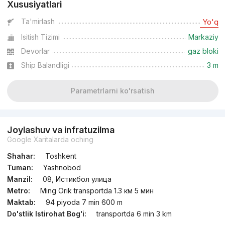
Xususiyatlari
Ta'mirlash
Yo'q
Isitish Tizimi
Markaziy
Devorlar
gaz bloki
Ship Balandligi
3 m
Parametrlarni ko'rsatish
Joylashuv va infratuzilma
Google Xaritalarda oching
Shahar:
Toshkent
Tuman:
Yashnobod
Manzil:
08, Истикбол улица
Metro:
Ming Orik transportda 1.3 км 5 мин
Maktab:
94 piyoda 7 min 600 m
Do'stlik Istirohat Bog'i:
transportda 6 min 3 km