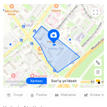
Xaritasi
Sun'iy yo'ldosh
Ovqat
Parklar
Maktablar
Bolalar bo