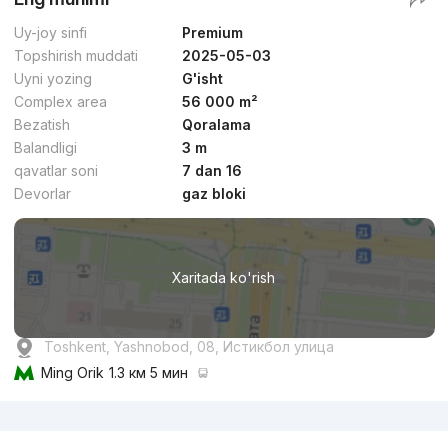
Uy-joy sinfi
Premium
Topshirish muddati
2025-05-03
Uyni yozing
G'isht
Complex area
56 000 m²
Bezatish
Qoralama
Balandligi
3 m
qavatlar soni
7 dan 16
Devorlar
gaz bloki
Xaritada ko'rish
Toshkent, Yashnobod, 08, Истикбол улица
Ming Orik
1.3 км 5 мин
Reklama