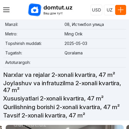
USD
UZ
Manzil:
08, Истикбол улица
Metro:
Ming Orik
Topshirish muddati:
2025-05-03
Tugatish:
Qoralama
Avtoturargoh:
Narxlar va rejalar 2-xonali kvartira, 47 m²
Joylashuv va infratuzilma 2-xonali kvartira,
47 m²
Xususiyatlari 2-xonali kvartira, 47 m²
Qurilishning borishi 2-xonali kvartira, 47 m²
Tavsif 2-xonali kvartira, 47 m²