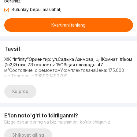
beramiz;
Butunlay bepul maslahat;
Kvartirani tanlang
Tavsif
ЖК “Infinity”Ориентир: ул.Садыка Азимова, Ц-1Комнат: #1ком
(1в2)Этаж: 7Этажность: 15Общая площадь: 47
м²Состояние: с ремонтомУкомплектованаЦена: 175.000
y.e.Телефон: +998900490709
Ko'proq
E'lon noto'g'ri to'ldirilganmi?
Bizga xabar bering va biz muammoni ko‘rib chiqamiz
Shikoyat qiling