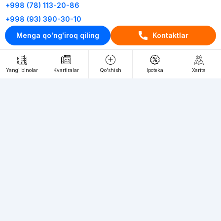
+998 (78) 113-20-86
+998 (93) 390-30-10
Menga qo'ng'iroq qiling
Kontaktlar
Пн-Пт. С 9:30 до 18:00
RU
UZ
Yangi binolar
Kvartiralar
Qo'shish
Ipoteka
Xarita
Kontaktlar
loyiha haqida
Webnow © loyihasi
Foydalanish shartlari
Maxfiylik siyosati
Ommaviy taklif
Muassis:
"WEBNOW" MChJ