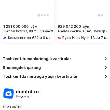
1 281 000 000
сўм
929 042 200
сўм
3-xonali kvartira, 83 m²,
1/4 qavat
1-xonali kvartira, 45 m²,
15/16 qavat
Космонавтов
682 м 9 мин piyoda
Буюк Ипак Йули
1.8 км 7 ми
Toshkent tumanlaridagi kvartiralar
Shuningdek qarang
Toshkentda metroga yaqin kvartiralar
E'lon bo'limi