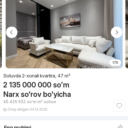
1/15
Sotuvda 2-xonali kvartira, 47 m²
2 135 000 000
soʻm
Narx so'rov bo'yicha
45 425 532
soʻm
m² uchun
Chop etilgan 04.12.2025
Eng muhimi