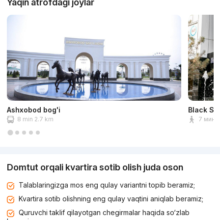
Yaqin atrofdagi joylar
Ashxobod bog'i
Black St
8 min 2.7 km
7 мин 
Domtut orqali kvartira sotib olish juda oson
Talablaringizga mos eng qulay variantni topib beramiz;
Kvartira sotib olishning eng qulay vaqtini aniqlab beramiz;
Quruvchi taklif qilayotgan chegirmalar haqida so‘zlab