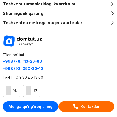
Toshkent tumanlaridagi kvartiralar
Shuningdek qarang
Toshkentda metroga yaqin kvartiralar
E'lon bo'limi
+998 (78) 113-20-86
+998 (93) 390-30-10
Пн-Пт. С 9:30 до 18:00
RU
UZ
Kontaktlar
Menga qo'ng'iroq qiling
Kontaktlar
loyiha haqida