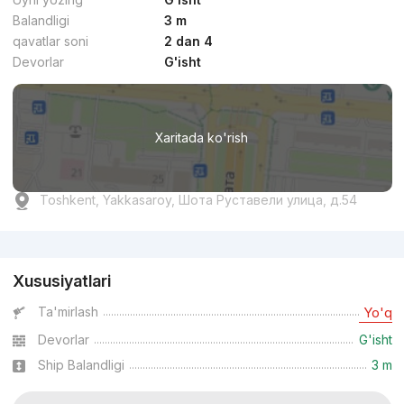
Balandligi
3 m
qavatlar soni
2 dan 4
Devorlar
G'isht
Xaritada ko'rish
Toshkent, Yakkasaroy, Шота Руставели улица, д.54
Reklama
Xususiyatlari
Ta'mirlash
Yo'q
Devorlar
G'isht
Ship Balandligi
3 m