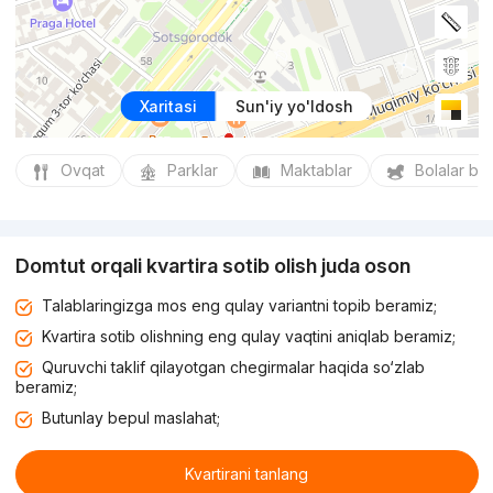
Xaritasi
Sun'iy yo'ldosh
Ovqat
Parklar
Maktablar
Bolalar bo
Domtut orqali kvartira sotib olish juda oson
Talablaringizga mos eng qulay variantni topib beramiz;
Kvartira sotib olishning eng qulay vaqtini aniqlab beramiz;
Quruvchi taklif qilayotgan chegirmalar haqida so‘zlab
beramiz;
Butunlay bepul maslahat;
Kvartirani tanlang