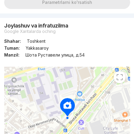
Parametrlarni ko'rsatish
Joylashuv va infratuzilma
Google Xaritalarda oching
Shahar:
Toshkent
Tuman:
Yakkasaroy
Manzil:
Шота Руставели улица, д.54