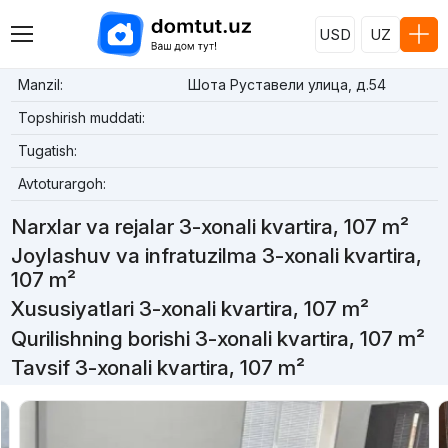
USD
UZ
Manzil:
Шота Руставели улица, д.54
Topshirish muddati:
Tugatish:
Avtoturargoh:
Narxlar va rejalar 3-xonali kvartira, 107 m²
Joylashuv va infratuzilma 3-xonali kvartira,
107 m²
Xususiyatlari 3-xonali kvartira, 107 m²
Qurilishning borishi 3-xonali kvartira, 107 m²
Tavsif 3-xonali kvartira, 107 m²