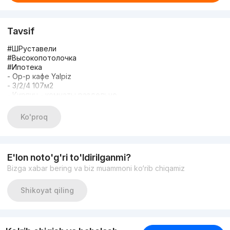
Tavsif
#ШРуставели
#Высокопотолочка
#Ипотека
- Ор-р кафе Yalpiz
- 3/2/4 107м2
- Кирпич - комнаты раздельно
- Балкон - 2 по 2*7 не торец
- Сан Узел - совмещённый
Ko'proq
- Ремонт - Авторский
- Вся мебель и техника
- Цена: 187 000 у.е
+998970909339
E'lon noto'g'ri to'ldirilganmi?
Bizga xabar bering va biz muammoni ko‘rib chiqamiz
Shikoyat qiling