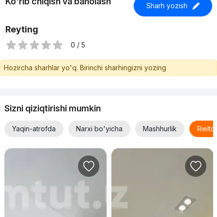
Ko'rib chiqish va baholash
Sharh yozish
Reyting
0 / 5
Hozircha sharhlar yo'q. Birinchi sharhingizni yozing
Sizni qiziqtirishi mumkin
Yaqin-atrofda
Narxi bo'yicha
Mashhurlik
Rielt