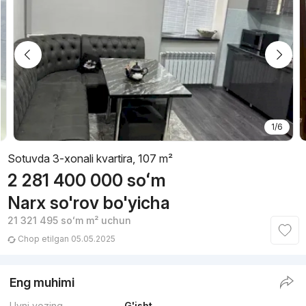
1/6
Sotuvda 3-xonali kvartira, 107 m²
2 281 400 000
soʻm
Narx so'rov bo'yicha
21 321 495
soʻm
m² uchun
Chop etilgan 05.05.2025
Eng muhimi
Uyni yozing
G'isht