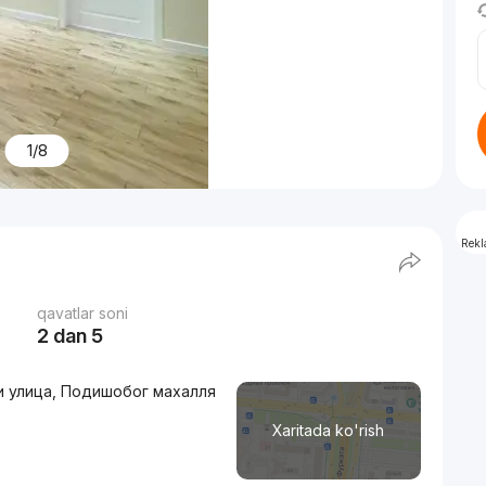
1/8
Rek
qavatlar soni
2 dan 5
ли улица, Подишобог махалля
Xaritada ko'rish