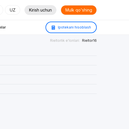
UZ
Kirish uchun
Mulk qo'shing
ilar
Ipotekani hisoblash
Rieltorlik e'lonlari:
Rieltor16