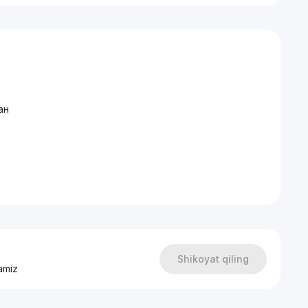
ан
Shikoyat qiling
amiz