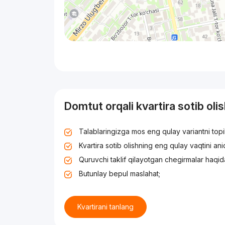
Domtut orqali kvartira sotib oli
Talablaringizga mos eng qulay variantni top
Kvartira sotib olishning eng qulay vaqtini an
Quruvchi taklif qilayotgan chegirmalar haqid
Butunlay bepul maslahat;
Kvartirani tanlang