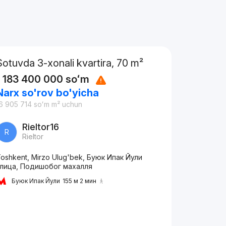
Sotuvda 3-xonali kvartira, 70 m²
1 183 400 000
soʻm
Narx so'rov bo'yicha
6 905 714
soʻm
m² uchun
Rieltor16
R
Rieltor
oshkent, Mirzo Ulug'bek, Буюк Ипак Йули
улица, Подишобог махалля
Буюк Ипак Йули
155 м 2 мин