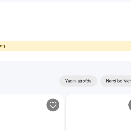
ing
Yaqin-atrofda
Narxi bo'yic