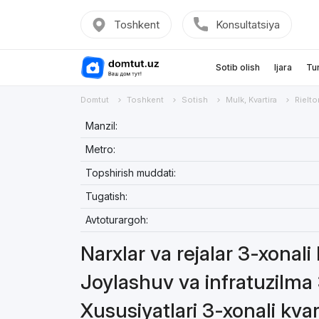
Toshkent
Konsultatsiya
Sotib olish
Ijara
Tu
Domtut
Toshkent
Sotish
Mulk, Kvartira
Rielto
Manzil:
Metro:
Topshirish muddati:
Tugatish:
Avtoturargoh:
Narxlar va rejalar 3-xonali
Joylashuv va infratuzilma 
Xususiyatlari 3-xonali kvar