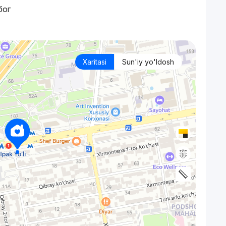
бог
Xaritasi
Sun'iy yo'ldosh