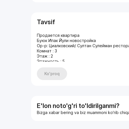
Tavsif
Продается квартира
Буюк Ипак Йули новостройка
Ор-р: Циалковский/ Султан Сулейман рестор
Комнат : 3
Этаж : 2
Этажность : 5
Общая площадь: 70 м2
Состояние: евроремонт
Ko'proq
Цена: 97.500 у.е
+998935700395
E'lon noto'g'ri to'ldirilganmi?
Bizga xabar bering va biz muammoni ko‘rib chiq