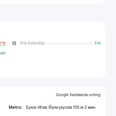
o'q
Ship Balandligi
3 m
isht
Google Xaritalarda oching
Metro:
Буюк Ипак Йули piyoda 155 м 2 мин