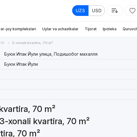
UZS
USD
rar-joy komplekslari
Uylar va uchastkalar
Tijorat
Ipoteka
Quruvch
r16
3-xonali kvartira, 70 m²
Буюк Ипак Йули улица, Подишобог махалля
Буюк Ипак Йули
 kvartira, 70 m²
3-xonali kvartira, 70 m²
tira, 70 m²