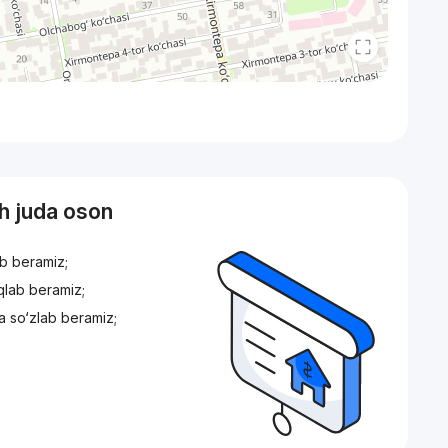
sh juda oson
ib beramiz;
iqlab beramiz;
a so‘zlab beramiz;