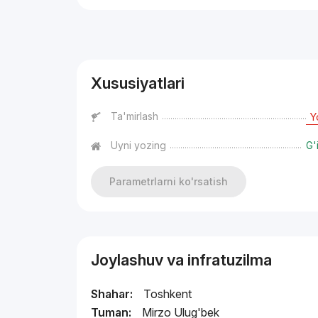
Reklama
Xususiyatlari
Ta'mirlash
Y
Uyni yozing
G'
Parametrlarni ko'rsatish
Joylashuv va infratuzilma
Shahar:
Toshkent
Tuman:
Mirzo Ulug'bek