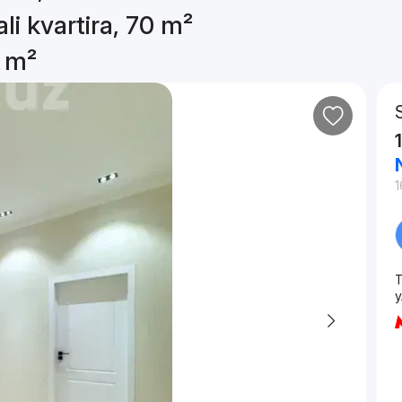
li kvartira, 70 m²
0 m²
1
T