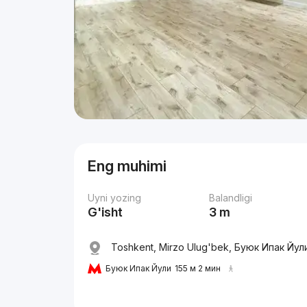
Eng muhimi
Uyni yozing
Balandligi
G'isht
3 m
Toshkent, Mirzo Ulug'bek, Буюк Ипак Йу
Буюк Ипак Йули
155 м 2 мин