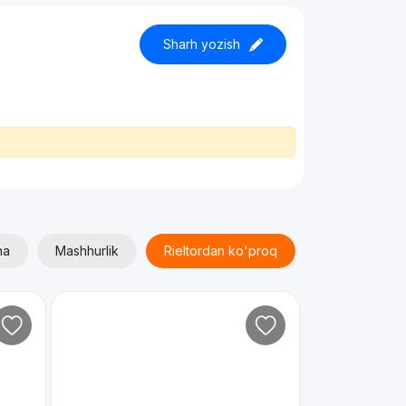
Sharh yozish
ha
Mashhurlik
Rieltordan ko'proq