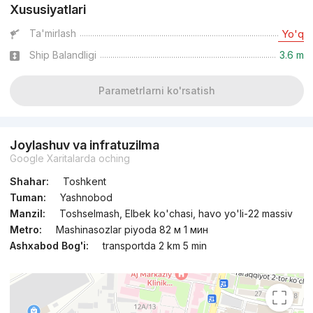
Xususiyatlari
Topshirildi
,
Риэлтор
Ta'mirlash
Yo'q
+998 (93) 801...
Ship Balandligi
3.6 m
Parametrlarni ko'rsatish
Joylashuv va infratuzilma
Google Xaritalarda oching
Shahar:
Toshkent
Tuman:
Yashnobod
Manzil:
Toshselmash, Elbek ko'chasi, havo yo'li-22 massiv
Metro:
Mashinasozlar piyoda 82 м 1 мин
Ashxabod Bog'i:
transportda 2 km 5 min