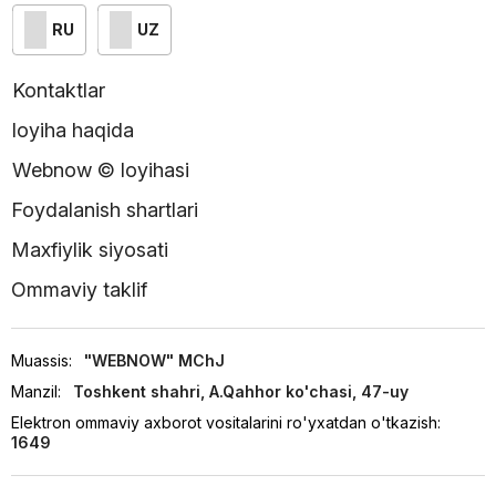
RU
UZ
Kontaktlar
loyiha haqida
Webnow © loyihasi
Foydalanish shartlari
Maxfiylik siyosati
Ommaviy taklif
Muassis:
"WEBNOW" MChJ
Manzil:
Toshkent shahri, A.Qahhor ko'chasi, 47-uy
Elektron ommaviy axborot vositalarini ro'yxatdan o'tkazish:
1649