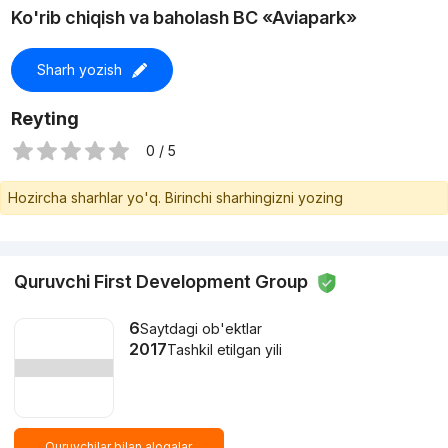
Ko'rib chiqish va baholash BC «Aviapark»
Sharh yozish
Reyting
0 / 5
Hozircha sharhlar yo'q. Birinchi sharhingizni yozing
Quruvchi First Development Group
6
Saytdagi ob'ektlar
2017
Tashkil etilgan yili
Quruvchilar bilan aloqalar