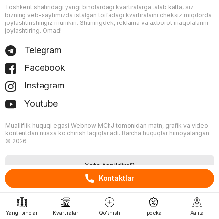
Toshkent shahridagi yangi binolardagi kvartiralarga talab katta, siz
bizning veb-saytimizda istalgan toifadagi kvartiralarni cheksiz miqdorda
joylashtirishingiz mumkin. Shuningdek, reklama va axborot maqolalarini
joylashtiring. Omad!
Telegram
Facebook
Instagram
Youtube
Mualliflik huquqi egasi Webnow MChJ tomonidan matn, grafik va video
kontentdan nusxa ko'chirish taqiqlanadi. Barcha huquqlar himoyalangan
© 2026
Xato topildimi?
Kontaktlar
Yangi binolar
Kvartiralar
Qo'shish
Ipoteka
Xarita