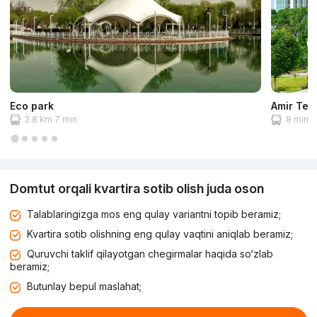
Eco park
Amir Tem
2.8 km 7 min
8 min 3
Domtut orqali kvartira sotib olish juda oson
Talablaringizga mos eng qulay variantni topib beramiz;
Kvartira sotib olishning eng qulay vaqtini aniqlab beramiz;
Quruvchi taklif qilayotgan chegirmalar haqida so‘zlab
beramiz;
Butunlay bepul maslahat;