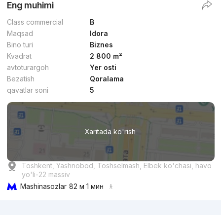
Eng muhimi
Class commercial
B
Maqsad
Idora
Bino turi
Biznes
Kvadrat
2 800 m²
dan
28.1 mln
сўм
/m²
avtoturargoh
Yer osti
Bezatish
Qoralama
Topshirildi
,
Shovkat
qavatlar soni
5
+998 (94) 948...
Xaritada ko'rish
Toshkent, Yashnobod, Toshselmash, Elbek ko'chasi, havo
yo'li-22 massiv
Mashinasozlar
82 м 1 мин
Reklama
dan
14 mln
сўм
/m²