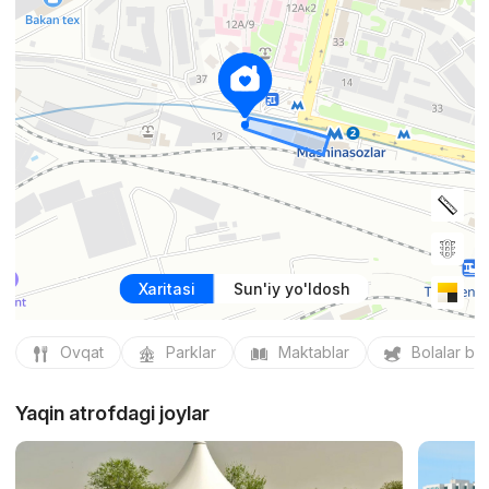
Xaritasi
Sun'iy yo'ldosh
Ovqat
Parklar
Maktablar
Bolalar bo
Yaqin atrofdagi joylar