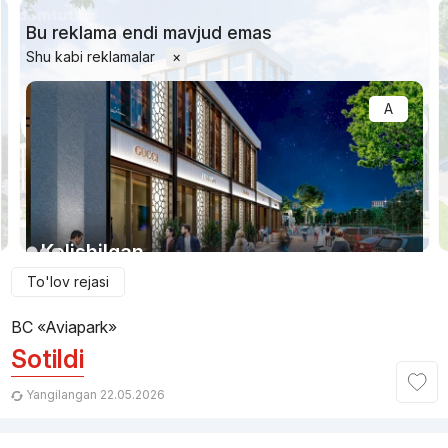
Bu reklama endi mavjud emas
Shu kabi reklamalar
×
A
1/7
Kelishilgan
To'lov rejasi
Topshirildi 2022
,
Bizning Uylar
BC «Aviapark»
BC «Alfraganus»
Sotildi
+998 (71) 210...
Yangilangan 22.05.2026