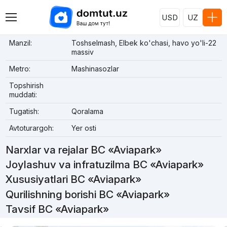
USD
UZ
Manzil:
Toshselmash, Elbek ko'chasi, havo yo'li-22
massiv
Metro:
Mashinasozlar
Topshirish
muddati:
Tugatish:
Qoralama
Avtoturargoh:
Yer osti
Narxlar va rejalar BC «Aviapark»
Joylashuv va infratuzilma BC «Aviapark»
Xususiyatlari BC «Aviapark»
Qurilishning borishi BC «Aviapark»
Tavsif BC «Aviapark»