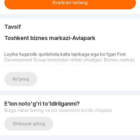
Kvartirani tanlang
Tavsif
Toshkent biznes markazi-Aviapark
Loyiha fuqarolik qurilishida katta tajribaga ega bo'lgan First
Development Group tomonidan ishlab chiqilgan. Biznes-markaz
kontseptsiyasi Cushman & Wakefield (Rossiya) tomonidan jahon
standartlariga muvofiq ishlab chiqilgan. Biznes markazi "B"
sinfining barcha standartlariga, shu jumladan boshqaruv
Ko'proq
kompaniyasi, 24 soatlik xavfsizlik, dam olish zonasi va boshqa
ko'plab qulayliklarga javob beradi
E'lon noto'g'ri to'ldirilganmi?
Infratuzilma
Bizga xabar bering va biz muammoni ko‘rib chiqamiz
Shikoyat qiling
AVIAPARK biznes markazi Elbek ko'chasida joylashgan"
Mashinazozlar " metro bekati qarshisida joylashgan. Yaqin
atrofda temir yo'l omborlari va sanoat zonalari mavjud, bu