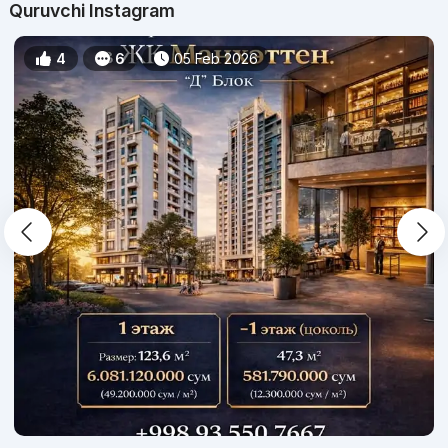
biznesni rivojlantirish uchun juda foydali. Yaqin atrofda
Quruvchi Instagram
"Ashxobod" istirohat bog'i joylashgan. AVIAPARK biznes
markazi hududida 110 ta to'xtash joyida o'z to'xtash joyi mavjud.
4
6
05 Feb 2026
Biznes markazidagi tijorat binolari narxi-havo
parki
Mijozlar e'tiboriga har qanday biznes g'oyaga mos keladigan
37 dan 2000 kvadrat metrgacha bo'lgan tijorat binolari taqdim
etiladi.