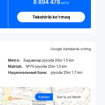
8 894 478
soʻm
Tekshirib ko'rmoq
Google Xaritalarda oching
Metro:
Бадамзар piyoda 20m 1.5 km
Maktab:
№70 piyoda 20m 1.5 km
Национальный Банк:
piyoda 25m 1.7 km
Xaritasi
Sun'iy yo'ldosh