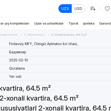
UZS
USD
rar-joy komplekslari
Uylar va uchastkalar
Tijorat
Ipoteka
Quruvch
Dream House
TJ «Bodomzor»
2-xonali kvartira, 64.5 m²
Firdavsiy MFY, Chingiz Aytmatov ko'chasi,
Бадамзар
2025-02-10
Qoralama
Yer osti
 kvartira, 64.5 m²
2-xonali kvartira, 64.5 m²
susiyatlari 2-xonali kvartira, 64.5