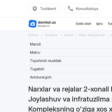
Toshkent
Konsultatsiya
Sotib olish
Ijara
Tu
Domtut
Toshkent
Sotish
Mulk, Yangi binolar
Manzil:
Metro:
Topshirish muddati:
Tugatish:
Avtoturargoh:
Narxlar va rejalar 2-xonali
Joylashuv va infratuzilma 
Kompleksning o'ziga xos xu