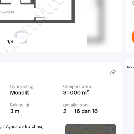
1/8
Rek
Uyni yozing
Complex area
Monolit
31 000 m²
Balandligi
qavatlar soni
3 m
2 — 16 dan 16
iz Aytmatov ko'chasi,