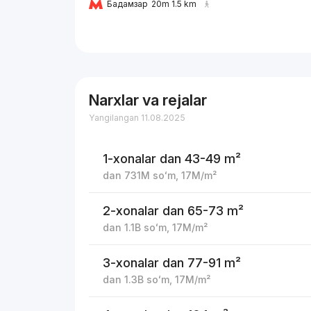
Бадамзар
20m 1.5 km
Narxlar va rejalar
Yangilangan 11.08.2025
1-xonalar
dan 43-49 m²
dan
731M
soʻm
,
17M
/m²
2-xonalar
dan 65-73 m²
dan
1.1B
soʻm
,
17M
/m²
3-xonalar
dan 77-91 m²
dan
1.3B
soʻm
,
17M
/m²