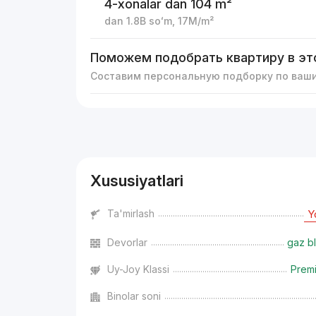
4-xonalar
dan 104 m²
dan
1.8B
soʻm
,
17M
/m²
Поможем подобрать квартиру в эт
Составим персональную подборку по ваш
Reklama
Xususiyatlari
Ta'mirlash
Y
Devorlar
gaz bl
Uy-Joy Klassi
Prem
Binolar soni