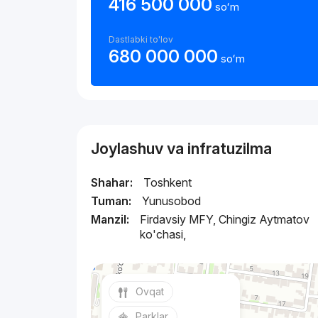
416 500 000
soʻm
Dastlabki to'lov
680 000 000
soʻm
Joylashuv va infratuzilma
Shahar:
Toshkent
Tuman:
Yunusobod
Manzil:
Firdavsiy MFY, Chingiz Aytmatov
ko'chasi,
Ovqat
Parklar