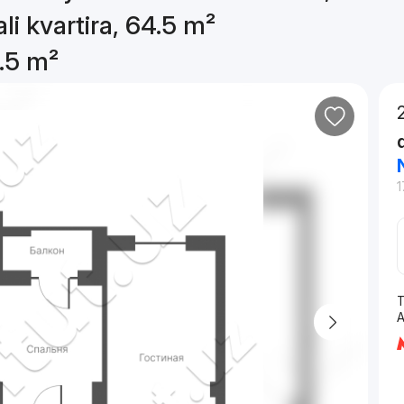
li kvartira, 64.5 m²
4.5 m²
1
T
A