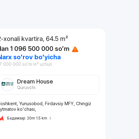
2-xonali kvartira, 64.5 m²
dan
1 096 500 000
soʻm
Narx so'rov bo'yicha
7 000 000
soʻm
m² uchun
Dream House
Quruvchi
oshkent, Yunusobod, Firdavsiy MFY, Chingiz
ytmatov ko'chasi,
Бадамзар
20m 1.5 km