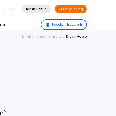
UZ
Kirish uchun
Mulk qo'shing
ilar
Ipotekani hisoblash
Ishlab chiqaruvchidan e'lon:
Dream House
 m²