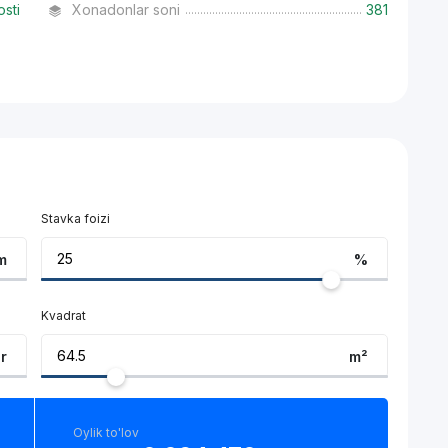
osti
Xonadonlar soni
381
Stavka foizi
m
%
Kvadrat
ar
m²
Oylik to'lov