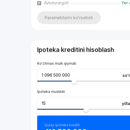
Avtoturargoh
Yer 
Parametrlarni ko'rsatish
Ipoteka kreditini hisoblash
Ko'chmas mulk qiymati
soʻ
Ipoteka muddati
yill
Qulay ipoteka krediti