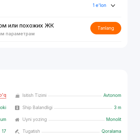
1 e'lon
ом или похожих ЖК
Tanlang
им параметрам
o'q
Isitish Tizimi
Avtonom
oki
Ship Balandligi
3 m
ium
Uyni yozing
Monolit
17
Tugatish
Qoralama