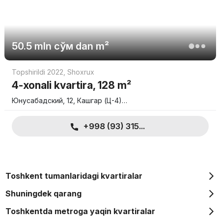
50.5 mln
сўм
dan m²
Topshirildi 2022
,
Shoxrux
4-xonali kvartira, 128 m²
Юнусабадский, 12, Кашгар (Ц-4)…
+998 (93) 315...
Toshkent tumanlaridagi kvartiralar
Shuningdek qarang
Toshkentda metroga yaqin kvartiralar