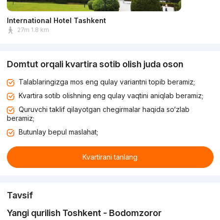
International Hotel Tashkent
27m 1.8 km
Domtut orqali kvartira sotib olish juda oson
Talablaringizga mos eng qulay variantni topib beramiz;
Kvartira sotib olishning eng qulay vaqtini aniqlab beramiz;
Quruvchi taklif qilayotgan chegirmalar haqida so‘zlab
beramiz;
Butunlay bepul maslahat;
Kvartirani tanlang
Tavsif
Yangi qurilish Toshkent - Bodomzoror