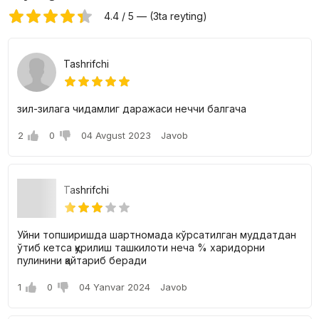
mumkin. Kvartirani sotib olish, shuningdek, 30 oylik ulushi 30
foizni tashkil etadi.
4.4 / 5 — (3ta reyting)
Tashrifchi
зил-зилага чидамлиг даражаси неччи балгача
2
0
04 Avgust 2023
Javob
Tashrifchi
Уйни топширишда шартномада кўрсатилган муддатдан
ўтиб кетса қурилиш ташкилоти неча % харидорни
пулинини қайтариб беради
1
0
04 Yanvar 2024
Javob