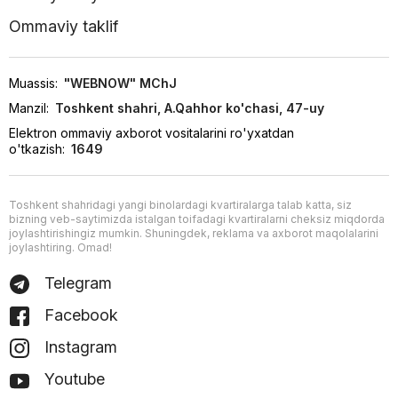
Ommaviy taklif
Muassis:
"WEBNOW" MChJ
Manzil:
Toshkent shahri, A.Qahhor ko'chasi, 47-uy
Elektron ommaviy axborot vositalarini ro'yxatdan
o'tkazish:
1649
Toshkent shahridagi yangi binolardagi kvartiralarga talab katta, siz
bizning veb-saytimizda istalgan toifadagi kvartiralarni cheksiz miqdorda
joylashtirishingiz mumkin. Shuningdek, reklama va axborot maqolalarini
joylashtiring. Omad!
Telegram
Facebook
Instagram
Youtube