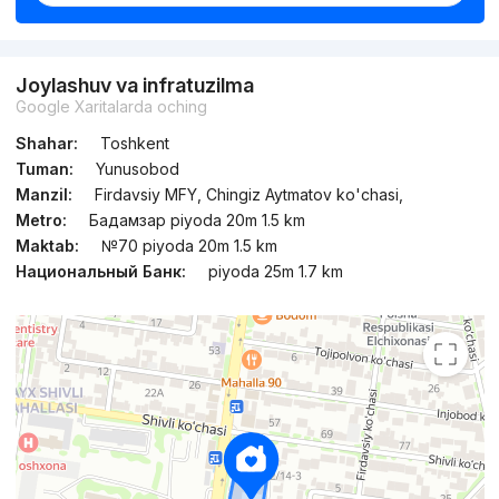
Joylashuv va infratuzilma
Google Xaritalarda oching
Shahar:
Toshkent
Tuman:
Yunusobod
Manzil:
Firdavsiy MFY, Chingiz Aytmatov ko'chasi,
Metro:
Бадамзар piyoda 20m 1.5 km
Maktab:
№70 piyoda 20m 1.5 km
Национальный Банк:
piyoda 25m 1.7 km