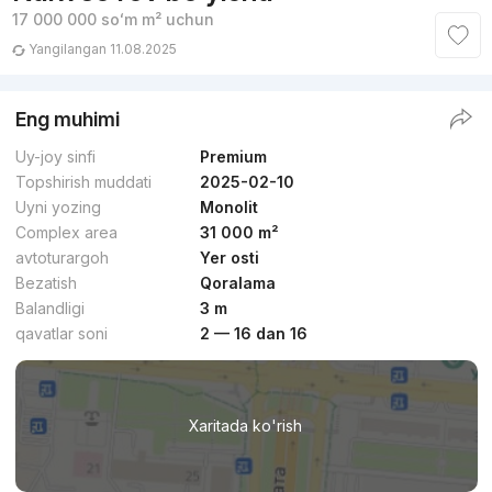
17 000 000
soʻm
m² uchun
Yangilangan 11.08.2025
Eng muhimi
Uy-joy sinfi
Premium
Topshirish muddati
2025-02-10
Uyni yozing
Monolit
Complex area
31 000 m²
avtoturargoh
Yer osti
Bezatish
Qoralama
Balandligi
3 m
qavatlar soni
2 — 16 dan 16
Xaritada ko'rish