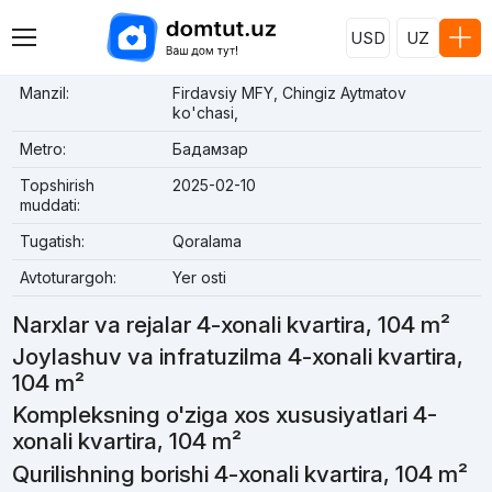
USD
UZ
Manzil:
Firdavsiy MFY, Chingiz Aytmatov
ko'chasi,
Metro:
Бадамзар
Topshirish
2025-02-10
muddati:
Tugatish:
Qoralama
Avtoturargoh:
Yer osti
Narxlar va rejalar 4-xonali kvartira, 104 m²
Joylashuv va infratuzilma 4-xonali kvartira,
104 m²
Kompleksning o'ziga xos xususiyatlari 4-
xonali kvartira, 104 m²
Qurilishning borishi 4-xonali kvartira, 104 m²