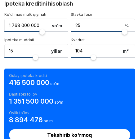
Ipoteka kreditini hisoblash
Ko'chmas mulk qiymati
Stavka foizi
soʻm
%
Ipoteka muddati
Kvadrat
yillar
m²
Qulay ipoteka krediti
416 500 000
soʻm
Dastlabki to'lov
1 351 500 000
soʻm
Oylik to'lov
8 894 478
soʻm
Tekshirib ko'rmoq