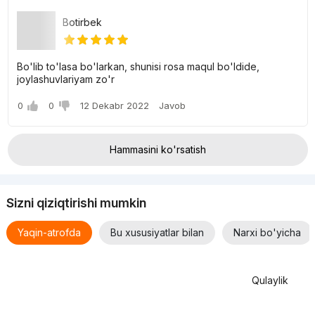
Botirbek
Bo'lib to'lasa bo'larkan, shunisi rosa maqul bo'ldide,
joylashuvlariyam zo'r
0
0
12 Dekabr 2022
Javob
Hammasini ko'rsatish
Sizni qiziqtirishi mumkin
Yaqin-atrofda
Bu xususiyatlar bilan
Narxi bo'yicha
Qulaylik