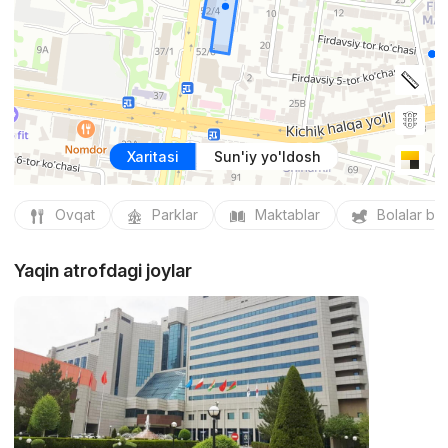
Xaritasi
Sun'iy yo'ldosh
Ovqat
Parklar
Maktablar
Bolalar bo
Yaqin atrofdagi joylar