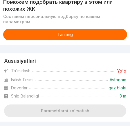
Поможем подобрать квартиру в этом или
похожих ЖК
Составим персональную подборку по вашим
параметрам
Tanlang
Reklama
Xususiyatlari
Ta'mirlash
Yo'q
Isitish Tizimi
Avtonom
Devorlar
gaz bloki
Ship Balandligi
3 m
Parametrlarni ko'rsatish