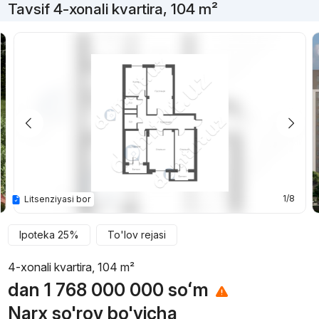
Tavsif 4-xonali kvartira, 104 m²
1/8
Litsenziyasi bor
Ipoteka 25%
To'lov rejasi
4-xonali kvartira, 104 m²
dan
1 768 000 000
soʻm
Narx so'rov bo'yicha