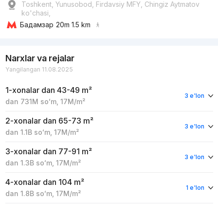
Toshkent, Yunusobod, Firdavsiy MFY, Chingiz Aytmatov
ko'chasi,
Бадамзар
20m 1.5 km
Narxlar va rejalar
Yangilangan 11.08.2025
1-xonalar
dan 43-49 m²
3 e'lon
dan
731M
soʻm
,
17M
/m²
2-xonalar
dan 65-73 m²
3 e'lon
dan
1.1B
soʻm
,
17M
/m²
3-xonalar
dan 77-91 m²
3 e'lon
dan
1.3B
soʻm
,
17M
/m²
4-xonalar
dan 104 m²
1 e'lon
dan
1.8B
soʻm
,
17M
/m²