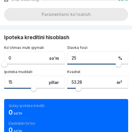
Parametrlarni ko'rsatish
Ipoteka kreditini hisoblash
Ko'chmas mulk qiymati
Stavka foizi
soʻm
%
Ipoteka muddati
Kvadrat
yillar
m²
Qulay ipoteka krediti
0
soʻm
Dastlabki to'lov
0
soʻm