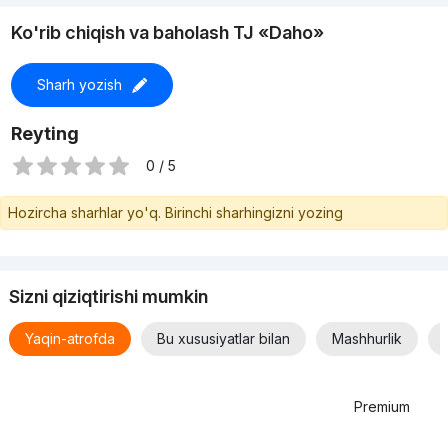
Ko'rib chiqish va baholash TJ «Daho»
Sharh yozish
Reyting
0 / 5
Hozircha sharhlar yo'q. Birinchi sharhingizni yozing
Sizni qiziqtirishi mumkin
Yaqin-atrofda
Bu xususiyatlar bilan
Mashhurlik
Premium