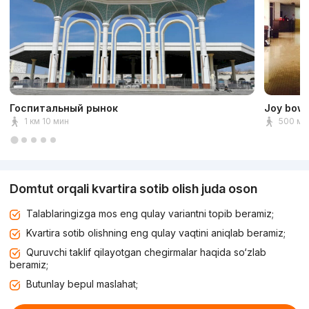
Госпитальный рынок
Joy bowl
1 км 10 мин
500 м 
Domtut orqali kvartira sotib olish juda oson
Talablaringizga mos eng qulay variantni topib beramiz;
Kvartira sotib olishning eng qulay vaqtini aniqlab beramiz;
Quruvchi taklif qilayotgan chegirmalar haqida so‘zlab
beramiz;
Butunlay bepul maslahat;