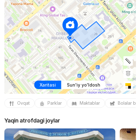
Xaritasi
Sun'iy yo'ldosh
Ovqat
Parklar
Maktablar
Bolalar bo
Yaqin atrofdagi joylar