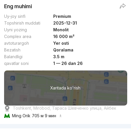
Eng muhimi
Uy-joy sinfi
Premium
Topshirish muddati
2025-12-31
Uyni yozing
Monolit
Complex area
16 000 m²
avtoturargoh
Yer osti
Bezatish
Qoralama
Balandligi
3.5 m
qavatlar soni
1 — 26 dan 26
Xaritada ko'rish
Toshkent, Mirobod, Тараса Шевченко улица, Айбек
Ming Orik
705 м 9 мин