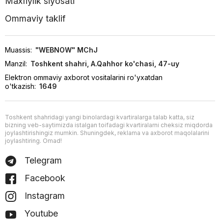
Maxfiylik siyosati
Ommaviy taklif
Muassis:
"WEBNOW" MChJ
Manzil:
Toshkent shahri, A.Qahhor ko'chasi, 47-uy
Elektron ommaviy axborot vositalarini ro'yxatdan
o'tkazish:
1649
Toshkent shahridagi yangi binolardagi kvartiralarga talab katta, siz
bizning veb-saytimizda istalgan toifadagi kvartiralarni cheksiz miqdorda
joylashtirishingiz mumkin. Shuningdek, reklama va axborot maqolalarini
joylashtiring. Omad!
Telegram
Facebook
Instagram
Youtube