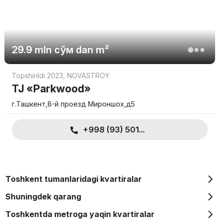
29.9 mln
сўм
dan m²
Topshirildi 2023
,
NOVASTROY
TJ «Parkwood»
г.Ташкент,8-й проезд Мироншох,д5
+998 (93) 501...
Toshkent tumanlaridagi kvartiralar
Shuningdek qarang
Toshkentda metroga yaqin kvartiralar