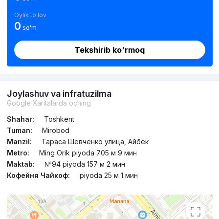
Oylik to'lov
0
soʻm
Tekshirib ko'rmoq
Joylashuv va infratuzilma
Google Xaritalarda oching
Shahar:
Toshkent
Tuman:
Mirobod
Manzil:
Тараса Шевченко улица, Айбек
Metro:
Ming Orik piyoda 705 м 9 мин
Maktab:
№94 piyoda 157 м 2 мин
Кофейня Чайкоф:
piyoda 25 м 1 мин