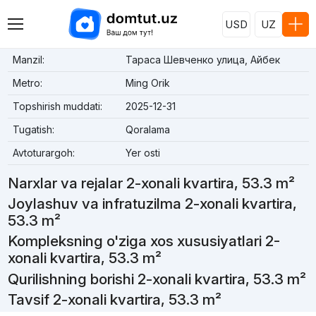
USD
UZ
Manzil:
Тараса Шевченко улица, Айбек
Metro:
Ming Orik
Topshirish muddati:
2025-12-31
Tugatish:
Qoralama
Avtoturargoh:
Yer osti
Narxlar va rejalar 2-xonali kvartira, 53.3 m²
Joylashuv va infratuzilma 2-xonali kvartira,
53.3 m²
Kompleksning o'ziga xos xususiyatlari 2-
xonali kvartira, 53.3 m²
Qurilishning borishi 2-xonali kvartira, 53.3 m²
Tavsif 2-xonali kvartira, 53.3 m²