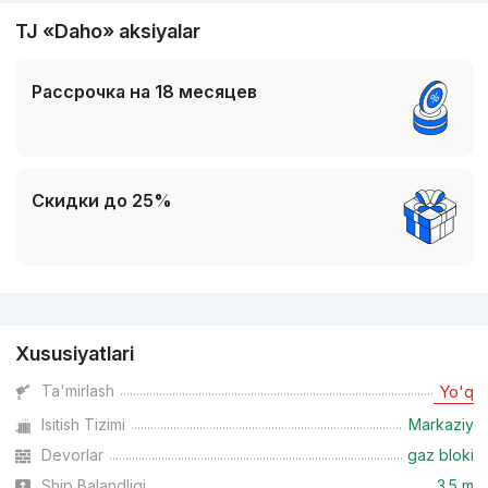
TJ «Daho» aksiyalar
Рассрочка на 18 месяцев
Скидки до 25%
Reklama
Xususiyatlari
Ta'mirlash
Yo'q
Isitish Tizimi
Markaziy
Devorlar
gaz bloki
Ship Balandligi
3.5 m