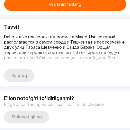
Kvartirani tanlang
Tavsif
Daho является проектом формата Mixed-Use который
располагается в самом сердце Ташкента на пересечении
двух улиц Тараса Шевченко и Саида Барака. Общая
территория проекта составляет 1,6 гектаров где будут
располагаться 6 блоков концепция которой двор без
машин. Три блока предназначены под БЦ, 2 жилых блока и
Гастрономия. На первых этажах каждого блока будут
функционировать помещения под стрит ритейл.
Ko'proq
Предусмотрен 2 этажный подземный паркинг на 761
машиномест. Также из преимуществ, в проекте будет
располагаться 2х этажный фитнес центр, крытый бассейн,
коворкинг зона, бутики, кофейни, и рестораны.
E'lon noto'g'ri to'ldirilganmi?
Bizga xabar bering va biz muammoni ko‘rib chiqamiz
Shikoyat qiling