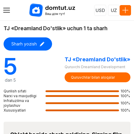
USD
UZ
TJ «Dreamland Do'stlik» uchun 1 ta sharh
Sharh yozish
5
TJ «Dreamland Do'stlik»
Quruvchi Dreamland Development
Quruvchilar bilan aloqalar
dan 5
Qurilish sifati
100%
Narxi va mavjudligi
100%
Infratuzilma va
100%
joylashuv
Xususiyatlari
100%