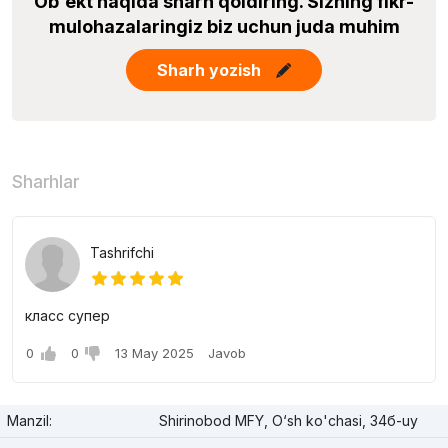
Ob'ekt haqida sharh qoldiring. Sizning fikr-
mulohazalaringiz biz uchun juda muhim
Sharh yozish
Sharhlar
Tashrifchi
класс супер
0
0
13 May 2025
Javob
Manzil:
Shirinobod MFY, O‘sh ko'chasi, 34б-uy