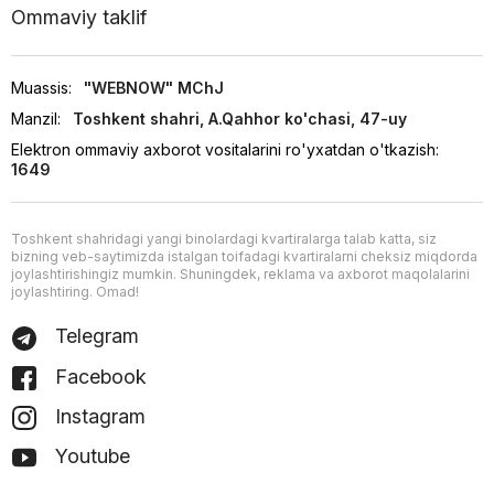
Ommaviy taklif
Muassis:
"WEBNOW" MChJ
Manzil:
Toshkent shahri, A.Qahhor ko'chasi, 47-uy
Elektron ommaviy axborot vositalarini ro'yxatdan o'tkazish:
1649
Toshkent shahridagi yangi binolardagi kvartiralarga talab katta, siz
bizning veb-saytimizda istalgan toifadagi kvartiralarni cheksiz miqdorda
joylashtirishingiz mumkin. Shuningdek, reklama va axborot maqolalarini
joylashtiring. Omad!
Telegram
Facebook
Instagram
Youtube