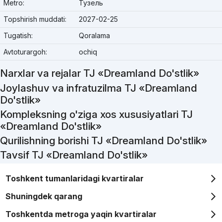
Metro:
Тузель
Topshirish muddati:
2027-02-25
Tugatish:
Qoralama
Avtoturargoh:
ochiq
Narxlar va rejalar TJ «Dreamland Do'stlik»
Joylashuv va infratuzilma TJ «Dreamland
Do'stlik»
Kompleksning o'ziga xos xususiyatlari TJ
«Dreamland Do'stlik»
Qurilishning borishi TJ «Dreamland Do'stlik»
Tavsif TJ «Dreamland Do'stlik»
Toshkent tumanlaridagi kvartiralar
Shuningdek qarang
Toshkentda metroga yaqin kvartiralar