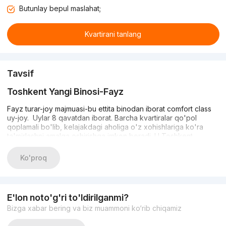
Butunlay bepul maslahat;
Kvartirani tanlang
Tavsif
Toshkent Yangi Binosi-Fayz
Fayz turar-joy majmuasi-bu ettita binodan iborat comfort class
uy-joy. Uylar 8 qavatdan iborat. Barcha kvartiralar qo'pol
qoplamali bo'lib, kelajakdagi aholiga o'z xohishlariga ko'ra
ta'mirlashni amalga oshirishga imkon beradi. U Toshkent
shahrining Bektemir tumanida joylashgan.
Ko'proq
Infratuzilma
Turar-joy majmuasi tinch va osoyishta hududda joylashgan. Bu
shahar shovqinidan charchagan va tinchlik va yolg'izlikni
E'lon noto'g'ri to'ldirilganmi?
izlayotganlarga yoqadi. Shu bilan birga, yaqin atrofda turli xil
Bizga xabar bering va biz muammoni ko‘rib chiqamiz
do'konlar, kafelar, maktablar, dorixonalar, istirohat bog'i, Havas,
Makro va boshqa infratuzilma mavjud bo'lib, ular yashash uchun