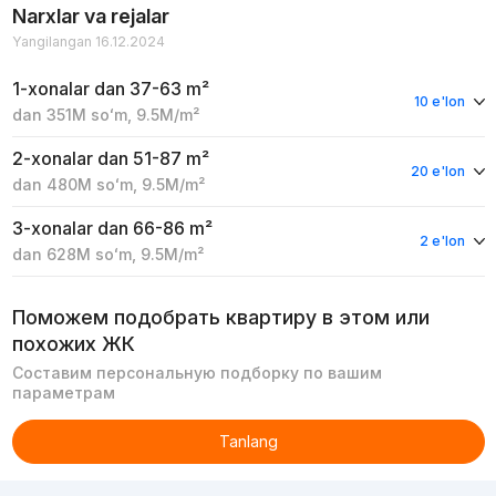
Narxlar va rejalar
Yangilangan 16.12.2024
1-xonalar
dan 37-63 m²
10 e'lon
dan
351M
soʻm
,
9.5M
/m²
2-xonalar
dan 51-87 m²
20 e'lon
dan
480M
soʻm
,
9.5M
/m²
3-xonalar
dan 66-86 m²
2 e'lon
dan
628M
soʻm
,
9.5M
/m²
Поможем подобрать квартиру в этом или
похожих ЖК
Составим персональную подборку по вашим
параметрам
Tanlang