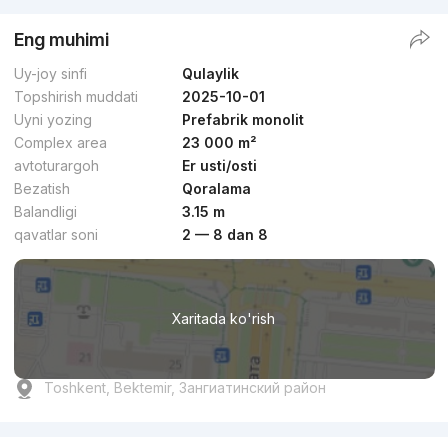
Eng muhimi
Uy-joy sinfi
Qulaylik
Topshirish muddati
2025-10-01
Uyni yozing
Prefabrik monolit
Complex area
23 000 m²
avtoturargoh
Er usti/osti
Bezatish
Qoralama
Balandligi
3.15 m
qavatlar soni
2 — 8 dan 8
Xaritada ko'rish
Toshkent, Bektemir, Зангиатинский район