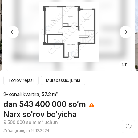
1/11
To'lov rejasi
Mutaxassis. jumla
2-xonali kvartira, 57.2 m²
dan
543 400 000
soʻm
Narx so'rov bo'yicha
9 500 000
soʻm
m² uchun
Yangilangan 16.12.2024