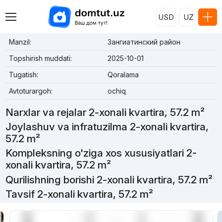
USD
UZ
Manzil:
Зангиатинский район
Topshirish muddati:
2025-10-01
Tugatish:
Qoralama
Avtoturargoh:
ochiq
Narxlar va rejalar 2-xonali kvartira, 57.2 m²
Joylashuv va infratuzilma 2-xonali kvartira,
57.2 m²
Kompleksning o'ziga xos xususiyatlari 2-
xonali kvartira, 57.2 m²
Qurilishning borishi 2-xonali kvartira, 57.2 m²
Tavsif 2-xonali kvartira, 57.2 m²