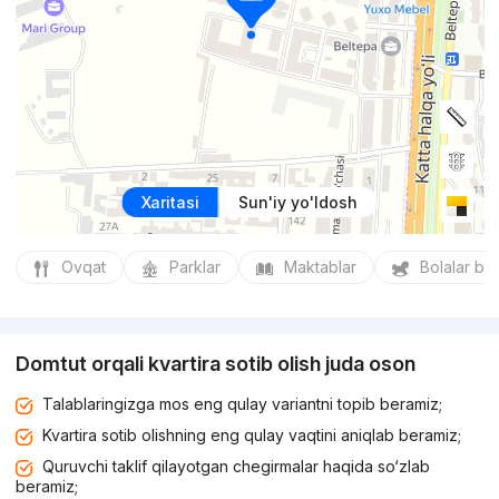
Xaritasi
Sun'iy yo'ldosh
Ovqat
Parklar
Maktablar
Bolalar bo
Domtut orqali kvartira sotib olish juda oson
Talablaringizga mos eng qulay variantni topib beramiz;
Kvartira sotib olishning eng qulay vaqtini aniqlab beramiz;
Quruvchi taklif qilayotgan chegirmalar haqida so‘zlab
beramiz;