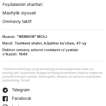
Foydalanish shartlari
Maxfiylik siyosati
Ommaviy taklif
Muassis:
"WEBNOW" MChJ
Manzil:
Toshkent shahri, A.Qahhor ko'chasi, 47-uy
Elektron ommaviy axborot vositalarini ro'yxatdan
o'tkazish:
1649
Toshkent shahridagi yangi binolardagi kvartiralarga talab katta, siz
bizning veb-saytimizda istalgan toifadagi kvartiralarni cheksiz miqdorda
joylashtirishingiz mumkin. Shuningdek, reklama va axborot maqolalarini
joylashtiring. Omad!
Telegram
Facebook