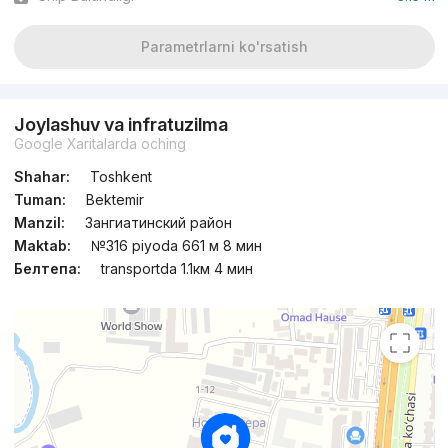
Parametrlarni ko'rsatish
Joylashuv va infratuzilma
Google Xaritalarda oching
Shahar:
Toshkent
Tuman:
Bektemir
Manzil:
Зангиатинский район
Maktab:
№316 piyoda 661 м 8 мин
Белтепа:
transportda 1.1км 4 мин