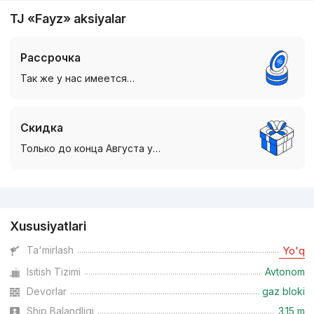
TJ «Fayz» aksiyalar
Рассрочка
Так же у нас имеется…
Скидка
Только до конца Августа у…
Reklama
Xususiyatlari
Ta'mirlash
Yo'q
Isitish Tizimi
Avtonom
Devorlar
gaz bloki
Ship Balandligi
3.15 m