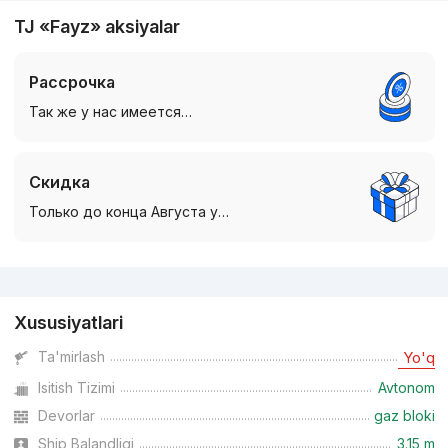
TJ «Fayz» aksiyalar
Рассрочка
Так же у нас имеется…
Скидка
Только до конца Августа у…
Reklama
Xususiyatlari
Ta'mirlash
Yo'q
Isitish Tizimi
Avtonom
Devorlar
gaz bloki
Ship Balandligi
3.15 m