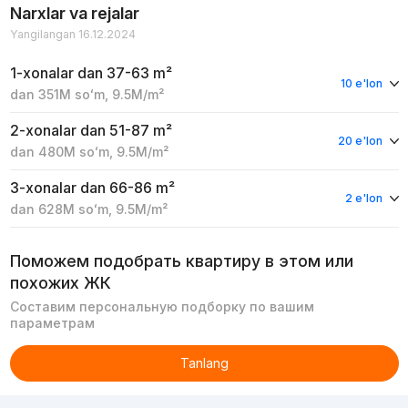
Narxlar va rejalar
Yangilangan 16.12.2024
1-xonalar
dan 37-63 m²
10 e'lon
dan
351M
soʻm
,
9.5M
/m²
2-xonalar
dan 51-87 m²
20 e'lon
dan
480M
soʻm
,
9.5M
/m²
3-xonalar
dan 66-86 m²
2 e'lon
dan
628M
soʻm
,
9.5M
/m²
Поможем подобрать квартиру в этом или
похожих ЖК
Составим персональную подборку по вашим
параметрам
Tanlang