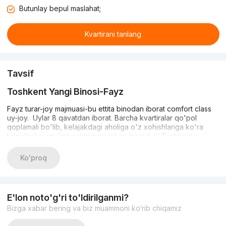
Butunlay bepul maslahat;
Kvartirani tanlang
Tavsif
Toshkent Yangi Binosi-Fayz
Fayz turar-joy majmuasi-bu ettita binodan iborat comfort class
uy-joy. Uylar 8 qavatdan iborat. Barcha kvartiralar qo'pol
qoplamali bo'lib, kelajakdagi aholiga o'z xohishlariga ko'ra
ta'mirlashni amalga oshirishga imkon beradi. U Toshkent
shahrining Bektemir tumanida joylashgan.
Ko'proq
Infratuzilma
Turar-joy majmuasi tinch va osoyishta hududda joylashgan. Bu
shahar shovqinidan charchagan va tinchlik va yolg'izlikni
E'lon noto'g'ri to'ldirilganmi?
izlayotganlarga yoqadi. Shu bilan birga, yaqin atrofda turli xil
Bizga xabar bering va biz muammoni ko‘rib chiqamiz
do'konlar, kafelar, maktablar, dorixonalar, istirohat bog'i, Havas,
Makro va boshqa infratuzilma mavjud bo'lib, ular yashash uchun