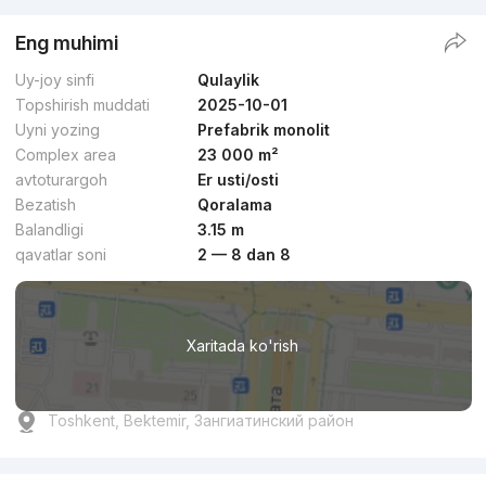
Eng muhimi
Uy-joy sinfi
Qulaylik
Topshirish muddati
2025-10-01
Uyni yozing
Prefabrik monolit
Complex area
23 000 m²
avtoturargoh
Er usti/osti
Bezatish
Qoralama
Balandligi
3.15 m
qavatlar soni
2 — 8 dan 8
Xaritada ko'rish
Toshkent, Bektemir, Зангиатинский район