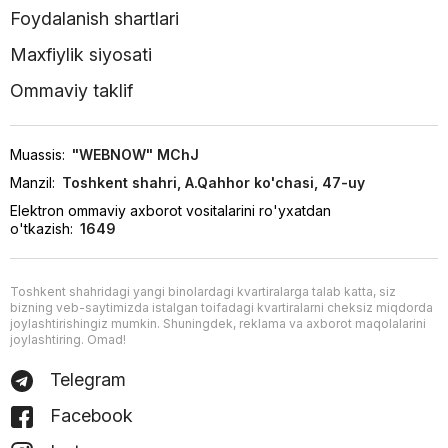
Foydalanish shartlari
Maxfiylik siyosati
Ommaviy taklif
Muassis:
"WEBNOW" MChJ
Manzil:
Toshkent shahri, A.Qahhor ko'chasi, 47-uy
Elektron ommaviy axborot vositalarini ro'yxatdan
o'tkazish:
1649
Toshkent shahridagi yangi binolardagi kvartiralarga talab katta, siz
bizning veb-saytimizda istalgan toifadagi kvartiralarni cheksiz miqdorda
joylashtirishingiz mumkin. Shuningdek, reklama va axborot maqolalarini
joylashtiring. Omad!
Telegram
Facebook