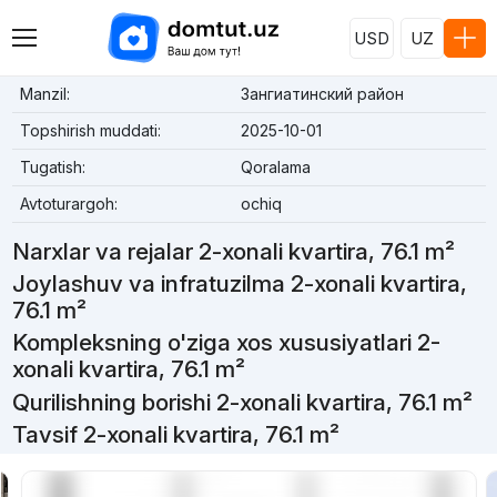
USD
UZ
Manzil:
Зангиатинский район
Topshirish muddati:
2025-10-01
Tugatish:
Qoralama
Avtoturargoh:
ochiq
Narxlar va rejalar 2-xonali kvartira, 76.1 m²
Joylashuv va infratuzilma 2-xonali kvartira,
76.1 m²
Kompleksning o'ziga xos xususiyatlari 2-
xonali kvartira, 76.1 m²
Qurilishning borishi 2-xonali kvartira, 76.1 m²
Tavsif 2-xonali kvartira, 76.1 m²