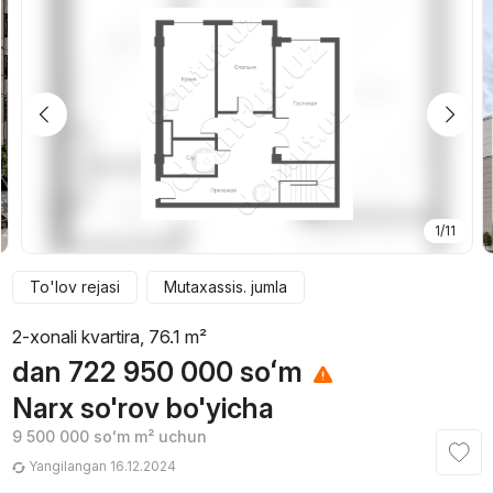
1/11
To'lov rejasi
Mutaxassis. jumla
2-xonali kvartira, 76.1 m²
dan
722 950 000
soʻm
Narx so'rov bo'yicha
9 500 000
soʻm
m² uchun
Yangilangan 16.12.2024