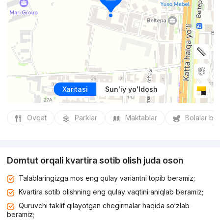
Xaritasi
Sun'iy yo'ldosh
Ovqat
Parklar
Maktablar
Bolalar bo
Domtut orqali kvartira sotib olish juda oson
Talablaringizga mos eng qulay variantni topib beramiz;
Kvartira sotib olishning eng qulay vaqtini aniqlab beramiz;
Quruvchi taklif qilayotgan chegirmalar haqida so‘zlab
beramiz;