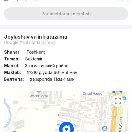
Parametrlarni ko'rsatish
Joylashuv va infratuzilma
Google Xaritalarda oching
Shahar:
Toshkent
Tuman:
Bektemir
Manzil:
Зангиатинский район
Maktab:
№316 piyoda 661 м 8 мин
Белтепа:
transportda 1.1км 4 мин