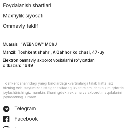
Foydalanish shartlari
Maxfiylik siyosati
Ommaviy taklif
Muassis:
"WEBNOW" MChJ
Manzil:
Toshkent shahri, A.Qahhor ko'chasi, 47-uy
Elektron ommaviy axborot vositalarini ro'yxatdan
o'tkazish:
1649
Toshkent shahridagi yangi binolardagi kvartiralarga talab katta, siz
bizning veb-saytimizda istalgan toifadagi kvartiralarni cheksiz miqdorda
joylashtirishingiz mumkin. Shuningdek, reklama va axborot maqolalarini
joylashtiring. Omad!
Telegram
Facebook