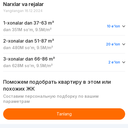
Narxlar va rejalar
Yangilangan 16.12.2024
1-xonalar
dan 37-63 m²
10 e'lon
dan
351M
soʻm
,
9.5M
/m²
2-xonalar
dan 51-87 m²
20 e'lon
dan
480M
soʻm
,
9.5M
/m²
3-xonalar
dan 66-86 m²
2 e'lon
dan
628M
soʻm
,
9.5M
/m²
Поможем подобрать квартиру в этом или
похожих ЖК
Составим персональную подборку по вашим
параметрам
Tanlang