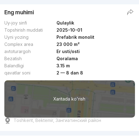
Eng muhimi
Uy-joy sinfi
Qulaylik
Topshirish muddati
2025-10-01
Uyni yozing
Prefabrik monolit
Complex area
23 000 m²
avtoturargoh
Er usti/osti
Bezatish
Qoralama
Balandligi
3.15 m
qavatlar soni
2 — 8 dan 8
Xaritada ko'rish
Toshkent, Bektemir, Зангиатинский район