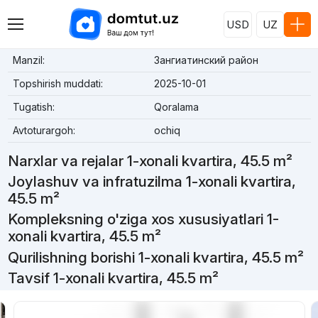
USD
UZ
Manzil:
Зангиатинский район
Topshirish muddati:
2025-10-01
Tugatish:
Qoralama
Avtoturargoh:
ochiq
Narxlar va rejalar 1-xonali kvartira, 45.5 m²
Joylashuv va infratuzilma 1-xonali kvartira,
45.5 m²
Kompleksning o'ziga xos xususiyatlari 1-
xonali kvartira, 45.5 m²
Qurilishning borishi 1-xonali kvartira, 45.5 m²
Tavsif 1-xonali kvartira, 45.5 m²