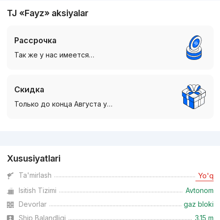
TJ «Fayz» aksiyalar
Рассрочка
Так же у нас имеется…
Скидка
Только до конца Августа у…
Reklama
Xususiyatlari
Ta'mirlash
Yo'q
Isitish Tizimi
Avtonom
Devorlar
gaz bloki
Ship Balandligi
3.15 m