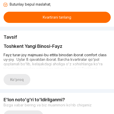
Butunlay bepul maslahat;
Kvartirani tanlang
Tavsif
Toshkent Yangi Binosi-Fayz
Fayz turar-joy majmuasi-bu ettita binodan iborat comfort class
uy-joy. Uylar 8 qavatdan iborat. Barcha kvartiralar qo'pol
qoplamali bo'lib, kelajakdagi aholiga o'z xohishlariga ko'ra
ta'mirlashni amalga oshirishga imkon beradi. U Toshkent
shahrining Bektemir tumanida joylashgan.
Ko'proq
Infratuzilma
Turar-joy majmuasi tinch va osoyishta hududda joylashgan. Bu
shahar shovqinidan charchagan va tinchlik va yolg'izlikni
E'lon noto'g'ri to'ldirilganmi?
izlayotganlarga yoqadi. Shu bilan birga, yaqin atrofda turli xil
Bizga xabar bering va biz muammoni ko‘rib chiqamiz
do'konlar, kafelar, maktablar, dorixonalar, istirohat bog'i, Havas,
Makro va boshqa infratuzilma mavjud bo'lib, ular yashash uchun