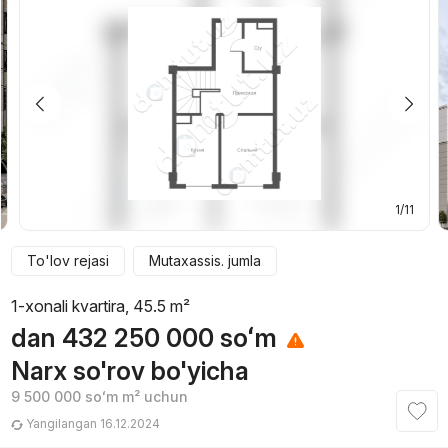
1/11
To'lov rejasi
Mutaxassis. jumla
1-xonali kvartira, 45.5 m²
dan
432 250 000
soʻm
Narx so'rov bo'yicha
9 500 000
soʻm
m² uchun
Yangilangan 16.12.2024