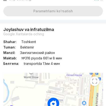
Parametrlarni ko'rsatish
Joylashuv va infratuzilma
Google Xaritalarda oching
Shahar:
Toshkent
Tuman:
Bektemir
Manzil:
Зангиатинский район
Maktab:
№316 piyoda 661 м 8 мин
Белтепа:
transportda 1.1км 4 мин