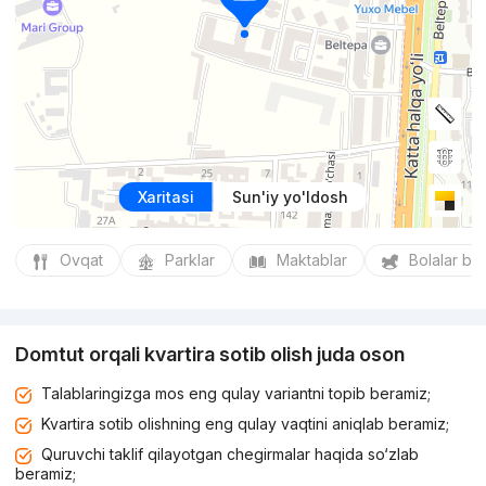
Xaritasi
Sun'iy yo'ldosh
Ovqat
Parklar
Maktablar
Bolalar bo
Domtut orqali kvartira sotib olish juda oson
Talablaringizga mos eng qulay variantni topib beramiz;
Kvartira sotib olishning eng qulay vaqtini aniqlab beramiz;
Quruvchi taklif qilayotgan chegirmalar haqida so‘zlab
beramiz;