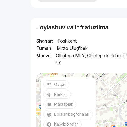
Joylashuv va infratuzilma
Shahar:
Toshkent
Tuman:
Mirzo Ulug'bek
Manzil:
Oltintepa MFY, Oltintepa ko'chasi,
uy
Ovqat
Parklar
Maktablar
Bolalar bog'chalari
Kasalxonalar