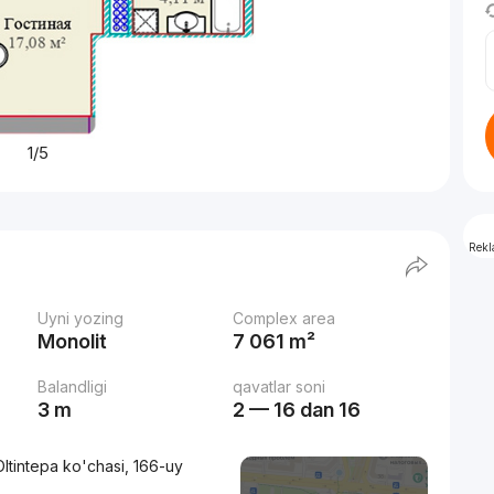
1/5
Rek
Uyni yozing
Complex area
Monolit
7 061 m²
Balandligi
qavatlar soni
3 m
2 — 16 dan 16
ltintepa ko'chasi, 166-uy