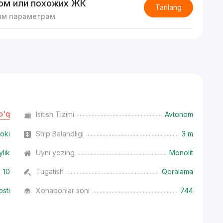
ом или похожих ЖК
Tanlang
им параметрам
o'q
Isitish Tizimi
Avtonom
oki
Ship Balandligi
3 m
ylik
Uyni yozing
Monolit
10
Tugatish
Qoralama
osti
Xonadonlar soni
744