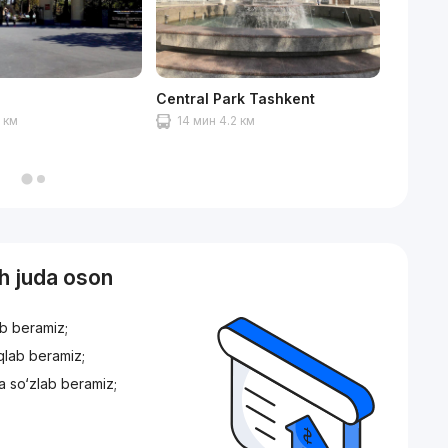
Central Park Tashkent
Ashkha
3 км
14 мин 4.2 км
9 мин
sh juda oson
ib beramiz;
iqlab beramiz;
a so‘zlab beramiz;