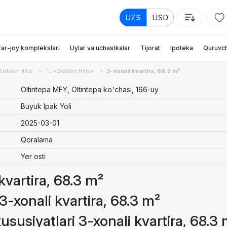
UZS
USD
rar-joy komplekslari
Uylar va uchastkalar
Tijorat
Ipoteka
Quruvch
Golden Hills
TJ «Golden Hills»
3-xonali kvartira, 68.3 m²
Oltintepa MFY, Oltintepa ko'chasi, 166-uy
Buyuk Ipak Yoli
2025-03-01
Qoralama
Yer osti
kvartira, 68.3 m²
3-xonali kvartira, 68.3 m²
susiyatlari 3-xonali kvartira, 68.3 