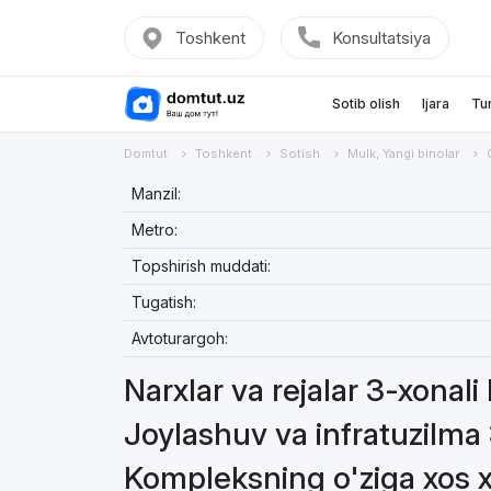
Toshkent
Konsultatsiya
Sotib olish
Ijara
Tu
Domtut
Toshkent
Sotish
Mulk, Yangi binolar
Manzil:
Metro:
Topshirish muddati:
Tugatish:
Avtoturargoh:
Narxlar va rejalar 3-xonali 
Joylashuv va infratuzilma 
Kompleksning o'ziga xos xu