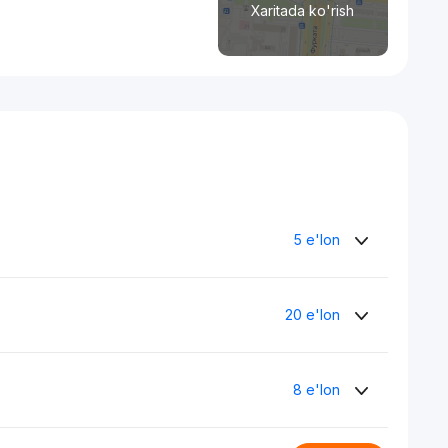
Xaritada ko'rish
5 e'lon
20 e'lon
8 e'lon