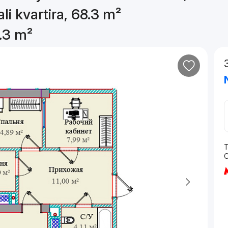
li kvartira, 68.3 m²
8.3 m²
T
O