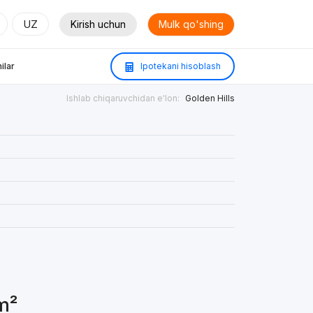
UZ
Kirish uchun
Mulk qo'shing
ilar
Ipotekani hisoblash
Ishlab chiqaruvchidan e'lon:
Golden Hills
m²