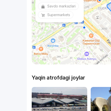
Savdo markazlari
Supermarkets
Yaqin atrofdagi joylar