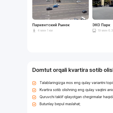
Паркентский Рынок
ЭКО Парк
4 мин 1 км
19 мин 6.
Domtut orqali kvartira sotib oli
Talablaringizga mos eng qulay variantni top
Kvartira sotib olishning eng qulay vaqtini an
Quruvchi taklif qilayotgan chegirmalar haqid
Butunlay bepul maslahat;