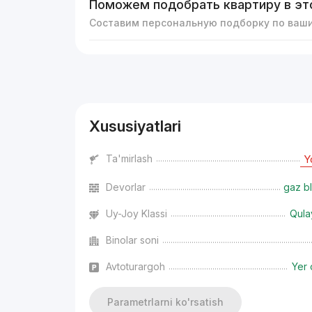
Поможем подобрать квартиру в эт
Составим персональную подборку по ваш
Reklama
Xususiyatlari
Ta'mirlash
Y
Devorlar
gaz bl
Uy-Joy Klassi
Qula
Binolar soni
Avtoturargoh
Yer 
Parametrlarni ko'rsatish