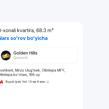
3-xonali kvartira, 68.3 m²
Narx so'rov bo'yicha
Golden Hills
Quruvchi
oshkent, Mirzo Ulug'bek, Oltintepa MFY,
ltintepa ko'chasi, 166-uy
Buyuk Ipak Yoli
1.5 км 6 мин