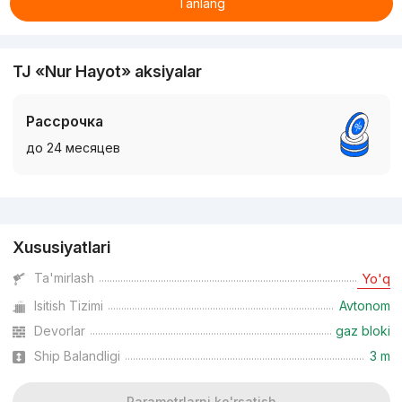
Tanlang
TJ «Nur Hayot» aksiyalar
Рассрочка
до 24 месяцев
Reklama
Xususiyatlari
Ta'mirlash
Yo'q
Isitish Tizimi
Avtonom
Devorlar
gaz bloki
Ship Balandligi
3 m
Parametrlarni ko'rsatish