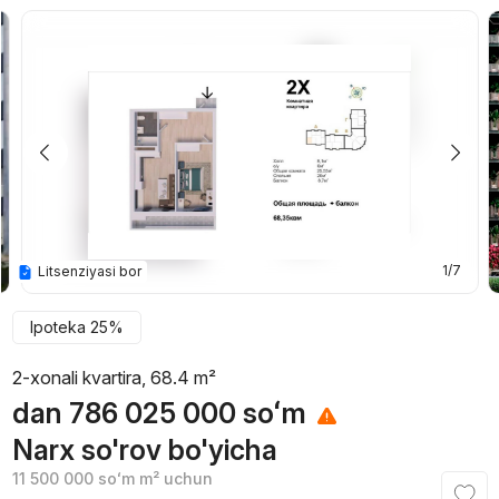
1/7
Litsenziyasi bor
Ipoteka 25%
2-xonali kvartira, 68.4 m²
dan
786 025 000
soʻm
Narx so'rov bo'yicha
11 500 000
soʻm
m² uchun