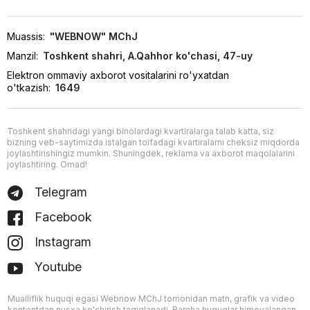
Muassis:
"WEBNOW" MChJ
Manzil:
Toshkent shahri, A.Qahhor ko'chasi, 47-uy
Elektron ommaviy axborot vositalarini ro'yxatdan
o'tkazish:
1649
Toshkent shahridagi yangi binolardagi kvartiralarga talab katta, siz
bizning veb-saytimizda istalgan toifadagi kvartiralarni cheksiz miqdorda
joylashtirishingiz mumkin. Shuningdek, reklama va axborot maqolalarini
joylashtiring. Omad!
Telegram
Facebook
Instagram
Youtube
Mualliflik huquqi egasi Webnow MChJ tomonidan matn, grafik va video
kontentdan nusxa ko'chirish taqiqlanadi. Barcha huquqlar himoyalangan