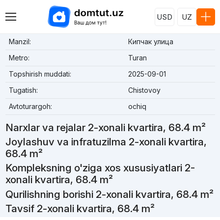
USD
UZ
Manzil:
Кипчак улица
Metro:
Turan
Topshirish muddati:
2025-09-01
Tugatish:
Chistovoy
Avtoturargoh:
ochiq
Narxlar va rejalar 2-xonali kvartira, 68.4 m²
Joylashuv va infratuzilma 2-xonali kvartira,
68.4 m²
Kompleksning o'ziga xos xususiyatlari 2-
xonali kvartira, 68.4 m²
Qurilishning borishi 2-xonali kvartira, 68.4 m²
Tavsif 2-xonali kvartira, 68.4 m²