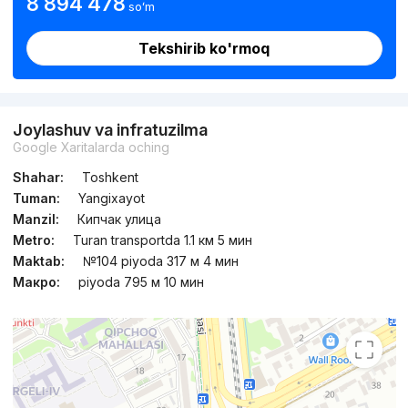
8 894 478
soʻm
Tekshirib ko'rmoq
Joylashuv va infratuzilma
Google Xaritalarda oching
Shahar:
Toshkent
Tuman:
Yangixayot
Manzil:
Кипчак улица
Metro:
Turan transportda 1.1 км 5 мин
Maktab:
№104 piyoda 317 м 4 мин
Макро:
piyoda 795 м 10 мин