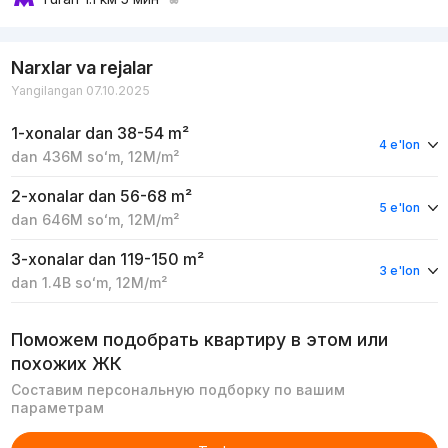
Narxlar va rejalar
Yangilangan 07.10.2025
1-xonalar
dan 38-54 m²
4 e'lon
dan
436M
soʻm
,
12M
/m²
2-xonalar
dan 56-68 m²
5 e'lon
dan
646M
soʻm
,
12M
/m²
3-xonalar
dan 119-150 m²
3 e'lon
dan
1.4B
soʻm
,
12M
/m²
Поможем подобрать квартиру в этом или
похожих ЖК
Составим персональную подборку по вашим
параметрам