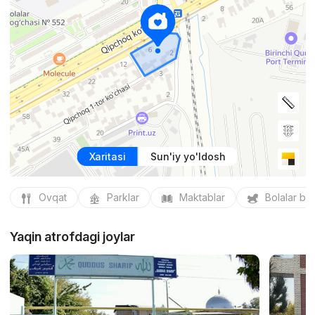
Xaritasi
Sun'iy yo'ldosh
Ovqat
Parklar
Maktablar
Bolalar bo
Yaqin atrofdagi joylar