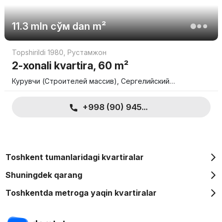
so'mdan boshlanadi.
4-kompant 173 dan 184 kvadrat metrgacha va qiymati 1 554 300
11.3 mln
сўм
dan m²
000 so'mgacha.
Topshirildi 1980
,
Рустамжон
Siz 24 oygacha bo'lib-bo'lib uy sotib olishingiz mumkin. Batafsil
ma'lumot uchun, iltimos, ishlab chiqaruvchiga murojaat qiling.
2-xonali kvartira, 60 m²
Курувчи (Строителей массив), Сергелийский…
+998 (90) 945...
Toshkent tumanlaridagi kvartiralar
Shuningdek qarang
Toshkentda metroga yaqin kvartiralar