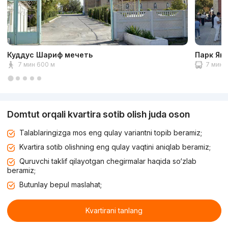
Куддус Шариф мечеть
Парк Ян
7 мин 600 м
7 мин 2
Domtut orqali kvartira sotib olish juda oson
Talablaringizga mos eng qulay variantni topib beramiz;
Kvartira sotib olishning eng qulay vaqtini aniqlab beramiz;
Quruvchi taklif qilayotgan chegirmalar haqida so‘zlab
beramiz;
Butunlay bepul maslahat;
Kvartirani tanlang