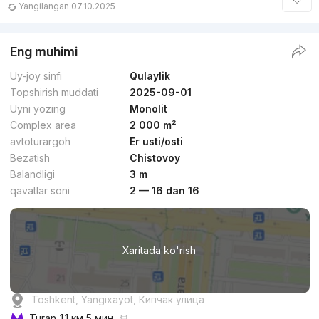
Yangilangan 07.10.2025
Eng muhimi
Uy-joy sinfi
Qulaylik
Topshirish muddati
2025-09-01
Uyni yozing
Monolit
Complex area
2 000 m²
avtoturargoh
Er usti/osti
Bezatish
Chistovoy
Balandligi
3 m
qavatlar soni
2 — 16 dan 16
Xaritada ko'rish
Toshkent, Yangixayot, Кипчак улица
Turan
1.1 км 5 мин