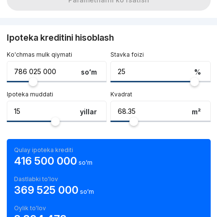
Ipoteka kreditini hisoblash
Ko'chmas mulk qiymati
Stavka foizi
soʻm
%
Ipoteka muddati
Kvadrat
yillar
m²
Qulay ipoteka krediti
416 500 000
soʻm
Dastlabki to'lov
369 525 000
soʻm
Oylik to'lov