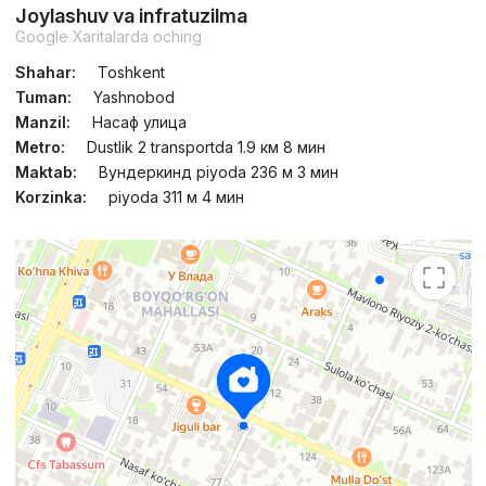
Joylashuv va infratuzilma
Google Xaritalarda oching
Shahar:
Toshkent
Tuman:
Yashnobod
Manzil:
Насаф улица
Metro:
Dustlik 2 transportda 1.9 км 8 мин
Maktab:
Вундеркинд piyoda 236 м 3 мин
Korzinka:
piyoda 311 м 4 мин