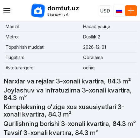
USD
Manzil:
Насаф улица
Metro:
Dustlik 2
Topshirish muddati:
2026-12-01
Tugatish:
Qoralama
Avtoturargoh:
ochiq
Narxlar va rejalar 3-xonali kvartira, 84.3 m²
Joylashuv va infratuzilma 3-xonali kvartira,
84.3 m²
Kompleksning o'ziga xos xususiyatlari 3-
xonali kvartira, 84.3 m²
Qurilishning borishi 3-xonali kvartira, 84.3 m²
Tavsif 3-xonali kvartira, 84.3 m²