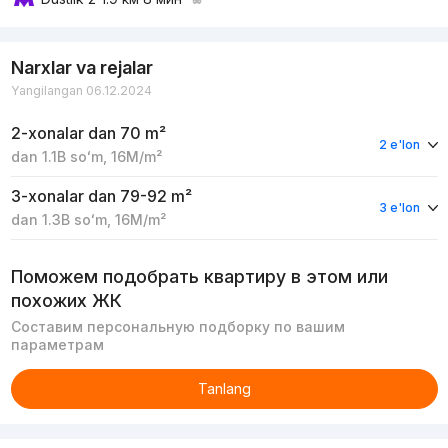
Narxlar va rejalar
Yangilangan 06.12.2024
2-xonalar
dan 70 m²
2 e'lon
dan
1.1B
soʻm
,
16M
/m²
3-xonalar
dan 79-92 m²
3 e'lon
dan
1.3B
soʻm
,
16M
/m²
Поможем подобрать квартиру в этом или
похожих ЖК
Составим персональную подборку по вашим
параметрам
Tanlang