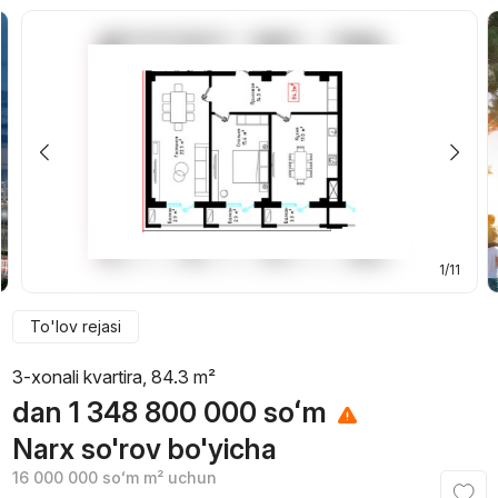
1/11
To'lov rejasi
3-xonali kvartira, 84.3 m²
dan
1 348 800 000
soʻm
Narx so'rov bo'yicha
16 000 000
soʻm
m² uchun