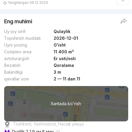
Yangilangan 06.12.2024
Eng muhimi
Uy-joy sinfi
Qulaylik
Topshirish muddati
2026-12-01
Uyni yozing
G'isht
Complex area
11 400 m²
avtoturargoh
Er usti/osti
Bezatish
Qoralama
Balandligi
3 m
qavatlar soni
2 — 11 dan 11
Xaritada ko'rish
Toshkent, Yashnobod, Насаф улица
Dustlik 2
1.9 км 8 мин