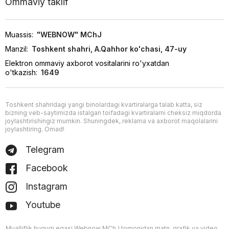
Ommaviy taklif
Muassis:
"WEBNOW" MChJ
Manzil:
Toshkent shahri, A.Qahhor ko'chasi, 47-uy
Elektron ommaviy axborot vositalarini ro'yxatdan
o'tkazish:
1649
Toshkent shahridagi yangi binolardagi kvartiralarga talab katta, siz
bizning veb-saytimizda istalgan toifadagi kvartiralarni cheksiz miqdorda
joylashtirishingiz mumkin. Shuningdek, reklama va axborot maqolalarini
joylashtiring. Omad!
Telegram
Facebook
Instagram
Youtube
Mualliflik huquqi egasi Webnow MChJ tomonidan matn, grafik va video