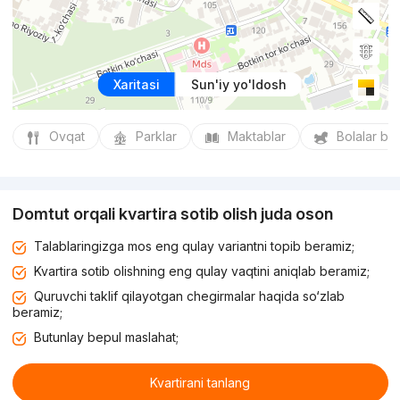
Xaritasi
Sun'iy yo'ldosh
Ovqat
Parklar
Maktablar
Bolalar bo
Domtut orqali kvartira sotib olish juda oson
Talablaringizga mos eng qulay variantni topib beramiz;
Kvartira sotib olishning eng qulay vaqtini aniqlab beramiz;
Quruvchi taklif qilayotgan chegirmalar haqida so‘zlab
beramiz;
Butunlay bepul maslahat;
Kvartirani tanlang