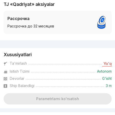
TJ «Qadriyat» aksiyalar
Рассрочка
Рассрочка до 32 месяцев
Reklama
Xususiyatlari
Ta'mirlash
Yo'q
Isitish Tizimi
Avtonom
Devorlar
G'isht
Ship Balandligi
3 m
Parametrlarni ko'rsatish