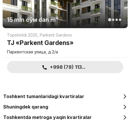
15 mln
сўм
dan m²
Topshirildi 2025
,
Parkent Gardens
TJ «Parkent Gardens»
Паркентская улица, д.2/a
+998 (78) 113...
Toshkent tumanlaridagi kvartiralar
Shuningdek qarang
Toshkentda metroga yaqin kvartiralar