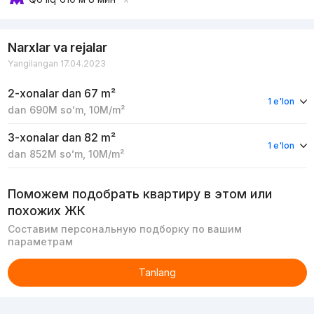
Narxlar va rejalar
Yangilangan 17.04.2023
2-xonalar
dan 67 m²
1 e'lon
dan
690M
soʻm
,
10M
/m²
3-xonalar
dan 82 m²
1 e'lon
dan
852M
soʻm
,
10M
/m²
Поможем подобрать квартиру в этом или
похожих ЖК
Составим персональную подборку по вашим
параметрам
Tanlang
Reklama