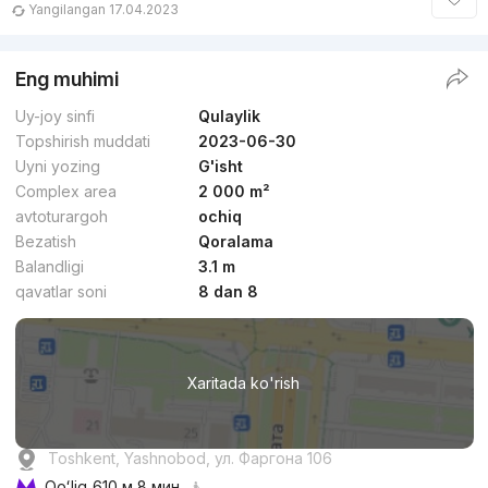
Yangilangan 17.04.2023
Eng muhimi
Uy-joy sinfi
Qulaylik
Topshirish muddati
2023-06-30
Uyni yozing
G'isht
Complex area
2 000 m²
avtoturargoh
ochiq
Bezatish
Qoralama
Balandligi
3.1 m
qavatlar soni
8 dan 8
Xaritada ko'rish
Toshkent, Yashnobod, ул. Фаргона 106
Qoʻliq
610 м 8 мин