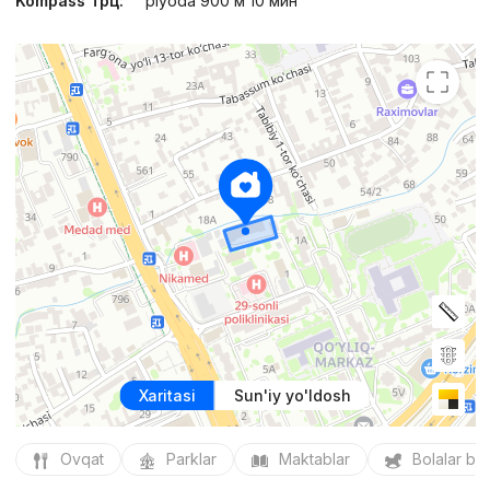
Kompass Трц:
piyoda 900 м 10 мин
Xaritasi
Sun'iy yo'ldosh
Ovqat
Parklar
Maktablar
Bolalar bo