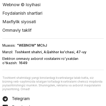
Webnow © loyihasi
Foydalanish shartlari
Maxfiylik siyosati
Ommaviy taklif
Muassis:
"WEBNOW" MChJ
Manzil:
Toshkent shahri, A.Qahhor ko'chasi, 47-uy
Elektron ommaviy axborot vositalarini ro'yxatdan
o'tkazish:
1649
Toshkent shahridagi yangi binolardagi kvartiralarga talab katta, siz
bizning veb-saytimizda istalgan toifadagi kvartiralarni cheksiz miqdorda
joylashtirishingiz mumkin. Shuningdek, reklama va axborot maqolalarini
joylashtiring. Omad!
Telegram