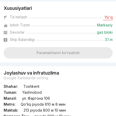
Xususiyatlari
Ta'mirlash
Yo'q
Isitish Tizimi
Markaziy
Devorlar
gaz bloki
Ship Balandligi
3.1 m
Parametrlarni ko'rsatish
Joylashuv va infratuzilma
Google Xaritalarda oching
Shahar:
Toshkent
Tuman:
Yashnobod
Manzil:
ул. Фаргона 106
Metro:
Qoʻliq piyoda 610 м 8 мин
Maktab:
213 piyoda 800 м 10 мин