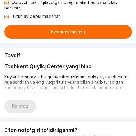
Quruvchi taklif qilayotgan chegirmalar haqida so‘zlab
beramiz;
Butunlay bepul maslahat;
Kvartirani tanlang
Tavsif
Toshkent Quyliq Center yangi bino
Kuylyuk markazi - bu qulay infratuzilmani, qulaylik, kvartiralarni
rejalashtirish va eng yuqori turar-sana bilan ajralib turadigan
zamonaviy turar-joy majmuasi bo'lib, butun oila uchun zarur
yashash sharoitlarini ta'minlaydi.
2022 yil 4 choragi uyni taslim qilish.
Ko'proq
Infratuzilma ishlab chiqilgan: supermarketidan 100 metr, 200
metr (Ko'ylyuk stantsiyasidan), yaqin atrofda shahar markazidan
E'lon noto'g'ri to'ldirilganmi?
10-15 daqiqa davomida savdo markazi mavjud