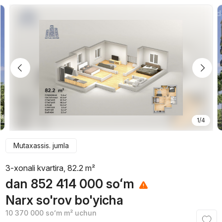
1/4
Mutaxassis. jumla
3-xonali kvartira, 82.2 m²
dan
852 414 000
soʻm
Narx so'rov bo'yicha
10 370 000
soʻm
m² uchun