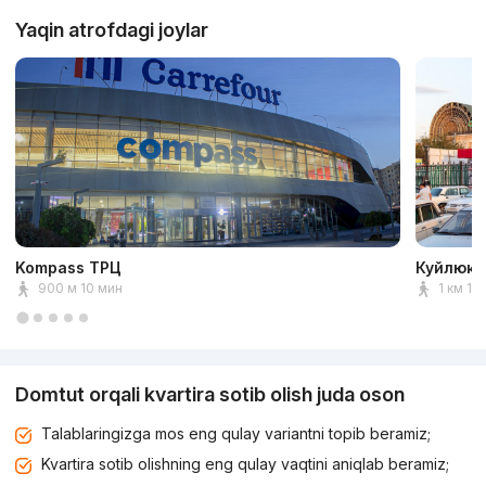
Yaqin atrofdagi joylar
Kompass ТРЦ
Куйлюкс
900 м 10 мин
1 км 11
Domtut orqali kvartira sotib olish juda oson
Talablaringizga mos eng qulay variantni topib beramiz;
Kvartira sotib olishning eng qulay vaqtini aniqlab beramiz;