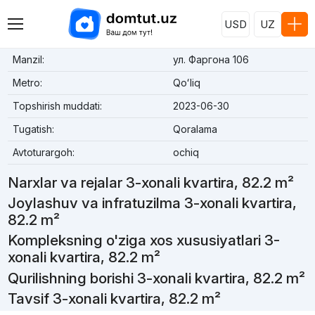
USD
UZ
Manzil:
ул. Фаргона 106
Metro:
Qoʻliq
Topshirish muddati:
2023-06-30
Tugatish:
Qoralama
Avtoturargoh:
ochiq
Narxlar va rejalar 3-xonali kvartira, 82.2 m²
Joylashuv va infratuzilma 3-xonali kvartira,
82.2 m²
Kompleksning o'ziga xos xususiyatlari 3-
xonali kvartira, 82.2 m²
Qurilishning borishi 3-xonali kvartira, 82.2 m²
Tavsif 3-xonali kvartira, 82.2 m²