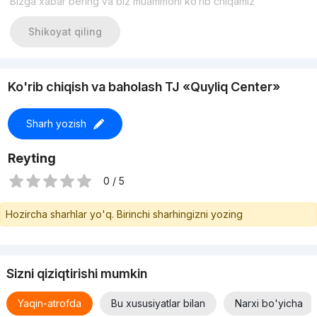
Bizga xabar bering va biz muammoni ko‘rib chiqamiz
Asosiy afzalliklari haqida:
100 ta mashina uchun bepul to'xtash joyi;
Shikoyat qiling
Eng qulay joy;
Turkiyadan 20 yil sifat kafolati bo'lgan, Turkiyadan yuqori sifatli
liftlar;
Kvartirani sotib olayotganda, pastki qismida polni yig'ish, qora
Ko'rib chiqish va baholash TJ «Quyliq Center»
marraga, kirish eshiklari, plastik derazalar, elektron
hisoblagichlar, elektron hisoblagichlar va ikki marotaba qozonni
o'z ichiga oladi
Sharh yozish
O'yin elementlarining katta boylik elementlari bilan o'yin
maydonchasi.
Reyting
0 / 5
Hozircha sharhlar yo'q. Birinchi sharhingizni yozing
Sizni qiziqtirishi mumkin
Yaqin-atrofda
Bu xususiyatlar bilan
Narxi bo'yicha