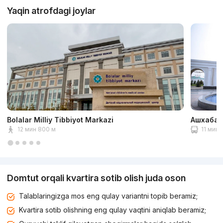
Yaqin atrofdagi joylar
Bolalar Milliy Tibbiyot Markazi
Ашхабад
12 мин 800 м
11 мин 
Domtut orqali kvartira sotib olish juda oson
Talablaringizga mos eng qulay variantni topib beramiz;
Kvartira sotib olishning eng qulay vaqtini aniqlab beramiz;