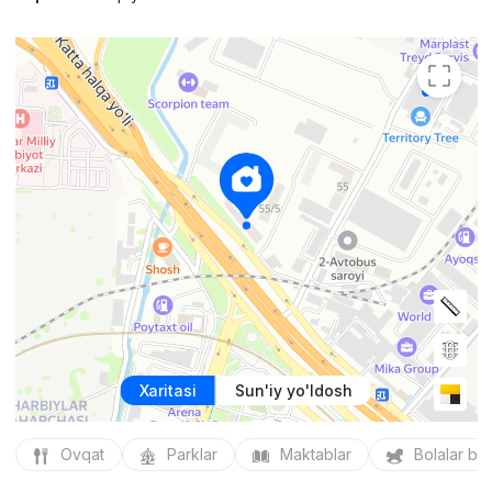
Xaritasi
Sun'iy yo'ldosh
Ovqat
Parklar
Maktablar
Bolalar bo