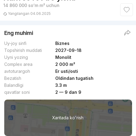
14 860 000
soʻm
m² uchun
Yangilangan 04.06.2025
Eng muhimi
Uy-joy sinfi
Biznes
Topshirish muddati
2027-09-18
Uyni yozing
Monolit
Complex area
2 000 m²
avtoturargoh
Er usti/osti
Bezatish
Oldindan tugatish
Balandligi
3.3 m
qavatlar soni
2 — 9 dan 9
Xaritada ko'rish