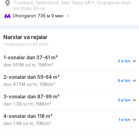
Toshkent, Yashnobod, Amir Temur MFY, Oxangaron shoh
ko'chasi, 55-uy
Ohongaron
736 м 9 мин
Narxlar va rejalar
Yangilangan 04.06.2025
1-xonalar
dan 37-41 m²
3 e'lon
dan
551M
soʻm
,
15M
/m²
2-xonalar
dan 59-64 m²
4 e'lon
dan
877M
soʻm
,
15M
/m²
3-xonalar
dan 87-99 m²
3 e'lon
dan
1.3B
soʻm
,
15M
/m²
4-xonalar
dan 118 m²
1 e'lon
dan
1.8B
soʻm
,
15M
/m²