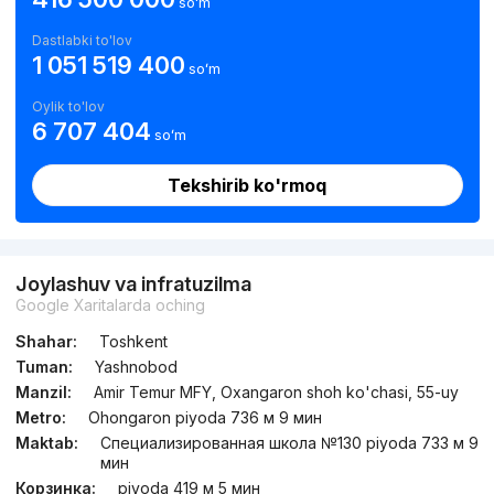
soʻm
Dastlabki to'lov
1 051 519 400
soʻm
Oylik to'lov
6 707 404
soʻm
Tekshirib ko'rmoq
Joylashuv va infratuzilma
Google Xaritalarda oching
Shahar:
Toshkent
Tuman:
Yashnobod
Manzil:
Amir Temur MFY, Oxangaron shoh ko'chasi, 55-uy
Metro:
Ohongaron piyoda 736 м 9 мин
Maktab:
Специализированная школа №130 piyoda 733 м 9
мин
Корзинка:
piyoda 419 м 5 мин