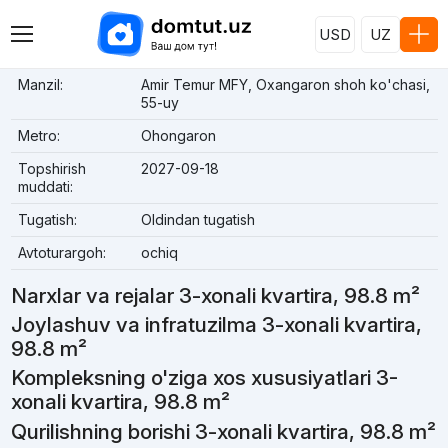
USD
UZ
Manzil:
Amir Temur MFY, Oxangaron shoh ko'chasi,
55-uy
Metro:
Ohongaron
Topshirish
2027-09-18
muddati:
Tugatish:
Oldindan tugatish
Avtoturargoh:
ochiq
Narxlar va rejalar 3-xonali kvartira, 98.8 m²
Joylashuv va infratuzilma 3-xonali kvartira,
98.8 m²
Kompleksning o'ziga xos xususiyatlari 3-
xonali kvartira, 98.8 m²
Qurilishning borishi 3-xonali kvartira, 98.8 m²