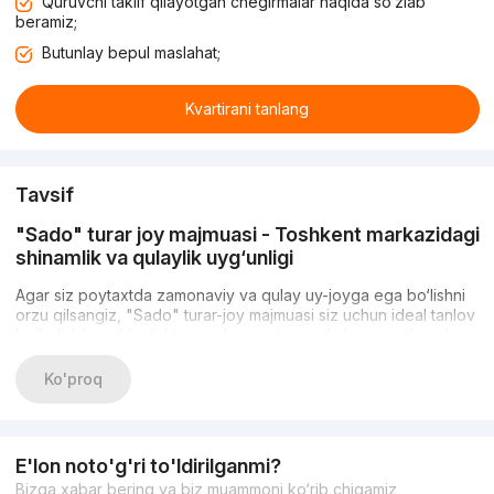
Quruvchi taklif qilayotgan chegirmalar haqida so‘zlab
beramiz;
Butunlay bepul maslahat;
Kvartirani tanlang
Tavsif
"Sado" turar joy majmuasi - Toshkent markazidagi
shinamlik va qulaylik uyg‘unligi
Agar siz poytaxtda zamonaviy va qulay uy-joyga ega bo‘lishni
orzu qilsangiz, "Sado" turar-joy majmuasi siz uchun ideal tanlov
bo‘ladi. Ishonchli g‘isht texnologiyasi asosida barpo etilgan bu
shinam uy sifat, chidamlilik va shinamlikni o‘zida mujassam etgan.
"Sado" Toshkentning eng qulay hududlaridan birida joylashgan
Ko'proq
bo‘lib, o‘z aholisiga shahar hayotining qulayligi bilan birga
sokinlik va osoyishtalikni taqdim etadi.
"Sado" turar joy majmuasining afzalliklari
E'lon noto'g'ri to'ldirilganmi?
Bizga xabar bering va biz muammoni ko‘rib chiqamiz