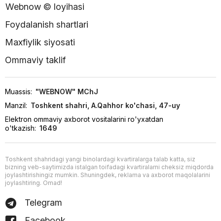
Webnow © loyihasi
Foydalanish shartlari
Maxfiylik siyosati
Ommaviy taklif
Muassis:
"WEBNOW" MChJ
Manzil:
Toshkent shahri, A.Qahhor ko'chasi, 47-uy
Elektron ommaviy axborot vositalarini ro'yxatdan
o'tkazish:
1649
Toshkent shahridagi yangi binolardagi kvartiralarga talab katta, siz
bizning veb-saytimizda istalgan toifadagi kvartiralarni cheksiz miqdorda
joylashtirishingiz mumkin. Shuningdek, reklama va axborot maqolalarini
joylashtiring. Omad!
Telegram
Facebook