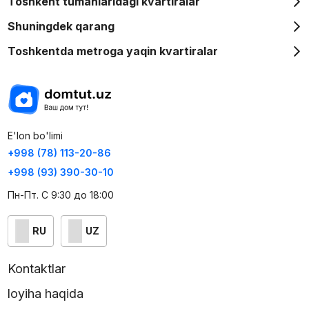
Toshkent tumanlaridagi kvartiralar
Yer usti avtoturargohi avtomobil egalari uchun qulaylik.
Shuningdek qarang
Toshkentda metroga yaqin kvartiralar
"Sado" - bu shunchaki kvartira emas, balki Toshkent
markazidagi shaxsiy qulaylik va shinamlik burchagingizdir!
E'lon bo'limi
+998 (78) 113-20-86
+998 (93) 390-30-10
Пн-Пт. С 9:30 до 18:00
RU
UZ
Kontaktlar
loyiha haqida