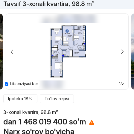
Tavsif 3-xonali kvartira, 98.8 m²
1/5
Litsenziyasi bor
Ipoteka 18%
To'lov rejasi
3-xonali kvartira, 98.8 m²
dan
1 468 019 400
soʻm
Narx so'rov bo'yicha