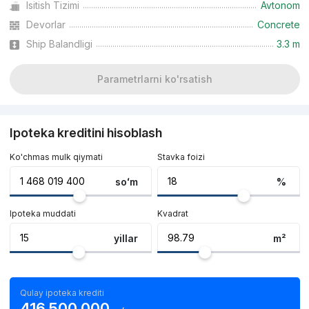
Isitish Tizimi
Avtonom
Devorlar
Concrete
Ship Balandligi
3.3 m
Parametrlarni ko'rsatish
Ipoteka kreditini hisoblash
Ko'chmas mulk qiymati
Stavka foizi
soʻm
%
Ipoteka muddati
Kvadrat
yillar
m²
Qulay ipoteka krediti
416 500 000