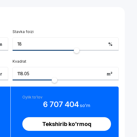
Stavka foizi
m
%
Kvadrat
ar
m²
Oylik to'lov
6 707 404
soʻm
Tekshirib ko'rmoq