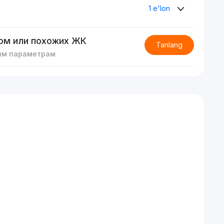
1 e'lon
ом или похожих ЖК
Tanlang
им параметрам