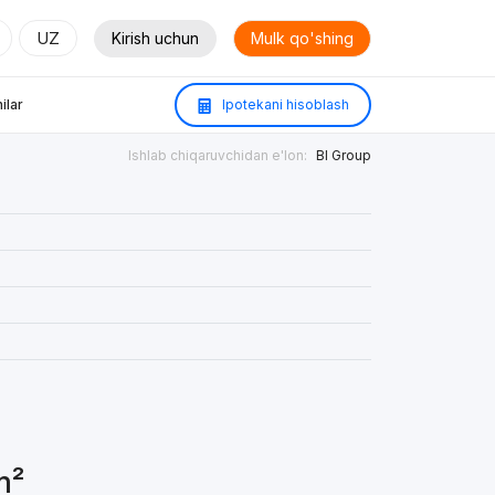
UZ
Kirish uchun
Mulk qo'shing
ilar
Ipotekani hisoblash
Ishlab chiqaruvchidan e'lon:
BI Group
m²