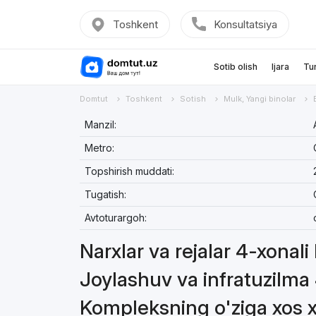
Toshkent
Konsultatsiya
Sotib olish
Ijara
Tu
Domtut
Toshkent
Sotish
Mulk, Yangi binolar
Manzil:
Metro:
Topshirish muddati:
Tugatish:
Avtoturargoh:
Narxlar va rejalar 4-xonali 
Joylashuv va infratuzilma 4
Kompleksning o'ziga xos xus