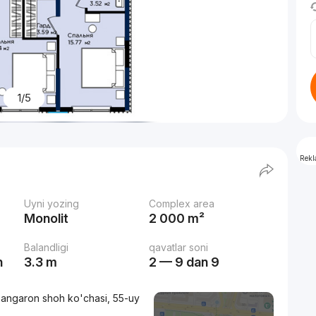
1/5
Rek
Uyni yozing
Complex area
Monolit
2 000 m²
Balandligi
qavatlar soni
h
3.3 m
2 — 9 dan 9
angaron shoh ko'chasi, 55-uy