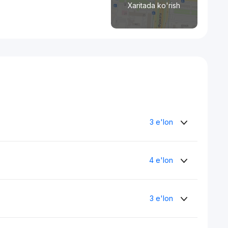
Xaritada ko'rish
3 e'lon
4 e'lon
3 e'lon