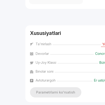
Reklama
Xususiyatlari
Ta'mirlash
Y
Devorlar
Concr
Uy-Joy Klassi
Biz
Binolar soni
Avtoturargoh
Er usti/
Parametrlarni ko'rsatish