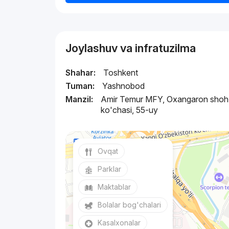
Joylashuv va infratuzilma
Shahar:
Toshkent
Tuman:
Yashnobod
Manzil:
Amir Temur MFY, Oxangaron shoh
ko'chasi, 55-uy
Ovqat
Parklar
Maktablar
Bolalar bog'chalari
Kasalxonalar