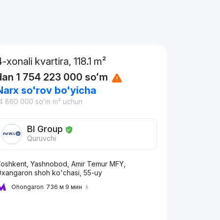
4-xonali kvartira, 118.1 m²
dan
1 754 223 000
soʻm
Narx so'rov bo'yicha
4 860 000
soʻm
m² uchun
BI Group
Quruvchi
oshkent, Yashnobod, Amir Temur MFY,
xangaron shoh ko'chasi, 55-uy
Ohongaron
736 м 9 мин