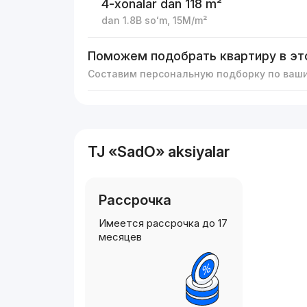
4-xonalar
dan 118 m²
dan
1.8B
soʻm
,
15M
/m²
Поможем подобрать квартиру в эт
Составим персональную подборку по ваш
TJ «SadO» aksiyalar
Рассрочка
Имеется рассрочка до 17
месяцев