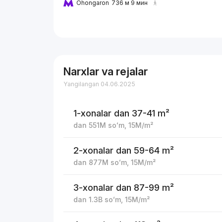
Ohongaron
736 м 9 мин
Narxlar va rejalar
Yangilangan 04.06.2025
1-xonalar
dan 37-41 m²
dan
551M
soʻm
,
15M
/m²
2-xonalar
dan 59-64 m²
dan
877M
soʻm
,
15M
/m²
3-xonalar
dan 87-99 m²
dan
1.3B
soʻm
,
15M
/m²