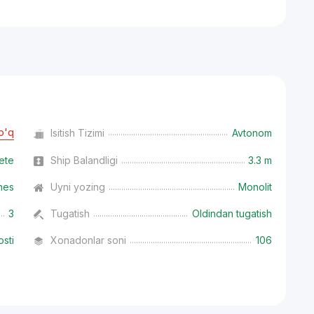
o'q
Isitish Tizimi
Avtonom
ete
Ship Balandligi
3.3 m
nes
Uyni yozing
Monolit
3
Tugatish
Oldindan tugatish
osti
Xonadonlar soni
106