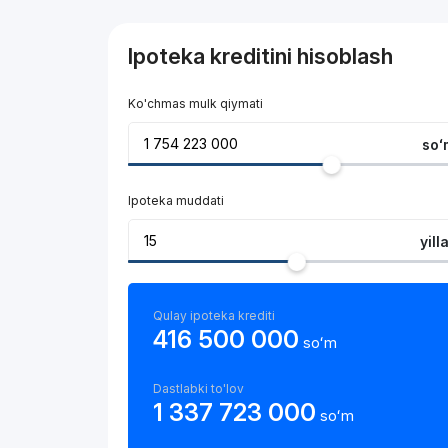
Ipoteka kreditini hisoblash
Ko'chmas mulk qiymati
soʻ
Ipoteka muddati
yill
Qulay ipoteka krediti
416 500 000
soʻm
Dastlabki to'lov
1 337 723 000
soʻm