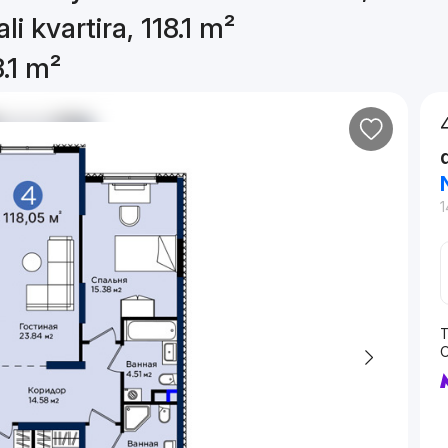
i kvartira, 118.1 m²
8.1 m²
1
T
O