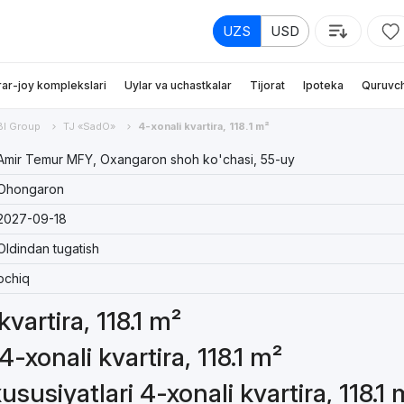
UZS
USD
rar-joy komplekslari
Uylar va uchastkalar
Tijorat
Ipoteka
Quruvch
BI Group
TJ «SadO»
4-xonali kvartira, 118.1 m²
Amir Temur MFY, Oxangaron shoh ko'chasi, 55-uy
Ohongaron
2027-09-18
Oldindan tugatish
ochiq
kvartira, 118.1 m²
-xonali kvartira, 118.1 m²
usiyatlari 4-xonali kvartira, 118.1 