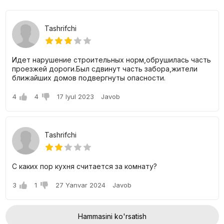
Shoshkent majmuasidagi kvartiralar narxlari
Tashrifchi
J.K. Shoshkentda 2, 3 va 4 xonali kvartiralarni boʻlib-boʻlib sotib
olish mumkin.
Идет нарушение строительных норм,обрушилась часть
проезжей дороги.Был сдвинут часть забора,жители
2 xonali kvartiralarning hajmi 54 dan 73 kvadrat metrgacha
ближайших домов подвергнуты опасности.
o'zgarib turadi. Narxlar atigi 703 300 000 so'mdan
boshlanadi.
4
4
17 Iyul 2023
Javob
3 xonali kvartiralarning maydoni 92 dan 113 kvadrat
metrgacha. m. va ularning narxi 1.197.300 soʻmdan
boshlanadi.
4 xonali kvartiralar maydoni 113 kv. m Narxlar 1.471.600
so'mdan boshlanadi.
Tashrifchi
Chegirmalar va bepul takliflar haqida ko'proq ma'lumot olish
uchun ishlab chiquvchilar bilan bog'laning.
С каких пор кухня считается за комнату?
3
1
27 Yanvar 2024
Javob
Hammasini ko'rsatish