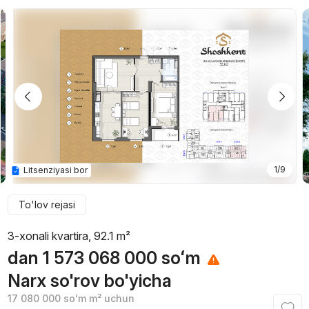
1/9
Litsenziyasi bor
To'lov rejasi
3-xonali kvartira, 92.1 m²
dan
1 573 068 000
soʻm
Narx so'rov bo'yicha
17 080 000
soʻm
m² uchun