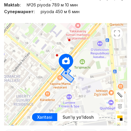
Maktab:
№26 piyoda 789 м 10 мин
Супермаркет:
piyoda 450 м 6 мин
Xaritasi
Sun'iy yo'ldosh