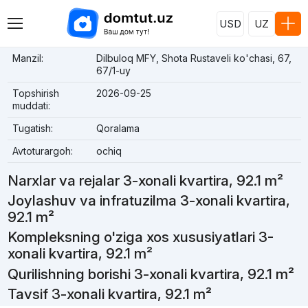
USD
UZ
Manzil:
Dilbuloq MFY, Shota Rustaveli ko'chasi, 67,
67/1-uy
Topshirish
2026-09-25
muddati:
Tugatish:
Qoralama
Avtoturargoh:
ochiq
Narxlar va rejalar 3-xonali kvartira, 92.1 m²
Joylashuv va infratuzilma 3-xonali kvartira,
92.1 m²
Kompleksning o'ziga xos xususiyatlari 3-
xonali kvartira, 92.1 m²
Qurilishning borishi 3-xonali kvartira, 92.1 m²
Tavsif 3-xonali kvartira, 92.1 m²