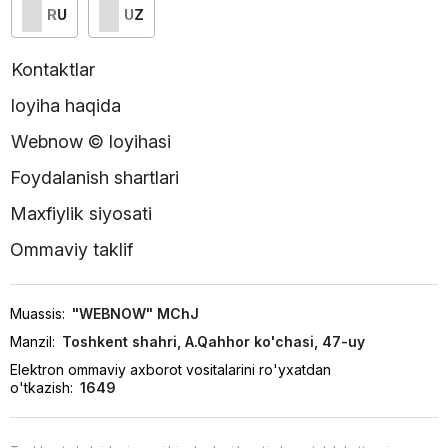
RU
UZ
Kontaktlar
loyiha haqida
Webnow © loyihasi
Foydalanish shartlari
Maxfiylik siyosati
Ommaviy taklif
Muassis:
"WEBNOW" MChJ
Manzil:
Toshkent shahri, A.Qahhor ko'chasi, 47-uy
Elektron ommaviy axborot vositalarini ro'yxatdan
o'tkazish:
1649