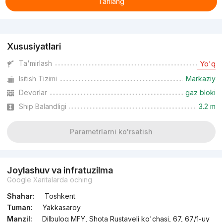
Tanlang
Reklama
Xususiyatlari
Ta'mirlash
Yo'q
Isitish Tizimi
Markaziy
Devorlar
gaz bloki
Ship Balandligi
3.2 m
Parametrlarni ko'rsatish
Joylashuv va infratuzilma
Google Xaritalarda oching
Shahar:
Toshkent
Tuman:
Yakkasaroy
Manzil:
Dilbuloq MFY, Shota Rustaveli ko'chasi, 67, 67/1-uy