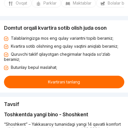
Ovqat
Parklar
Maktablar
Bolalar bo
Domtut orqali kvartira sotib olish juda oson
Talablaringizga mos eng qulay variantni topib beramiz;
Kvartira sotib olishning eng qulay vaqtini aniqlab beramiz;
Quruvchi taklif qilayotgan chegirmalar haqida so‘zlab
beramiz;
Butunlay bepul maslahat;
Kvartirani tanlang
Tavsif
Toshkentda yangi bino - Shoshkent
“Shoshkent” – Yakkasaroy tumanidagi yangi 14 qavatli komfort