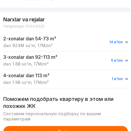
Narxlar va rejalar
Yangilangan 13.03.2025
2-xonalar
dan 54-73 m²
14 e'lon
dan
924M
soʻm
,
17M
/m²
3-xonalar
dan 92-113 m²
5 e'lon
dan
1.6B
soʻm
,
17M
/m²
4-xonalar
dan 113 m²
1 e'lon
dan
1.9B
soʻm
,
17M
/m²
Поможем подобрать квартиру в этом или
похожих ЖК
Составим персональную подборку по вашим
параметрам