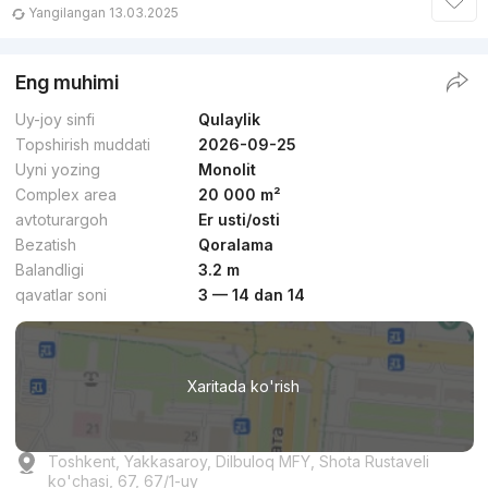
Yangilangan 13.03.2025
Eng muhimi
Uy-joy sinfi
Qulaylik
Topshirish muddati
2026-09-25
Uyni yozing
Monolit
Complex area
20 000 m²
avtoturargoh
Er usti/osti
Bezatish
Qoralama
Balandligi
3.2 m
qavatlar soni
3 — 14 dan 14
Xaritada ko'rish
Toshkent, Yakkasaroy, Dilbuloq MFY, Shota Rustaveli
ko'chasi, 67, 67/1-uy