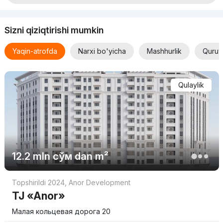
Sizni qiziqtirishi mumkin
Yaqin-atrofda
Narxi bo'yicha
Mashhurlik
Quruv
Qulaylik
12.2 mln
сўм
dan m²
Topshirildi 2024
,
Anor Development
TJ «Anor»
Малая кольцевая дорога 20