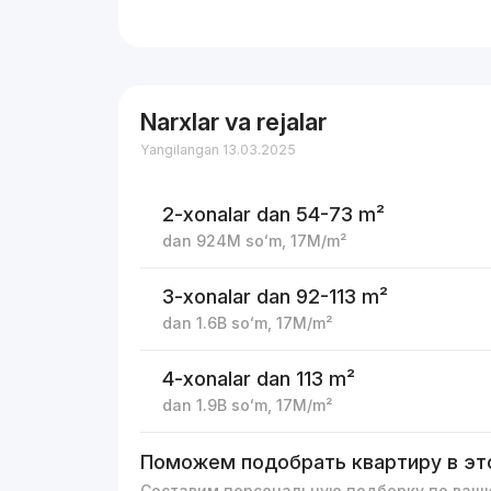
Narxlar va rejalar
Yangilangan 13.03.2025
2-xonalar
dan 54-73 m²
dan
924M
soʻm
,
17M
/m²
3-xonalar
dan 92-113 m²
dan
1.6B
soʻm
,
17M
/m²
4-xonalar
dan 113 m²
dan
1.9B
soʻm
,
17M
/m²
Поможем подобрать квартиру в эт
Составим персональную подборку по ваш