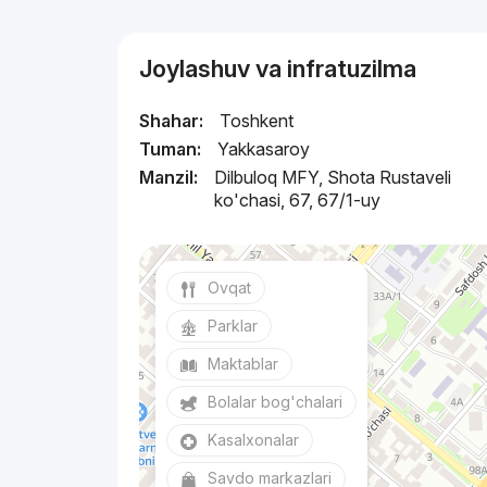
Joylashuv va infratuzilma
Shahar:
Toshkent
Tuman:
Yakkasaroy
Manzil:
Dilbuloq MFY, Shota Rustaveli
ko'chasi, 67, 67/1-uy
Ovqat
Parklar
Maktablar
Bolalar bog'chalari
Kasalxonalar
Savdo markazlari