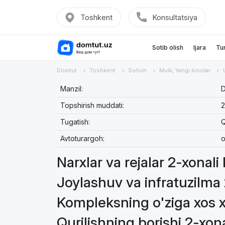
Toshkent
Konsultatsiya
Sotib olish
Ijara
Tu
Domtut
Toshkent
Sotish
Mulk, Yangi binolar
Manzil:
D
Topshirish muddati:
2
Tugatish:
Q
Avtoturargoh:
o
Narxlar va rejalar 2-xonali 
Joylashuv va infratuzilma 
Kompleksning o'ziga xos xu
Qurilishning borishi 2-xona