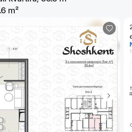
5.6 m²
1
T
R