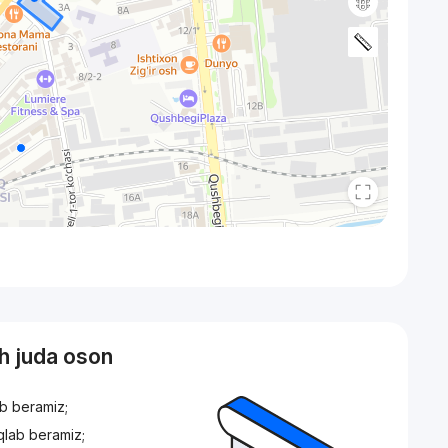
sh juda oson
ib beramiz;
iqlab beramiz;