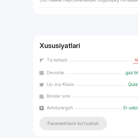
Reklama
Xususiyatlari
Ta'mirlash
Y
Devorlar
gaz bl
Uy-Joy Klassi
Qula
Binolar soni
Avtoturargoh
Er usti/
Parametrlarni ko'rsatish