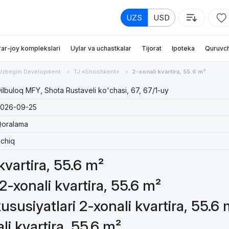
UZS
USD
rar-joy komplekslari
Uylar va uchastkalar
Tijorat
Ipoteka
Quruvch
Uzbegim Development
TJ «Shoshkent»
2-xonali kvartira, 55.6 m²
ilbuloq MFY, Shota Rustaveli ko'chasi, 67, 67/1-uy
026-09-25
oralama
chiq
kvartira, 55.6 m²
2-xonali kvartira, 55.6 m²
susiyatlari 2-xonali kvartira, 55.6 
li kvartira, 55.6 m²