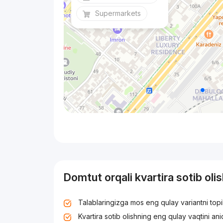
Supermarkets
Domtut orqali kvartira sotib oli
Talablaringizga mos eng qulay variantni top
Kvartira sotib olishning eng qulay vaqtini an