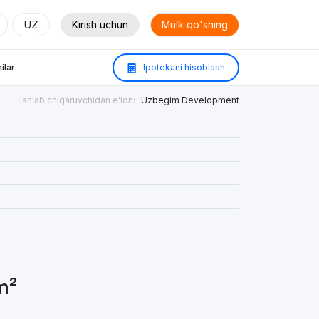
UZ
Kirish uchun
Mulk qo'shing
ilar
Ipotekani hisoblash
Ishlab chiqaruvchidan e'lon:
Uzbegim Development
m²