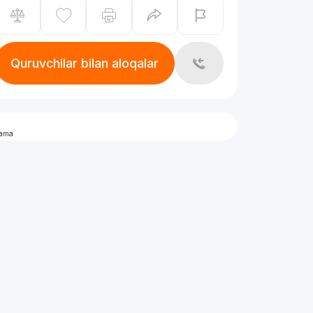
Quruvchilar bilan aloqalar
lama