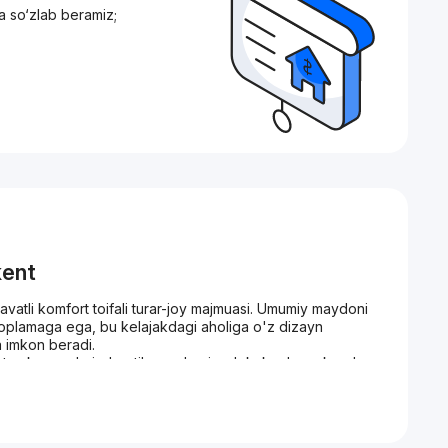
a so‘zlab beramiz;
kent
vatli komfort toifali turar-joy majmuasi. Umumiy maydoni
qoplamaga ega, bu kelajakdagi aholiga o'z dizayn
a imkon beradi.
atuv kameralari o'rnatilgan, shuningdek, kechayu kunduz
y avtoturargoh mavjud bo'lib, ular o'z mashinalarini
yorqin ranglarda yaratilgan.