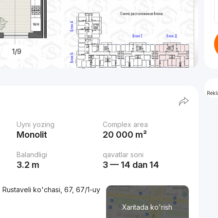
1/9
Rek
Uyni yozing
Complex area
Monolit
20 000 m²
Balandligi
qavatlar soni
3.2 m
3 — 14 dan 14
Rustaveli ko'chasi, 67, 67/1-uy
Xaritada ko'rish