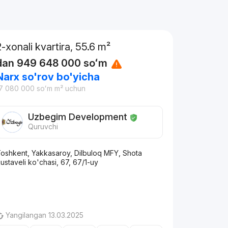
2-xonali kvartira, 55.6 m²
dan
949 648 000
soʻm
Narx so'rov bo'yicha
7 080 000
soʻm
m² uchun
Uzbegim Development
Quruvchi
oshkent, Yakkasaroy, Dilbuloq MFY, Shota
ustaveli ko'chasi, 67, 67/1-uy
Yangilangan 13.03.2025