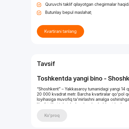
Quruvchi taklif qilayotgan chegirmalar haqid
Butunlay bepul maslahat;
Kvartirani tanlang
Tavsif
Toshkentda yangi bino - Shosh
“Shoshkent” – Yakkasaroy tumanidagi yangi 14 qa
20 000 kvadrat metr. Barcha kvartiralar qo'pol 
loyihasiga muvofiq ta'mirlashni amalga oshirishg
Xavfsizlikni ta'minlash uchun hududda videokuz
qo'riqlanadi. Bundan tashqari, aholi uchun shaxsi
qoldirishlari mumkin. Binoning zamonaviy jabhasi 
Ko'proq