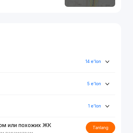
14 e'lon
5 e'lon
1 e'lon
ом или похожих ЖК
Tanlang
им параметрам