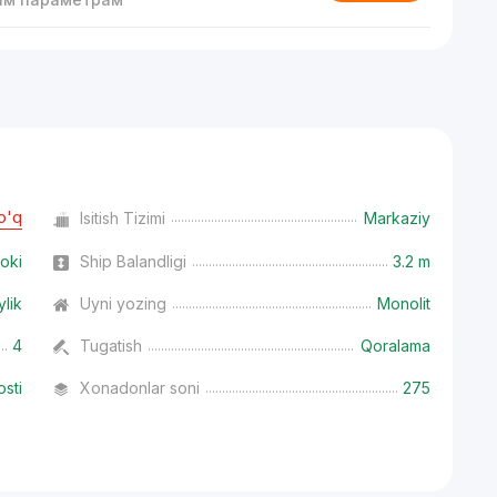
o'q
Isitish Tizimi
Markaziy
oki
Ship Balandligi
3.2 m
ylik
Uyni yozing
Monolit
4
Tugatish
Qoralama
osti
Xonadonlar soni
275