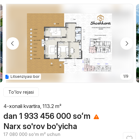
1/9
Litsenziyasi bor
To'lov rejasi
4-xonali kvartira, 113.2 m²
dan
1 933 456 000
soʻm
Narx so'rov bo'yicha
17 080 000
soʻm
m² uchun