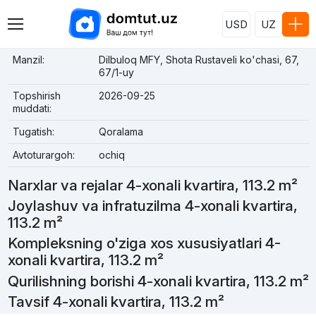
USD
UZ
Manzil:
Dilbuloq MFY, Shota Rustaveli ko'chasi, 67,
67/1-uy
Topshirish
2026-09-25
muddati:
Tugatish:
Qoralama
Avtoturargoh:
ochiq
Narxlar va rejalar 4-xonali kvartira, 113.2 m²
Joylashuv va infratuzilma 4-xonali kvartira,
113.2 m²
Kompleksning o'ziga xos xususiyatlari 4-
xonali kvartira, 113.2 m²
Qurilishning borishi 4-xonali kvartira, 113.2 m²
Tavsif 4-xonali kvartira, 113.2 m²