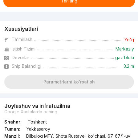
Tanlang
Reklama
Xususiyatlari
Ta'mirlash
Yo'q
Isitish Tizimi
Markaziy
Devorlar
gaz bloki
Ship Balandligi
3.2 m
Parametrlarni ko'rsatish
Joylashuv va infratuzilma
Google Xaritalarda oching
Shahar:
Toshkent
Tuman:
Yakkasaroy
Manzil:
Dilbuloq MFY, Shota Rustaveli ko'chasi, 67, 67/1-uy