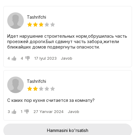
Shoshkent majmuasidagi kvartiralar narxlari
Tashrifchi
J.K. Shoshkentda 2, 3 va 4 xonali kvartiralarni boʻlib-boʻlib sotib
olish mumkin.
Идет нарушение строительных норм,обрушилась часть
проезжей дороги.Был сдвинут часть забора,жители
2 xonali kvartiralarning hajmi 54 dan 73 kvadrat metrgacha
ближайших домов подвергнуты опасности.
o'zgarib turadi. Narxlar atigi 703 300 000 so'mdan
boshlanadi.
4
4
17 Iyul 2023
Javob
3 xonali kvartiralarning maydoni 92 dan 113 kvadrat
metrgacha. m. va ularning narxi 1.197.300 soʻmdan
boshlanadi.
4 xonali kvartiralar maydoni 113 kv. m Narxlar 1.471.600
so'mdan boshlanadi.
Tashrifchi
Chegirmalar va bepul takliflar haqida ko'proq ma'lumot olish
uchun ishlab chiquvchilar bilan bog'laning.
С каких пор кухня считается за комнату?
3
1
27 Yanvar 2024
Javob
Hammasini ko'rsatish