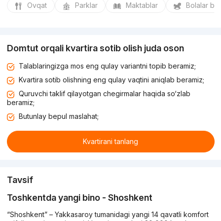
Ovqat
Parklar
Maktablar
Bolalar bo
Domtut orqali kvartira sotib olish juda oson
Talablaringizga mos eng qulay variantni topib beramiz;
Kvartira sotib olishning eng qulay vaqtini aniqlab beramiz;
Quruvchi taklif qilayotgan chegirmalar haqida so‘zlab
beramiz;
Butunlay bepul maslahat;
Kvartirani tanlang
Tavsif
Toshkentda yangi bino - Shoshkent
“Shoshkent” – Yakkasaroy tumanidagi yangi 14 qavatli komfort