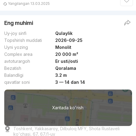
Yangilangan 13.03.2025
Eng muhimi
Uy-joy sinfi
Qulaylik
Topshirish muddati
2026-09-25
Uyni yozing
Monolit
Complex area
20 000 m²
avtoturargoh
Er usti/osti
Bezatish
Qoralama
Balandligi
3.2 m
qavatlar soni
3 — 14 dan 14
Xaritada ko'rish
Toshkent, Yakkasaroy, Dilbuloq MFY, Shota Rustaveli
ko'chasi, 67, 67/1-uy