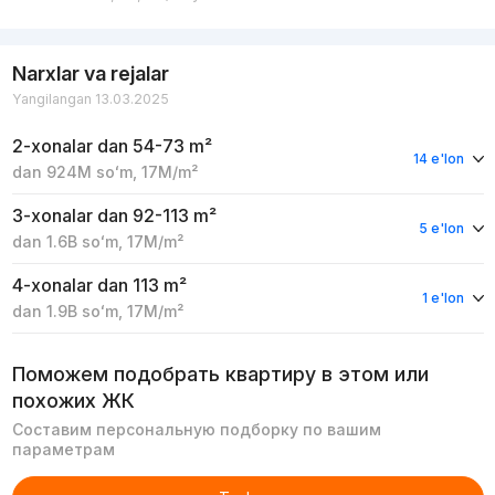
Narxlar va rejalar
Yangilangan 13.03.2025
2-xonalar
dan 54-73 m²
14 e'lon
dan
924M
soʻm
,
17M
/m²
3-xonalar
dan 92-113 m²
5 e'lon
dan
1.6B
soʻm
,
17M
/m²
4-xonalar
dan 113 m²
1 e'lon
dan
1.9B
soʻm
,
17M
/m²
Поможем подобрать квартиру в этом или
похожих ЖК
Составим персональную подборку по вашим
параметрам