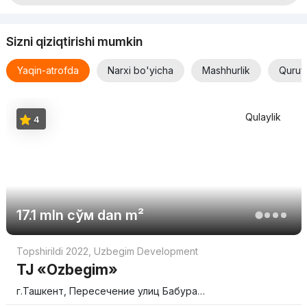
Sizni qiziqtirishi mumkin
Yaqin-atrofda
Narxi bo'yicha
Mashhurlik
Quruv
Qulaylik
4
17.1 mln
сўм
dan m²
Topshirildi 2022
,
Uzbegim Development
TJ «Ozbegim»
г.Ташкент, Пересечение улиц Бабура…