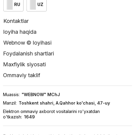
RU
UZ
Kontaktlar
loyiha haqida
Webnow © loyihasi
Foydalanish shartlari
Maxfiylik siyosati
Ommaviy taklif
Muassis:
"WEBNOW" MChJ
Manzil:
Toshkent shahri, A.Qahhor ko'chasi, 47-uy
Elektron ommaviy axborot vositalarini ro'yxatdan
o'tkazish:
1649