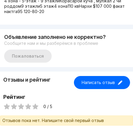
4 хона - 5-этаж - 9 этажлиКорасарой куча , мулжал 2 чи
роддом9 этажли5 этаж4 хона110 квНархи $107 000 факат
нактга95 120-80-20
Объявление заполнено не корректно?
Сообщите нам и мы разберёмся в проблеме
Пожаловаться
Отзывы и рейтинг
Написать отзыв
Рейтинг
0 / 5
Отзывов пока нет. Напишите свой первый отзыв