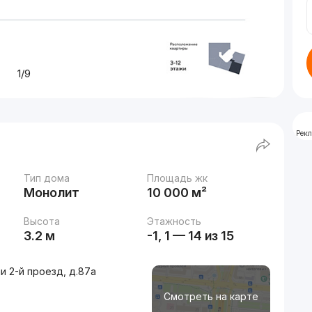
1/9
Рек
Тип дома
Площадь жк
Монолит
10 000 м²
Высота
Этажность
3.2 м
-1, 1 — 14 из 15
и 2-й проезд, д.87a
Смотреть на карте