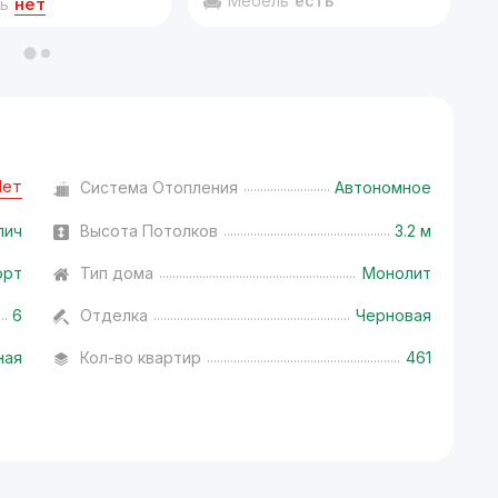
Мебель
есть
нет
ь
Нет
Система Отопления
Автономное
пич
Высота Потолков
3.2 м
орт
Тип дома
Монолит
6
Отделка
Черновая
ная
Кол-во квартир
461