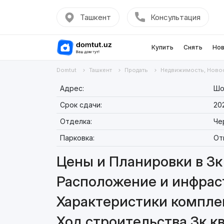
Ташкент
Консультация
Купить
Снять
Нов
Domtut
Ташкент
Продать
Недвижимость, Ново
Адрес:
Шо
Срок сдачи:
20
Отделка:
Че
Парковка:
От
Цены и Планировки в 3к 
Расположение и инфрастр
Характеристики комплекс
Ход строительства 3к кв