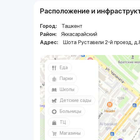
Расположение и инфраструк
Город:
Ташкент
Район:
Яккасарайский
Адрес:
Шота Руставели 2-й проезд, д.
Еда
Парки
Школы
Детские сады
Больницы
ТЦ
Магазины