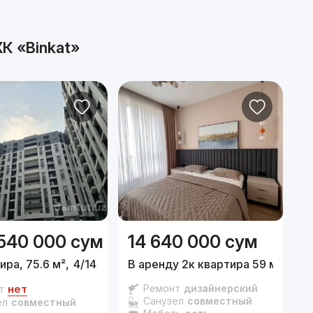
К «Binkat»
 540 000
сум
14 640 000
сум
ира, 75.6 м²,
4/14 эт.
В аренду 2к квартира 59 м²,
11/1
3
нет
Ремонт
дизайнерский
т
Санузел
совместный
ел
совместный