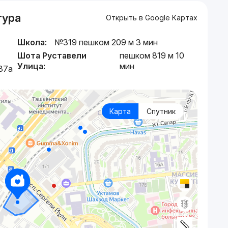
тура
Открыть в Google Картах
Школа:
№319 пешком 209 м 3 мин
Шота Руставели
пешком 819 м 10
Улица:
мин
87a
Карта
Спутник