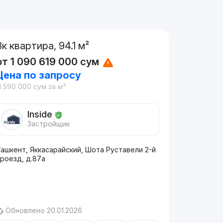
3к квартира, 94.1 м²
от
1 090 619 000
сум
Цена по запросу
1 590 000
сум
за м²
Inside
Застройщик
ашкент, Яккасарайский, Шота Руставели 2-й
роезд, д.87a
Обновлено 20.01.2026