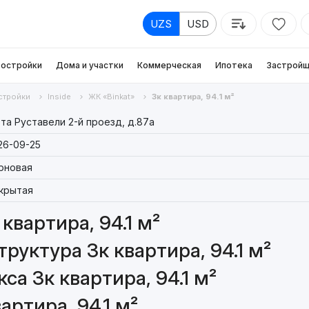
UZS
USD
остройки
Дома и участки
Коммерческая
Ипотека
Застройщ
стройки
Inside
ЖК «Binkat»
3к квартира, 94.1 м²
та Руставели 2-й проезд, д.87a
26-09-25
рновая
крытая
квартира, 94.1 м²
уктура 3к квартира, 94.1 м²
а 3к квартира, 94.1 м²
артира, 94.1 м²