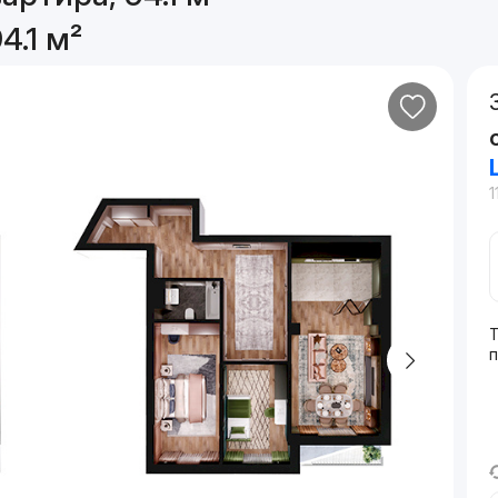
4.1 м²
1
Т
п