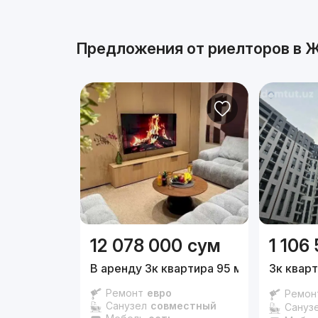
Предложения от риелторов в
Ж
12 078 000
сум
1 106
В аренду 3к квартира 95 м²,
3/14 эт.
3к кварт
Ремонт
евро
Ремон
Санузел
совместный
Сануз