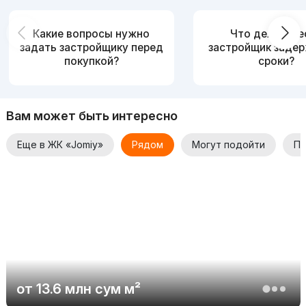
Какие вопросы нужно
Что делать, е
задать застройщику перед
застройщик заде
покупкой?
сроки?
Вам может быть интересно
Еще в ЖК «Jomiy»
Рядом
Могут подойти
По
от
13.6 млн
сум
м²