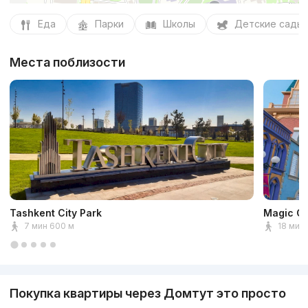
Еда
Парки
Школы
Детские сады
Места поблизости
Tashkent City Park
Magic Ci
7 мин 600 м
18 мин 
Покупка квартиры через Домтут это просто