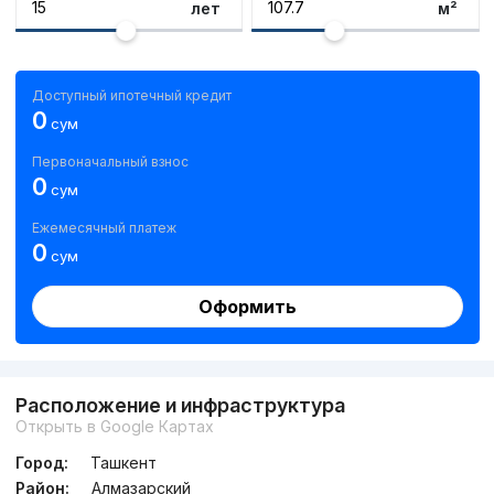
лет
м²
Доступный ипотечный кредит
0
сум
Первоначальный взнос
0
сум
Ежемесячный платеж
0
сум
Оформить
Расположение и инфраструктура
Открыть в Google Картах
Город:
Ташкент
Район:
Алмазарский