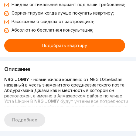
Найдём оптимальный вариант под ваши требования;
Сориентируем когда лучше покупать квартиру;
Расскажем о скидках от застройщика;
Абсолютно бесплатная консультация;
Подобрать квартиру
Описание
NRG JOMIY
- новый жилой комплекс от NRG Uzbekistan
названый в честь знаменитого среднеазиатского поэта
Абдурахмана Джами как и местность в которой он
расположен, а именно в Алмазарском районе по улице
Уста Ширин В
NRG JOMIY
будут учтены все потребности
сегодняшнего потребителя современной недвижимости.
Новые тенденции урбанистики и использование
передовых строительных технологий
- основной
Подробнее
принцип на который полагается застройщик при освоении
данной территории. Жилой комплекс обладает
продуманными планировками
и
всеми удобствами
в