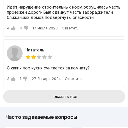
Идет нарушение строительных норм,обрушилась часть
Цены на квартиры в комплексе Shoshkent
проезжей дороги.Был сдвинут часть забора,жители
ближайших домов подвергнуты опасности.
Ж.К. Shoshkent предоставляет 1, 2, и 4-комнатные
квартиры, которые можно приобрести в рассрочку на 15
4
4
17 Июля 2023
Ответить
месяцев.
Размер 2-комнатных квартир варьируется от 54 до 73
квадратных метров.
Читатель
3-комнатные квартиры имеют площадь от 92 до 113 кв.
м.
4-комнатные квартиры по площади 113 кв. м.
С каких пор кухня считается за комнату?
Для получения более подробной информации о скидках и
свободных предложениях просьба обращаться к
3
1
27 Января 2024
Ответить
застройщикам.
Показать все
Часто задаваемые вопросы