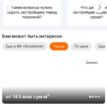
Какие вопросы нужно
Что делать, е
задать застройщику перед
застройщик заде
покупкой?
сроки?
Вам может быть интересно
Еще в ЖК «Shoshkent»
Рядом
По цене
Еще 
Бизнес
от
14.5 млн
сум
м²