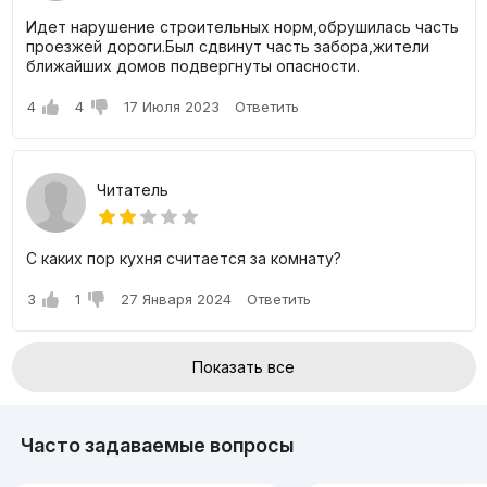
Идет нарушение строительных норм,обрушилась часть
Цены на квартиры в комплексе Shoshkent
проезжей дороги.Был сдвинут часть забора,жители
ближайших домов подвергнуты опасности.
Ж.К. Shoshkent предоставляет 1, 2, и 4-комнатные
квартиры, которые можно приобрести в рассрочку на 15
4
4
17 Июля 2023
Ответить
месяцев.
Размер 2-комнатных квартир варьируется от 54 до 73
квадратных метров.
Читатель
3-комнатные квартиры имеют площадь от 92 до 113 кв.
м.
4-комнатные квартиры по площади 113 кв. м.
С каких пор кухня считается за комнату?
Для получения более подробной информации о скидках и
свободных предложениях просьба обращаться к
3
1
27 Января 2024
Ответить
застройщикам.
Показать все
Часто задаваемые вопросы