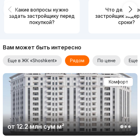
Какие вопросы нужно
Что делать, е
задать застройщику перед
застройщик заде
покупкой?
сроки?
Вам может быть интересно
Еще в ЖК «Shoshkent»
Рядом
По цене
Еще 
Комфорт
от
12.2 млн
сум
м²