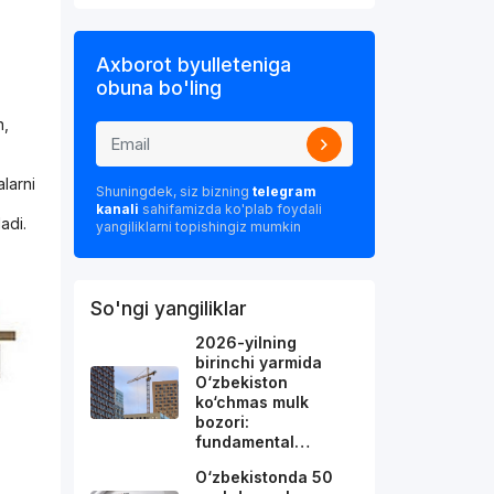
Axborot byulleteniga
obuna bo'ling
n,
alarni
Shuningdek, siz bizning
telegram
kanali
sahifamizda ko'plab foydali
adi.
yangiliklarni topishingiz mumkin
So'ngi yangiliklar
2026-yilning
birinchi yarmida
O‘zbekiston
ko‘chmas mulk
bozori:
fundamental…
O‘zbekistonda 50