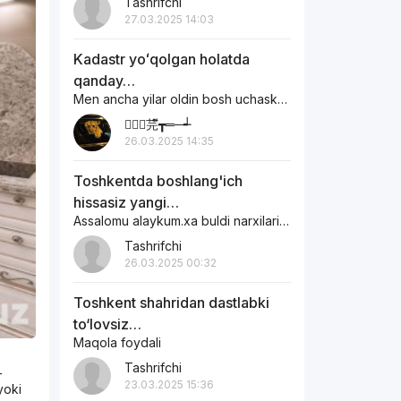
Tashrifchi
27.03.2025 14:03
Kadastr yoʻqolgan holatda
qanday…
Men ancha yilar oldin bosh uchaska sotib olgandim ichaskani egasi otoxon edi…
︻┳ั芫ี┳═─┵
26.03.2025 14:35
Toshkentda boshlang'ich
hissasiz yangi…
Assalomu alaykum.xa buldi narxilari qanaqa
Tashrifchi
26.03.2025 00:32
Toshkent shahridan dastlabki
to‘lovsiz…
Maqola foydali
Tashrifchi
-
23.03.2025 15:36
yoki