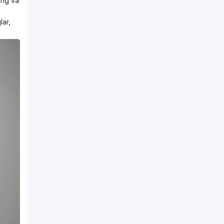
lang va
lar,