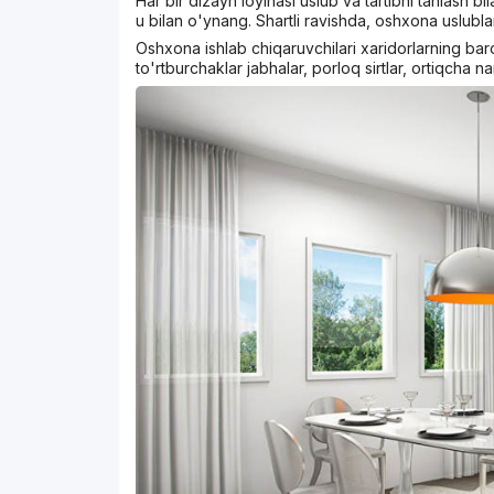
Har bir dizayn loyihasi uslub va tartibni tanlash b
u bilan o'ynang. Shartli ravishda, oshxona uslubla
Oshxona ishlab chiqaruvchilari xaridorlarning bar
to'rtburchaklar jabhalar, porloq sirtlar, ortiqcha nar