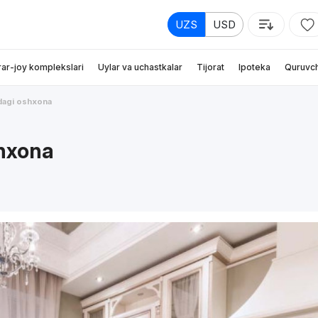
UZS
USD
rar-joy komplekslari
Uylar va uchastkalar
Tijorat
Ipoteka
Quruvch
dagi oshxona
hxona