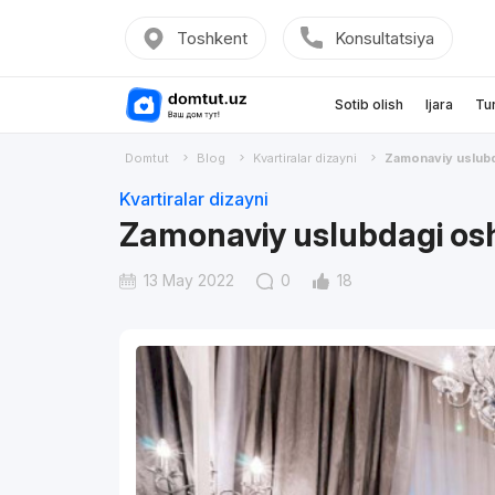
Toshkent
Konsultatsiya
Sotib olish
Ijara
Tu
Domtut
Blog
Kvartiralar dizayni
Zamonaviy uslub
Kvartiralar dizayni
Zamonaviy uslubdagi os
13 May 2022
0
18