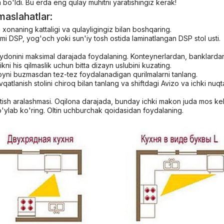
bo'ldi. Bu erda eng qulay muhitni yaratishingiz kerak!
maslahatlar:
 xonaning kattaligi va qulayligingiz bilan boshqaring.
ismi DSP, yog'och yoki sun'iy tosh ostida laminatlangan DSP stol usti.
ydonini maksimal darajada foydalaning. Konteynerlardan, banklarda
ikni his qilmaslik uchun bitta dizayn uslubini kuzating.
joyni buzmasdan tez-tez foydalanadigan qurilmalarni tanlang.
ovqatlanish stolini chiroq bilan tanlang va shiftdagi Avizo va ichki nuqt
atish aralashmasi. Oqilona darajada, bunday ichki makon juda mos kel
'ylab ko'ring. Oltin uchburchak qoidasidan foydalaning.