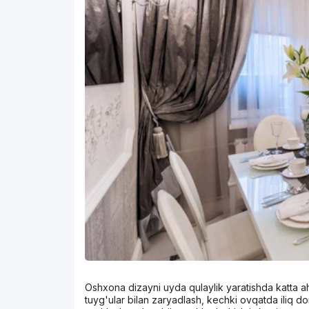
Oshxona dizayni uyda qulaylik yaratishda katta aha
tuyg'ular bilan zaryadlash, kechki ovqatda iliq do