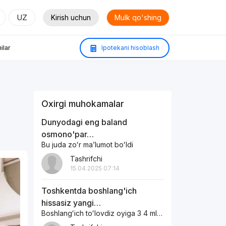
UZ
Kirish uchun
Mulk qo'shing
ilar
Ipotekani hisoblash
Oxirgi muhokamalar
Dunyodagi eng baland
osmono'par…
Bu juda zoʻr maʼlumot boʻldi
Tashrifchi
15.04.2025 07:14
Toshkentda boshlang'ich
hissasiz yangi…
Boshlangʻich toʻlovdiz oyiga 3 4 mln boʻlib toʻlaydigan xonadonlar bormi