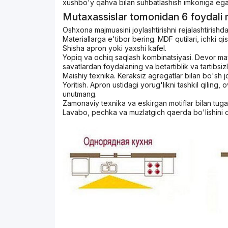
xushbo'y qahva bilan suhbatlashish imkoniga ega 
Mutaxassislar tomonidan 6 foydali 
Oshxona majmuasini joylashtirishni rejalashtirishda
Materiallarga e'tibor bering. MDF qutilari, ichki q
Shisha apron yoki yaxshi kafel.
Yopiq va ochiq saqlash kombinatsiyasi. Devor ma
savatlardan foydalaning va betartiblik va tartibsizl
Maishiy texnika. Keraksiz agregatlar bilan bo'sh 
Yoritish. Apron ustidagi yorug'likni tashkil qiling, 
unutmang.
Zamonaviy texnika va eskirgan motiflar bilan tug
Lavabo, pechka va muzlatgich qaerda bo'lishini o