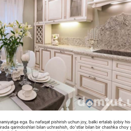
miyatga ega. Bu nafaqat pishirish uchun joy, balki ertalab ijobiy his
irada qarindoshlari bilan uchrashish, do'stlar bilan bir chashka choy 