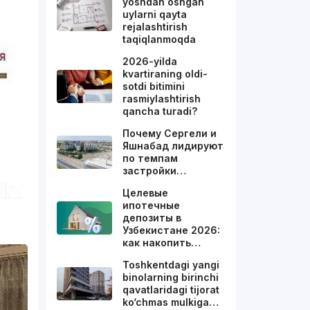
yoshdan oshgan
uylarni qayta
rejalashtirish
taqiqlanmoqda
2026-yilda
kvartiraning oldi-
sotdi bitimini
rasmiylashtirish
qancha turadi?
Почему Сергели и
Яшнабад лидируют
по темпам
застройки…
Целевые
ипотечные
депозиты в
Узбекистане 2026:
как накопить…
Toshkentdagi yangi
binolarning birinchi
qavatlaridagi tijorat
ko‘chmas mulkiga…