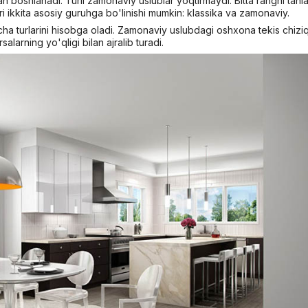
ilan boshlanadi. Turli zamonaviy uslublar yoqtirmaydi. Bitta rangni tan
ri ikkita asosiy guruhga bo'linishi mumkin: klassika va zamonaviy.
cha turlarini hisobga oladi. Zamonaviy uslubdagi oshxona tekis chiziq
salarning yo'qligi bilan ajralib turadi.