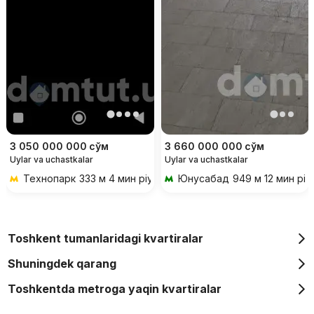
3 050 000 000
сўм
3 660 000 000
сўм
Uylar va uchastkalar
Uylar va uchastkalar
Технопарк
333 м 4 мин piyoda
Юнусабад
949 м 12 мин piy
Toshkent tumanlaridagi kvartiralar
Shuningdek qarang
Toshkentda metroga yaqin kvartiralar