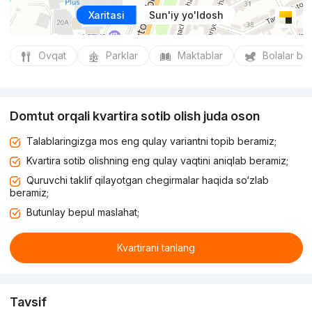
Xaritasi
Sun'iy yo'ldosh
Ovqat
Parklar
Maktablar
Bolalar bo
Domtut orqali kvartira sotib olish juda oson
Talablaringizga mos eng qulay variantni topib beramiz;
Kvartira sotib olishning eng qulay vaqtini aniqlab beramiz;
Quruvchi taklif qilayotgan chegirmalar haqida so‘zlab
beramiz;
Butunlay bepul maslahat;
Kvartirani tanlang
Tavsif