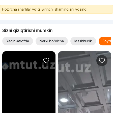
Hozircha sharhlar yo'q. Birinchi sharhingizni yozing
Sizni qiziqtirishi mumkin
Yaqin-atrofda
Narxi bo'yicha
Mashhurlik
Foyda