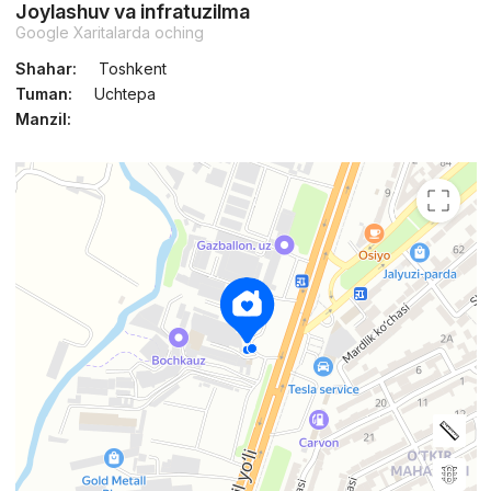
Joylashuv va infratuzilma
Google Xaritalarda oching
Shahar:
Toshkent
Tuman:
Uchtepa
Manzil: