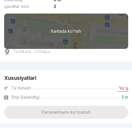
qavatlar soni
2
Xaritada ko'rish
Toshkent, Uchtepa,
Reklama
Xususiyatlari
Ta'mirlash
Yo'q
Ship Balandligi
3 m
Parametrlarni ko'rsatish