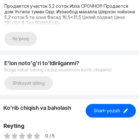
Продается участок 5.2 соток Изза СРОЧНО!!! Продается
дом Учтепа туман Орр: Иззаобод махалла Шерхон чойхона
5,2 соток 5 та хона Фасад 16,5×31,5 Целий подвал Цена
310.000 $ Тел 909858245
Ko'proq
E'lon noto'g'ri to'ldirilganmi?
Bizga xabar bering va biz muammoni ko‘rib chiqamiz
Shikoyat qiling
Ko'rib chiqish va baholash
Sharh yozish
Reyting
0 / 5