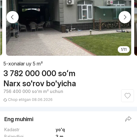
1/11
5-xonalar uy 5 m²
3 782 000 000
soʻm
Narx so'rov bo'yicha
756 400 000
soʻm
m² uchun
Chop etilgan 08.06.2026
Eng muhimi
Kadastr
yo'q
Balandligi
3 m