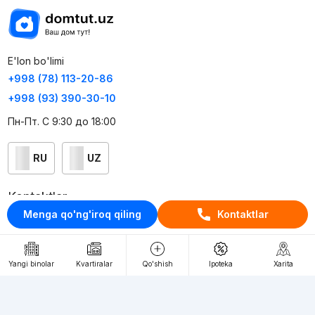
E'lon bo'limi
+998 (78) 113-20-86
+998 (93) 390-30-10
Пн-Пт. С 9:30 до 18:00
RU
UZ
Kontaktlar
Menga qo'ng'iroq qiling
Kontaktlar
loyiha haqida
Webnow © loyihasi
Yangi binolar
Kvartiralar
Qo'shish
Ipoteka
Xarita
Foydalanish shartlari
Maxfiylik siyosati