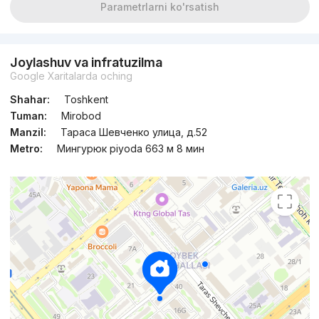
Parametrlarni ko'rsatish
Joylashuv va infratuzilma
Google Xaritalarda oching
Shahar:
Toshkent
Tuman:
Mirobod
Manzil:
Тараса Шевченко улица, д.52
Metro:
Мингурюк piyoda 663 м 8 мин