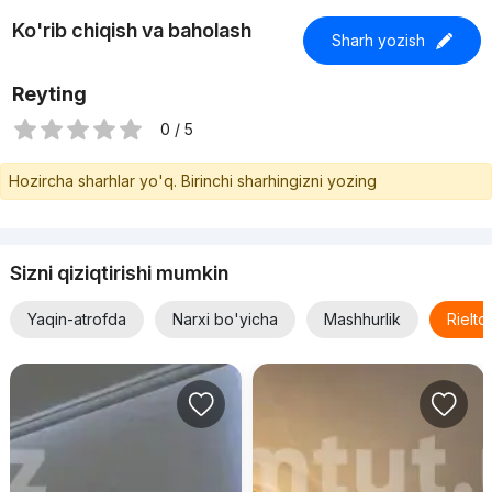
Ko'rib chiqish va baholash
Sharh yozish
Reyting
0 / 5
Hozircha sharhlar yo'q. Birinchi sharhingizni yozing
Sizni qiziqtirishi mumkin
Yaqin-atrofda
Narxi bo'yicha
Mashhurlik
Rielt