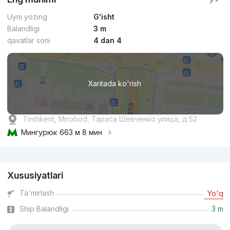
Uyni yozing
G'isht
Balandligi
3 m
qavatlar soni
4 dan 4
Xaritada ko'rish
Toshkent, Mirobod, Тараса Шевченко улица, д.52
Мингурюк
663 м 8 мин
Reklama
Xususiyatlari
Ta'mirlash
Yo'q
Ship Balandligi
3 m