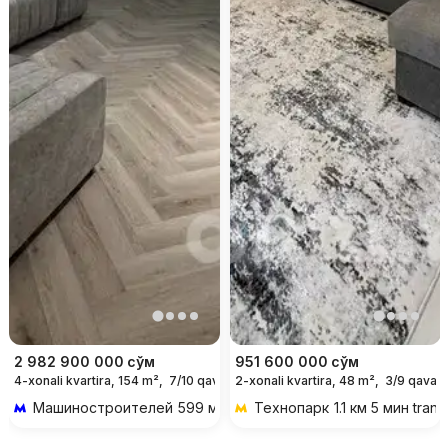
2 982 900 000
сўм
951 600 000
сўм
4-xonali kvartira, 154 m²,
7/10 qavat
2-xonali kvartira, 48 m²,
3/9 qavat
Машиностроителей
599 м 7 мин piyoda
Технопарк
1.1 км 5 мин tran