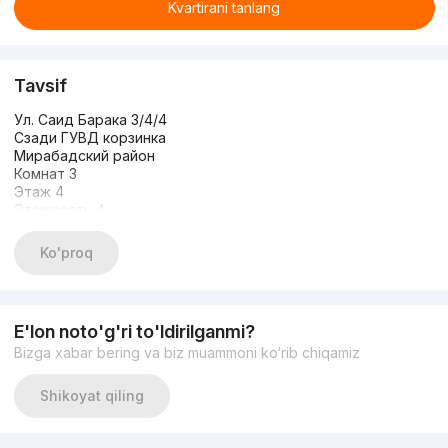
Kvartirani tanlang
Tavsif
Ул. Саид Барака 3/4/4
Сзади ГУВД корзинка
Мирабадский район
Комнат 3
Этаж 4
Этажность 4
Площадь: панель 70м2
Состояние с ремонтом
Ko'proq
ЦЕНА: 105.000 у.е СРОЧНО
+998935700395
E'lon noto'g'ri to'ldirilganmi?
Bizga xabar bering va biz muammoni ko‘rib chiqamiz
Shikoyat qiling