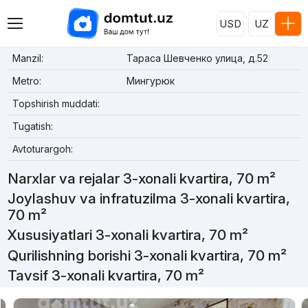
USD
UZ
Manzil:
Тараса Шевченко улица, д.52
Metro:
Мингурюк
Topshirish muddati:
Tugatish:
Avtoturargoh:
Narxlar va rejalar 3-xonali kvartira, 70 m²
Joylashuv va infratuzilma 3-xonali kvartira,
70 m²
Xususiyatlari 3-xonali kvartira, 70 m²
Qurilishning borishi 3-xonali kvartira, 70 m²
Tavsif 3-xonali kvartira, 70 m²