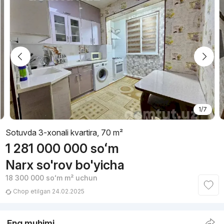
1/7
Sotuvda 3-xonali kvartira, 70 m²
1 281 000 000
soʻm
Narx so'rov bo'yicha
18 300 000
soʻm
m² uchun
Chop etilgan 24.02.2025
Eng muhimi