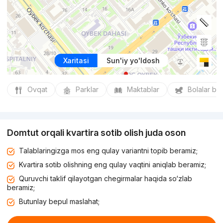
Xaritasi
Sun'iy yo'ldosh
Ovqat
Parklar
Maktablar
Bolalar bo
Domtut orqali kvartira sotib olish juda oson
Talablaringizga mos eng qulay variantni topib beramiz;
Kvartira sotib olishning eng qulay vaqtini aniqlab beramiz;
Quruvchi taklif qilayotgan chegirmalar haqida so‘zlab
beramiz;
Butunlay bepul maslahat;