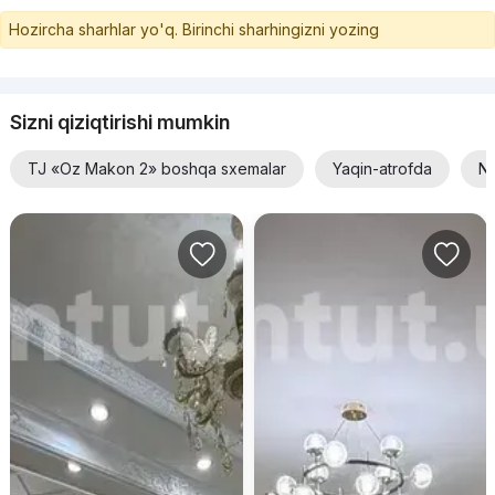
Hozircha sharhlar yo'q. Birinchi sharhingizni yozing
Sizni qiziqtirishi mumkin
TJ «Oz Makon 2» boshqa sxemalar
Yaqin-atrofda
Na