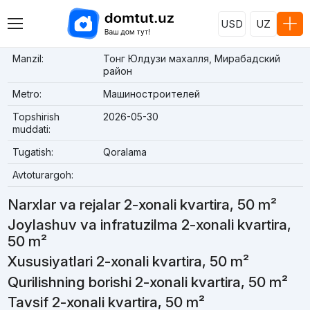
USD
UZ
Manzil:
Тонг Юлдузи махалля, Мирабадский
район
Metro:
Машиностроителей
Topshirish
2026-05-30
muddati:
Tugatish:
Qoralama
Avtoturargoh:
Narxlar va rejalar 2-xonali kvartira, 50 m²
Joylashuv va infratuzilma 2-xonali kvartira,
50 m²
Xususiyatlari 2-xonali kvartira, 50 m²
Qurilishning borishi 2-xonali kvartira, 50 m²
Tavsif 2-xonali kvartira, 50 m²