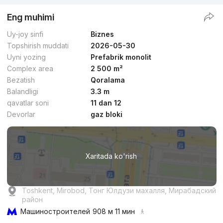
Eng muhimi
Uy-joy sinfi
Biznes
Topshirish muddati
2026-05-30
Uyni yozing
Prefabrik monolit
Complex area
2 500 m²
Bezatish
Qoralama
Balandligi
3.3 m
qavatlar soni
11 dan 12
Devorlar
gaz bloki
Xaritada ko'rish
Toshkent, Mirobod, Тонг Юлдузи махалля, Мирабадский
район
Машиностроителей
908 м 11 мин