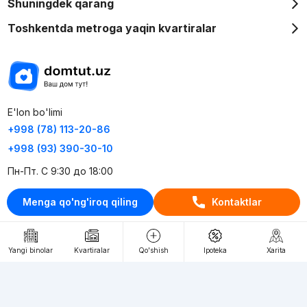
Shuningdek qarang
Toshkentda metroga yaqin kvartiralar
E'lon bo'limi
+998 (78) 113-20-86
+998 (93) 390-30-10
Пн-Пт. С 9:30 до 18:00
Menga qo'ng'iroq qiling
Kontaktlar
RU
UZ
Kontaktlar
Yangi binolar
Kvartiralar
Qo'shish
Ipoteka
Xarita
loyiha haqida
Webnow © loyihasi