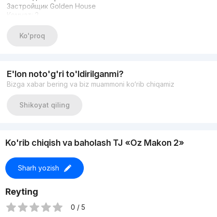
Застройщик Golden House
Комнат: 2
Этаж: 11
Этажность: 14
Ko'proq
Площадь: 50,44м2
Состояние: Предчистовая отделка
Раздельная планировка
Кадастр есть
E'lon noto'g'ri to'ldirilganmi?
Закрытый двор
Bizga xabar bering va biz muammoni ko‘rib chiqamiz
Охраняемый двор
Подземный Паркинг
Цена: 80.000 у.е / окончательно
Shikoyat qiling
+998909859959 Николай
Ko'rib chiqish va baholash TJ «Oz Makon 2»
Sharh yozish
Reyting
0 / 5