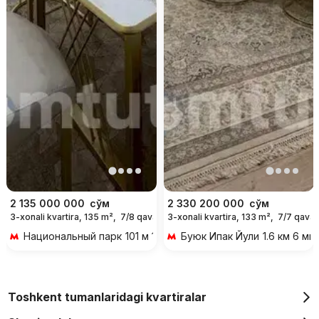
2 135 000 000
сўм
2 330 200 000
сўм
3-xonali kvartira, 135 m²,
7/8 qavat
3-xonali kvartira, 133 m²,
7/7 qavat
Национальный парк
101 м 1 мин piyoda
Буюк Ипак Йули
1.6 км 6 ми
Toshkent tumanlaridagi kvartiralar