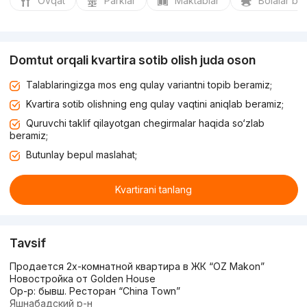
Ovqat
Parklar
Maktablar
Bolalar bo
Domtut orqali kvartira sotib olish juda oson
Talablaringizga mos eng qulay variantni topib beramiz;
Kvartira sotib olishning eng qulay vaqtini aniqlab beramiz;
Quruvchi taklif qilayotgan chegirmalar haqida so‘zlab
beramiz;
Butunlay bepul maslahat;
Kvartirani tanlang
Tavsif
Продается 2х-комнатной квартира в ЖК “OZ Makon”
Новостройка от Golden House
Ор-р: бывш. Ресторан “China Town”
Яшнабадский р-н