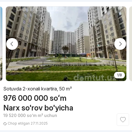
1/8
Sotuvda 2-xonali kvartira, 50 m²
976 000 000
soʻm
Narx so'rov bo'yicha
19 520 000
soʻm
m² uchun
Chop etilgan 27.11.2025