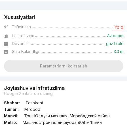
Reklama
Xususiyatlari
Ta'mirlash
Yo'q
Isitish Tizimi
Avtonom
Devorlar
gaz bloki
Ship Balandligi
3.3 m
Parametrlarni ko'rsatish
Joylashuv va infratuzilma
Google Xaritalarda oching
Shahar:
Toshkent
Tuman:
Mirobod
Manzil:
Тонг Юлдузи махалля, Мирабадский район
Metro:
Машиностроителей piyoda 908 м 11 мин