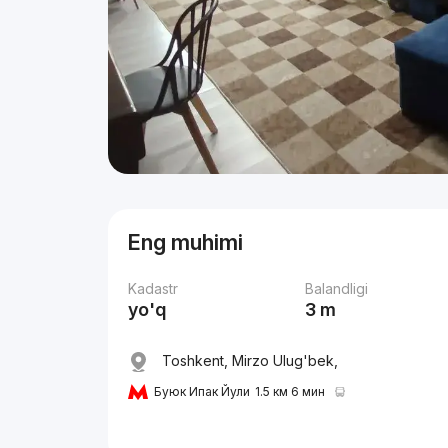
Eng muhimi
Kadastr
Balandligi
yo'q
3 m
Toshkent, Mirzo Ulug'bek,
Буюк Ипак Йули
1.5 км 6 мин