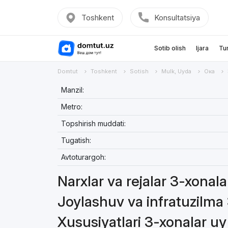
Toshkent
Konsultatsiya
Sotib olish
Ijara
Tu
Domtut
Toshkent
Sotish
Mulk, Uyda
Ока
Manzil:
Metro:
Topshirish muddati:
Tugatish:
Avtoturargoh:
Narxlar va rejalar 3-xonal
Joylashuv va infratuzilma
Xususiyatlari 3-xonalar u