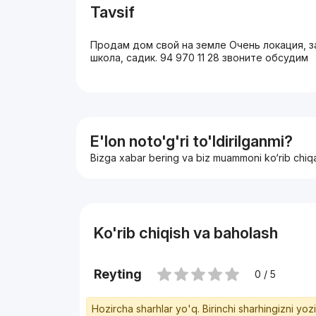
Tavsif
Продам дом свой на земле Очень локация, з
школа, садик. 94 970 11 28 звоните обсудим
E'lon noto'g'ri to'ldirilganmi?
Bizga xabar bering va biz muammoni ko‘rib chiq
Ko'rib chiqish va baholash
Reyting
0 / 5
Hozircha sharhlar yo'q. Birinchi sharhingizni yoz