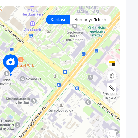
Xaritasi
Sun'iy yo'ldosh