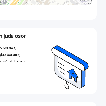
sh juda oson
ib beramiz;
iqlab beramiz;
a so‘zlab beramiz;