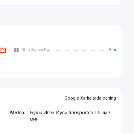
o'q
Ship Balandligi
3 m
Google Xaritalarda oching
Metro:
Буюк Ипак Йули transportda 1.5 км 6
мин