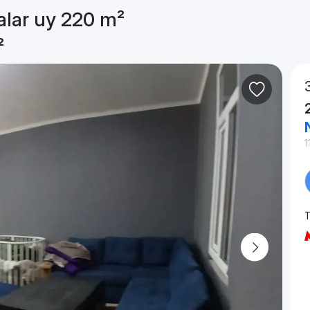
alar uy 220 m²
²
1
T