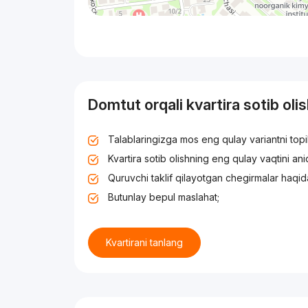
Domtut orqali kvartira sotib oli
Talablaringizga mos eng qulay variantni top
Kvartira sotib olishning eng qulay vaqtini an
Quruvchi taklif qilayotgan chegirmalar haqid
Butunlay bepul maslahat;
Kvartirani tanlang