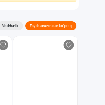
Mashhurlik
Foydalanuvchidan ko'proq