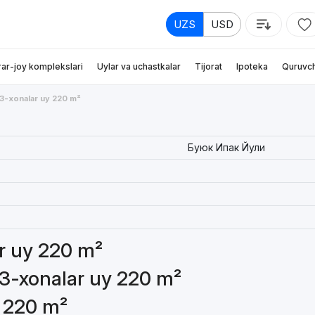
UZS
USD
rar-joy komplekslari
Uylar va uchastkalar
Tijorat
Ipoteka
Quruvch
3-xonalar uy 220 m²
Буюк Ипак Йули
ar uy 220 m²
 3-xonalar uy 220 m²
y 220 m²