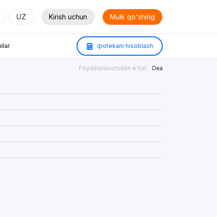
UZ
Kirish uchun
Mulk qo'shing
ilar
Ipotekani hisoblash
Foydalanuvchidan e'lon:
Ока