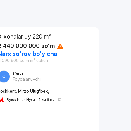
3-xonalar uy 220 m²
2 440 000 000
soʻm
Narx so'rov bo'yicha
1 090 909
soʻm
m² uchun
Ока
О
Foydalanuvchi
oshkent, Mirzo Ulug'bek,
Буюк Ипак Йули
1.5 км 6 мин