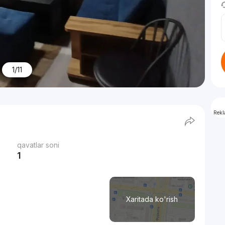
1/11
Rek
qavatlar soni
1
Xaritada ko'rish