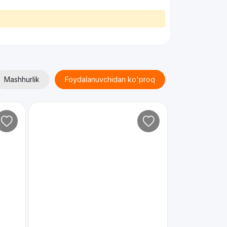
Mashhurlik
Foydalanuvchidan ko'proq