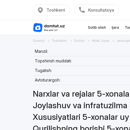
Toshkent
Konsultatsiya
Sotib olish
Ijara
Tu
Domtut
Toshkent
Sotish
Mulk, Uyda
Jaxongi
Manzil:
Topshirish muddati:
Tugatish:
Avtoturargoh:
Narxlar va rejalar 5-xonal
Joylashuv va infratuzilma
Xususiyatlari 5-xonalar u
Qurilishning borishi 5-xon