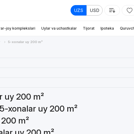
UZS
USD
rar-joy komplekslari
Uylar va uchastkalar
Tijorat
Ipoteka
Quruvch
r
5-xonalar uy 200 m²
ar uy 200 m²
 5-xonalar uy 200 m²
y 200 m²
alar uy 200 m²