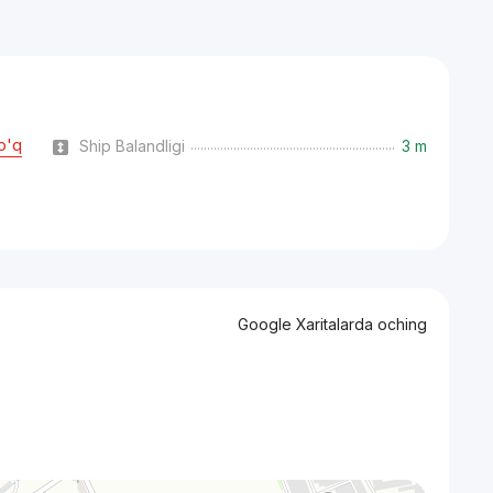
o'q
Ship Balandligi
3 m
Google Xaritalarda oching