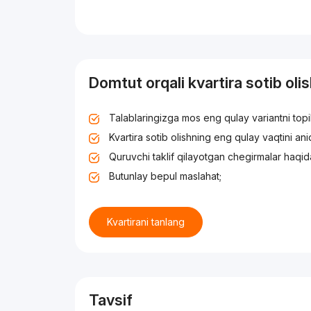
Domtut orqali kvartira sotib oli
Talablaringizga mos eng qulay variantni top
Kvartira sotib olishning eng qulay vaqtini an
Quruvchi taklif qilayotgan chegirmalar haqid
Butunlay bepul maslahat;
Kvartirani tanlang
Tavsif