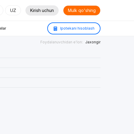
UZ
Kirish uchun
Mulk qo'shing
ilar
Ipotekani hisoblash
Foydalanuvchidan e'lon:
Jaxongir