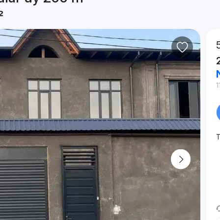
²
1
T