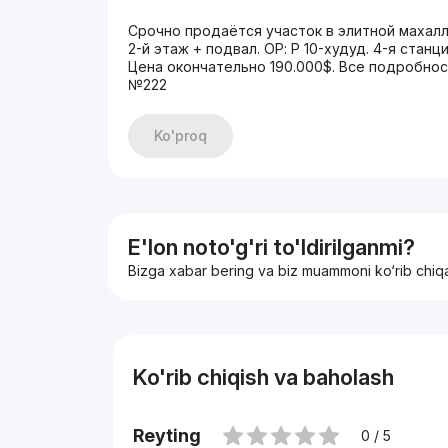
Срочно продаётся участок в элитной махалле
2-й этаж + подвал. ОР: Р 10-худуд. 4-я стан
Цена окончательно 190.000$. Все подробно
№222
Ko'proq
E'lon noto'g'ri to'ldirilganmi?
Bizga xabar bering va biz muammoni ko‘rib chiq
Ko'rib chiqish va baholash
Reyting
0 / 5