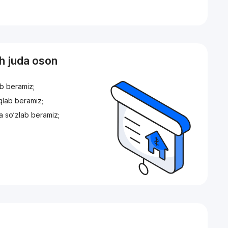
sh juda oson
ib beramiz;
iqlab beramiz;
a so‘zlab beramiz;