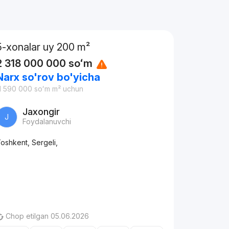
5-xonalar uy 200 m²
2 318 000 000
soʻm
Narx so'rov bo'yicha
1 590 000
soʻm
m² uchun
Jaxongir
J
Foydalanuvchi
oshkent, Sergeli,
Chop etilgan 05.06.2026