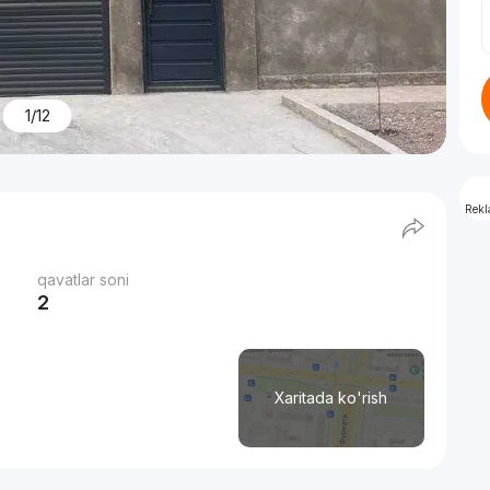
1/12
Rek
qavatlar soni
2
Xaritada ko'rish