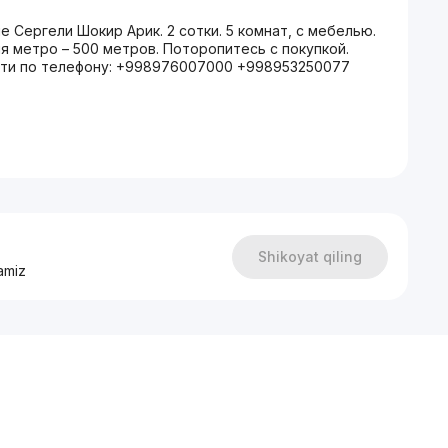
 Сергели Шокир Арик. 2 сотки. 5 комнат, с мебелью.
ция метро – 500 метров. Поторопитесь с покупкой.
сти по телефону: +998976007000 +998953250077
Shikoyat qiling
amiz