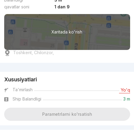
qavatlar soni
1 dan 9
Xaritada ko'rish
Toshkent, Chilonzor,
Reklama
Xususiyatlari
Ta'mirlash
Yo'q
Ship Balandligi
3 m
Parametrlarni ko'rsatish