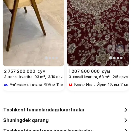
2 757 200 000
сўм
1 207 800 000
сўм
3-xonali kvartira, 93 m²,
3/10 qavat
3-xonali kvartira, 68 m²,
2/5 qavat
Узбекистанская
895 м 11 мин piyoda
Буюк Ипак Йули
1.8 км 7 ми
Toshkent tumanlaridagi kvartiralar
Shuningdek qarang
Toshkentda metroga yaqin kvartiralar