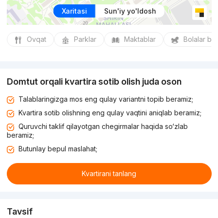
Xaritasi
Sun'iy yo'ldosh
Ovqat
Parklar
Maktablar
Bolalar bo
Domtut orqali kvartira sotib olish juda oson
Talablaringizga mos eng qulay variantni topib beramiz;
Kvartira sotib olishning eng qulay vaqtini aniqlab beramiz;
Quruvchi taklif qilayotgan chegirmalar haqida so‘zlab
beramiz;
Butunlay bepul maslahat;
Kvartirani tanlang
Tavsif