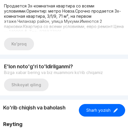
Продается 3х-комнатная квартира со всеми
условиями.Ориентир: метро Новза.Срочно продается 3х-
комнатная квартира, 3/1/9, 71 м², на первом
этаже.Чиланзар район, улица Мукуми.Имеются 2
парковки.Квартира со всеми условиями, евро ремонт.Цена
— 140000 $. Тел.: 938877001.
Ko'proq
E'lon noto'g'ri to'ldirilganmi?
Bizga xabar bering va biz muammoni ko‘rib chiqamiz
Shikoyat qiling
Ko'rib chiqish va baholash
Sharh yozish
Reyting