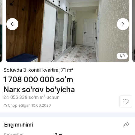
1/9
Sotuvda 3-xonali kvartira, 71 m²
1 708 000 000
soʻm
Narx so'rov bo'yicha
24 056 338
soʻm
m² uchun
Chop etilgan 10.06.2026
Eng muhimi
Balandligi
3 m