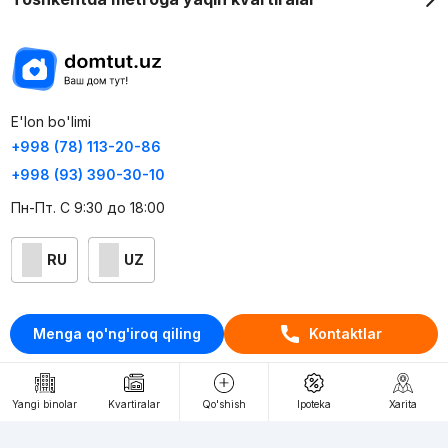
E'lon bo'limi
+998 (78) 113-20-86
+998 (93) 390-30-10
Пн-Пт. С 9:30 до 18:00
RU
UZ
Kontaktlar
Menga qo'ng'iroq qiling
Kontaktlar
loyiha haqida
Webnow © loyihasi
Yangi binolar
Kvartiralar
Qo'shish
Ipoteka
Xarita
Foydalanish shartlari