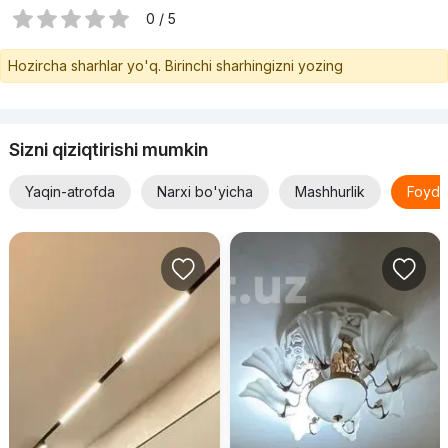
0 / 5
Hozircha sharhlar yo'q. Birinchi sharhingizni yozing
Sizni qiziqtirishi mumkin
Yaqin-atrofda
Narxi bo'yicha
Mashhurlik
Foyda