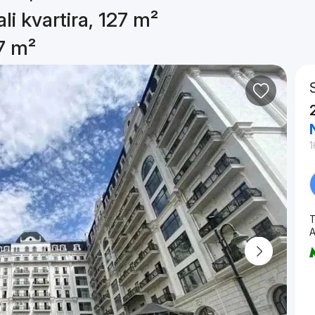
li kvartira, 127 m²
27 m²
1
T