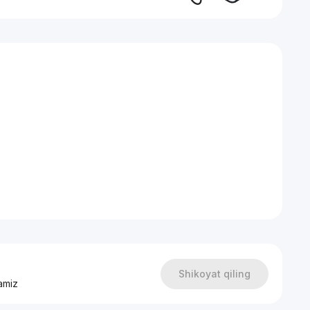
ТР, Ц-6
Shikoyat qiling
amiz