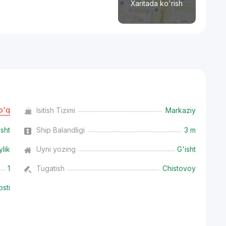
Xaritada ko'rish
o'q
Isitish Tizimi
Markaziy
isht
Ship Balandligi
3 m
ylik
Uyni yozing
G'isht
1
Tugatish
Chistovoy
osti