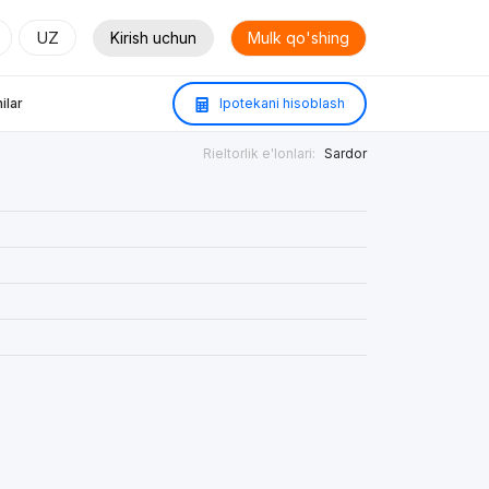
UZ
Kirish uchun
Mulk qo'shing
ilar
Ipotekani hisoblash
Rieltorlik e'lonlari:
Sardor