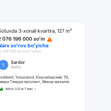
Sotuvda 3-xonali kvartira, 127 m²
2 076 196 000
soʻm
Narx so'rov bo'yicha
6 348 000
soʻm
m² uchun
Sardor
S
Rieltor
oshkent, Yunusobod, Юнусабадский, 113,
Амира Темура проспект, Минор махалля
Minor
532 м 7 мин