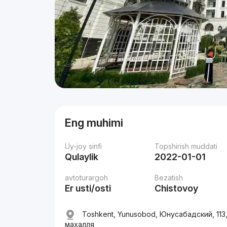
Eng muhimi
Uy-joy sinfi
Topshirish muddati
Qulaylik
2022-01-01
avtoturargoh
Bezatish
Er usti/osti
Chistovoy
Toshkent, Yunusobod, Юнусабадский, 11
махалля