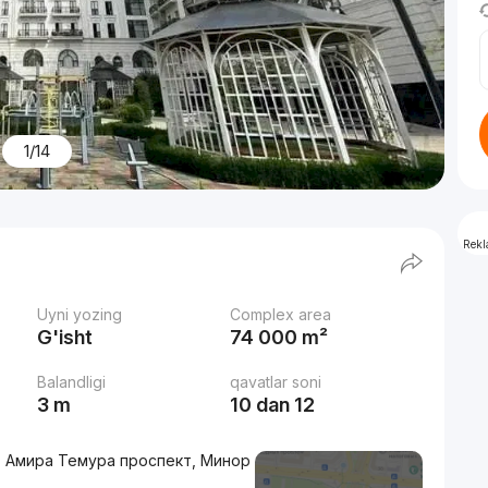
1/14
Rek
Uyni yozing
Complex area
G'isht
74 000 m²
Balandligi
qavatlar soni
3 m
10 dan 12
3, Амира Темура проспект, Минор