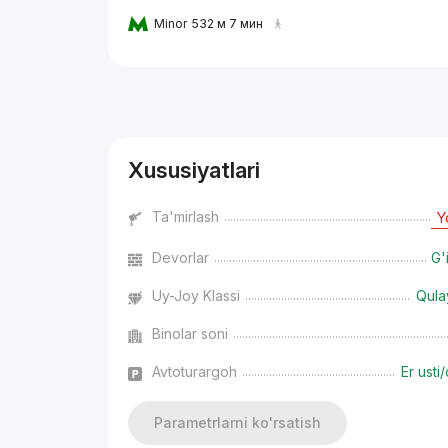
Minor
532 м 7 мин
Reklama
Xususiyatlari
Ta'mirlash
Y
Devorlar
G'
Uy-Joy Klassi
Qula
Binolar soni
Avtoturargoh
Er usti/
Parametrlarni ko'rsatish