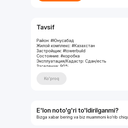
Tavsif
Район: #Юнусабад
Жилой комплекс: #Казахстан
Застройщик: #towerbuild
Состояние: #коробка
Эксплуатация/Кадастр: Сдан/есть
Заселение: 90%
Ориентиры: М.Минор , Steam bar , СУПЕР ЦЕН
3/10/10
Ko'proq
127м2
Кирпичный дом
Кадастр есть
Коробка
Цена: 1340 у.е
Контакт: 900443413
E'lon noto'g'ri to'ldirilganmi?
Сардор
Bizga xabar bering va biz muammoni ko‘rib chiq
Продаются квартиры в ЖК Казахстан
127 кв.м.
166 кв.м.