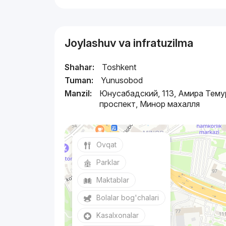
Joylashuv va infratuzilma
Shahar:
Toshkent
Tuman:
Yunusobod
Manzil:
Юнусабадский, 113, Амира Тему
проспект, Минор махалля
Ovqat
Parklar
Maktablar
Bolalar bog'chalari
Kasalxonalar