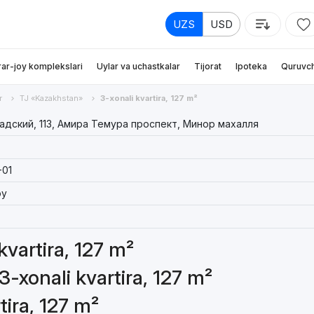
UZS
USD
rar-joy komplekslari
Uylar va uchastkalar
Tijorat
Ipoteka
Quruvch
r
TJ «Kazakhstan»
3-xonali kvartira, 127 m²
дский, 113, Амира Темура проспект, Минор махалля
-01
oy
kvartira, 127 m²
3-xonali kvartira, 127 m²
tira, 127 m²