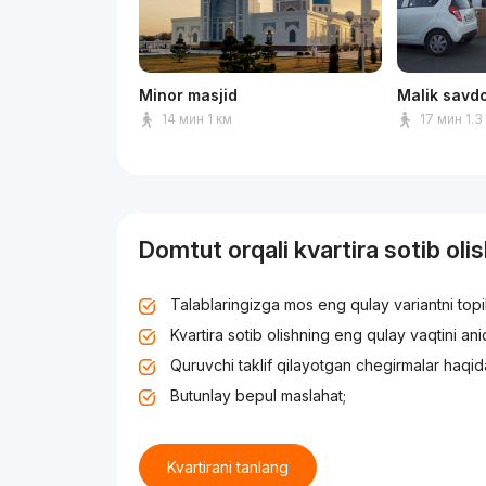
Minor masjid
Malik savd
14 мин 1 км
17 мин 1.3
Domtut orqali kvartira sotib oli
Talablaringizga mos eng qulay variantni top
Kvartira sotib olishning eng qulay vaqtini an
Quruvchi taklif qilayotgan chegirmalar haqid
Butunlay bepul maslahat;
Kvartirani tanlang