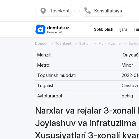
Toshkent
Konsultatsiya
Sotib olish
Ijara
Tu
Domtut
Toshkent
Sotish
Mulk, Kvartira
Sardo
Manzil:
Юнусаба
Metro:
Minor
Topshirish muddati:
2022-01
Tugatish:
Chistov
Avtoturargoh:
ochiq
Narxlar va rejalar 3-xonali 
Joylashuv va infratuzilma 
Xususiyatlari 3-xonali kvar