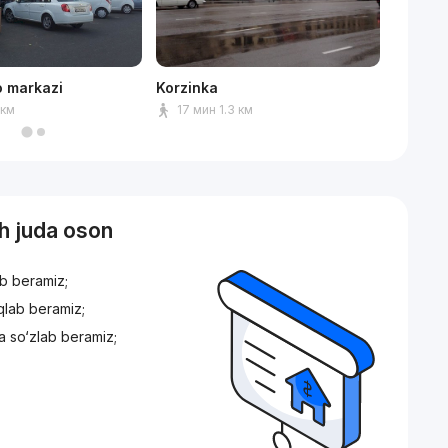
o markazi
Korzinka
Park An
 км
17 мин 1.3 км
9 мин
sh juda oson
ib beramiz;
iqlab beramiz;
a so‘zlab beramiz;