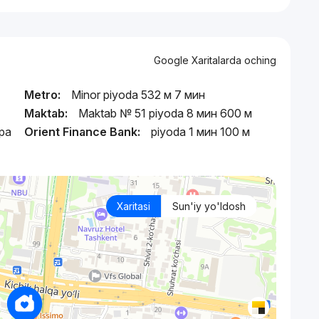
Google Xaritalarda oching
Metro:
Minor piyoda 532 м 7 мин
Maktab:
Maktab № 51 piyoda 8 мин 600 м
ра
Orient Finance Bank:
piyoda 1 мин 100 м
Xaritasi
Sun'iy yo'ldosh