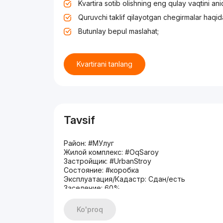
Kvartira sotib olishning eng qulay vaqtini an
Quruvchi taklif qilayotgan chegirmalar haqid
Butunlay bepul maslahat;
Kvartirani tanlang
Tavsif
Район: #МУлуг
Жилой комплекс: #OqSaroy
Застройщик: #UrbanStroy
Состояние: #коробка
Эксплуатация/Кадастр: Сдан/есть
Заселение: 60%
Ориентиры: Паркентский МАКРО
4/1/8
Ko'proq
117м2