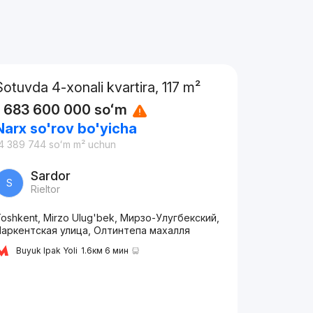
Sotuvda 4-xonali kvartira, 117 m²
1 683 600 000
soʻm
Narx so'rov bo'yicha
4 389 744
soʻm
m² uchun
Sardor
S
Rieltor
oshkent, Mirzo Ulug'bek, Мирзо-Улугбекский,
Паркентская улица, Олтинтепа махалля
Buyuk Ipak Yoli
1.6км 6 мин