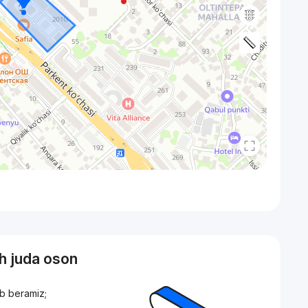
sh juda oson
ib beramiz;