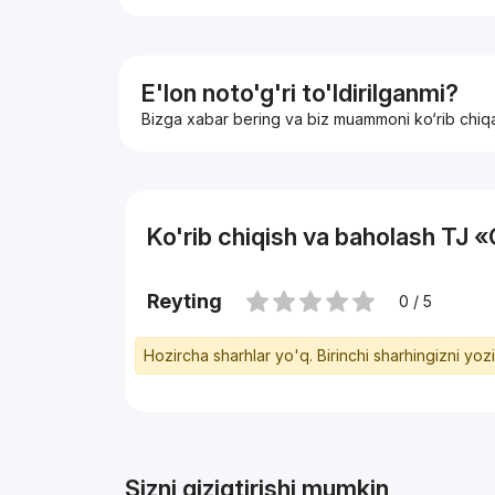
Кирпичный дом
Кадастр есть
Коробка
Цена: 138.000 у.е
Контакт: 900443413
E'lon noto'g'ri to'ldirilganmi?
Сардор
Bizga xabar bering va biz muammoni ko‘rib chiq
Ko'rib chiqish va baholash TJ 
Reyting
0 / 5
Hozircha sharhlar yo'q. Birinchi sharhingizni yoz
Sizni qiziqtirishi mumkin