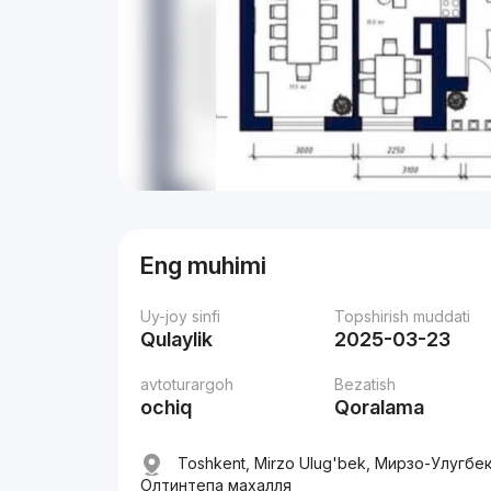
Eng muhimi
Uy-joy sinfi
Topshirish muddati
Qulaylik
2025-03-23
avtoturargoh
Bezatish
ochiq
Qoralama
Toshkent, Mirzo Ulug'bek, Мирзо-Улугбе
Олтинтепа махалля