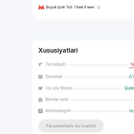
Buyuk Ipak Yoli
1.6км 6 мин
Reklama
Xususiyatlari
Ta'mirlash
Y
Devorlar
G'
Uy-Joy Klassi
Qula
Binolar soni
Avtoturargoh
oc
Parametrlarni ko'rsatish