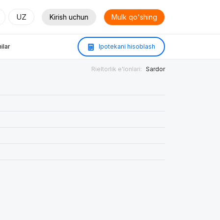
UZ
Kirish uchun
Mulk qo'shing
ilar
Ipotekani hisoblash
Rieltorlik e'lonlari:
Sardor