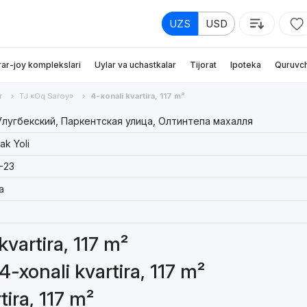
UZS
USD
rar-joy komplekslari
Uylar va uchastkalar
Tijorat
Ipoteka
Quruvch
r
TJ «Oq Saroy»
4-xonali kvartira, 117 m²
лугбекский, Паркентская улица, Олтинтепа махалля
ak Yoli
-23
a
kvartira, 117 m²
4-xonali kvartira, 117 m²
tira, 117 m²