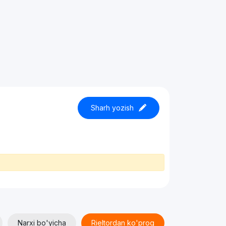
Sharh yozish
Narxi bo'yicha
Rieltordan ko'proq