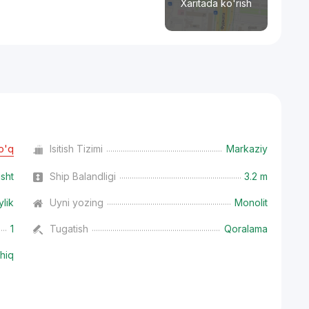
Xaritada ko'rish
o'q
Isitish Tizimi
Markaziy
isht
Ship Balandligi
3.2 m
ylik
Uyni yozing
Monolit
1
Tugatish
Qoralama
hiq