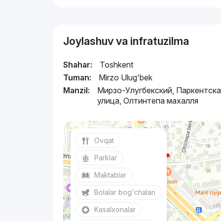
Joylashuv va infratuzilma
Shahar:
Toshkent
Tuman:
Mirzo Ulug'bek
Manzil:
Мирзо-Улугбекский, Паркентска
улица, Олтинтепа махалля
Ovqat
Parklar
Maktablar
Bolalar bog'chalari
Kasalxonalar