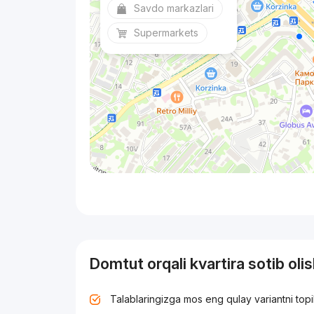
Savdo markazlari
Supermarkets
Domtut orqali kvartira sotib oli
Talablaringizga mos eng qulay variantni top