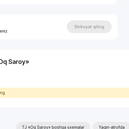
Shikoyat qiling
amiz
«Oq Saroy»
ing
TJ «Oq Saroy» boshqa sxemalar
Yaqin-atrofda