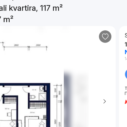
li kvartira, 117 m²
7 m²
1
T