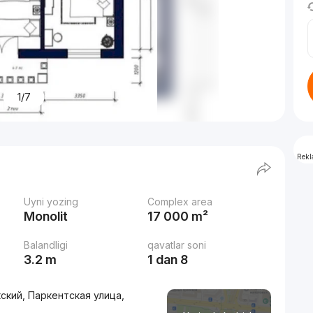
1/7
Rek
Uyni yozing
Complex area
Monolit
17 000 m²
Balandligi
qavatlar soni
3.2 m
1 dan 8
кский, Паркентская улица,