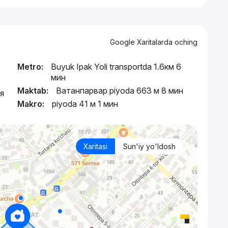
Google Xaritalarda oching
Metro:
Buyuk Ipak Yoli transportda 1.6км 6
мин
Maktab:
Ватанпарвар piyoda 663 м 8 мин
я
Makro:
piyoda 41 м 1 мин
Xaritasi
Sun'iy yo'ldosh