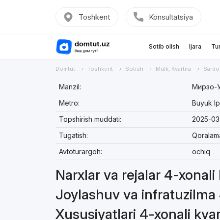
Toshkent
Konsultatsiya
Sotib olish
Ijara
Tu
Domtut
Toshkent
Sotish
Mulk, Kvartira
Sardo
Manzil:
Мирзо-У
Metro:
Buyuk Ip
Topshirish muddati:
2025-03
Tugatish:
Qoralam
Avtoturargoh:
ochiq
Narxlar va rejalar 4-xonali 
Joylashuv va infratuzilma 
Xususiyatlari 4-xonali kvar