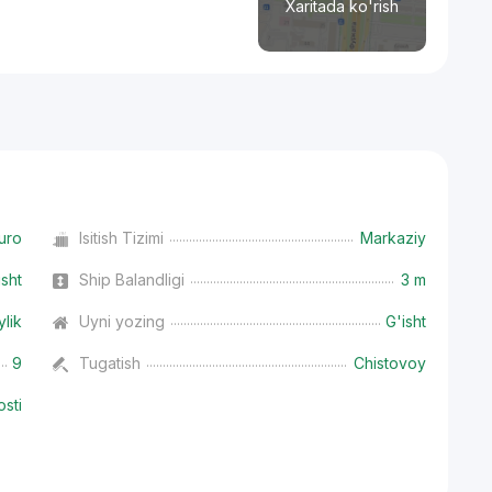
Xaritada ko'rish
uro
Isitish Tizimi
Markaziy
isht
Ship Balandligi
3 m
ylik
Uyni yozing
G'isht
9
Tugatish
Chistovoy
osti