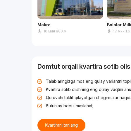
Makro
Bolalar Mil
10 мин 800 м
17 мин 1.6
Domtut orqali kvartira sotib oli
Talablaringizga mos eng qulay variantni top
Kvartira sotib olishning eng qulay vaqtini an
Quruvchi taklif qilayotgan chegirmalar haqid
Butunlay bepul maslahat;
Kvartirani tanlang