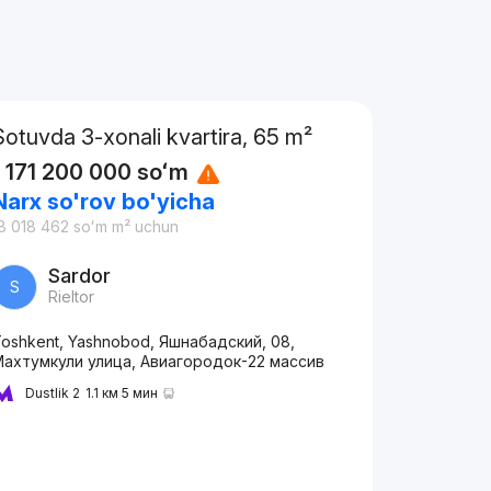
Sotuvda 3-xonali kvartira, 65 m²
1 171 200 000
soʻm
Narx so'rov bo'yicha
8 018 462
soʻm
m² uchun
Sardor
S
Rieltor
oshkent, Yashnobod, Яшнабадский, 08,
Махтумкули улица, Авиагородок-22 массив
Dustlik 2
1.1 км 5 мин