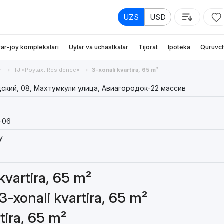
UZS
USD
rar-joy komplekslari
Uylar va uchastkalar
Tijorat
Ipoteka
Quruvch
r
TJ «Poytaxt Residence»
3-xonali kvartira, 65 m²
ский, 08, Махтумкули улица, Авиагородок-22 массив
-06
y
 kvartira, 65 m²
3-xonali kvartira, 65 m²
tira, 65 m²