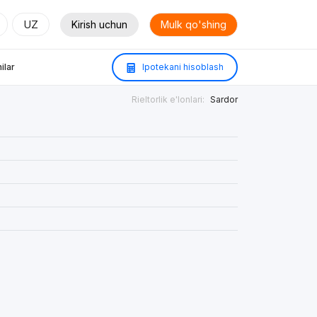
UZ
Kirish uchun
Mulk qo'shing
ilar
Ipotekani hisoblash
Rieltorlik e'lonlari:
Sardor