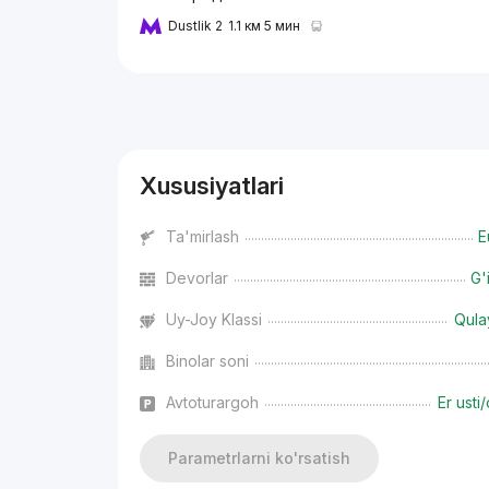
Dustlik 2
1.1 км 5 мин
Reklama
Xususiyatlari
Ta'mirlash
E
Devorlar
G'
Uy-Joy Klassi
Qula
Binolar soni
Avtoturargoh
Er usti/
Parametrlarni ko'rsatish