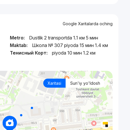
Google Xaritalarda oching
Metro:
Dustlik 2 transportda 1.1 км 5 мин
Maktab:
Школа № 307 piyoda 15 мин 1.4 км
Тенисный Корт:
piyoda 10 мин 1.2 км
Xaritasi
Sun'iy yo'ldosh