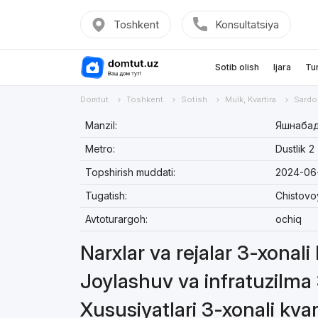
Toshkent
Konsultatsiya
Sotib olish
Ijara
Tu
Domtut
Toshkent
Sotish
Mulk, Kvartira
Sardo
Manzil:
Яшнабад
Metro:
Dustlik 2
Topshirish muddati:
2024-06
Tugatish:
Chistovo
Avtoturargoh:
ochiq
Narxlar va rejalar 3-xonali
Joylashuv va infratuzilma 
Xususiyatlari 3-xonali kvar