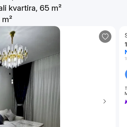
li kvartira, 65 m²
5 m²
1
T