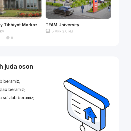
liy Tibbiyot Markazi
TEAM University
Ашхаба
 км
5 мин 2.6 км
6 мин
sh juda oson
ib beramiz;
iqlab beramiz;
a so‘zlab beramiz;