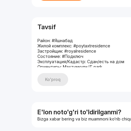
Tavsif
Район: #Яшнабад
Жилой комплекс: #poytaxtresidence
Застройщик: #royalresidence
Состояние: #Подключ
Эксплуатация/Кадастр: Сдан/есть на дом
Ориентиры: Махтумкули IT park
Заселение: 20% 2 линия
3/5/9
Ko'proq
65m2
Кирпичный дом
Кадастр есть общий , квартирно месяц
С ремонтом
Упакованная
Цена: 96.000 у.е
E'lon noto'g'ri to'ldirilganmi?
Контакт: 900443413
Bizga xabar bering va biz muammoni ko‘rib chiq
Сардор