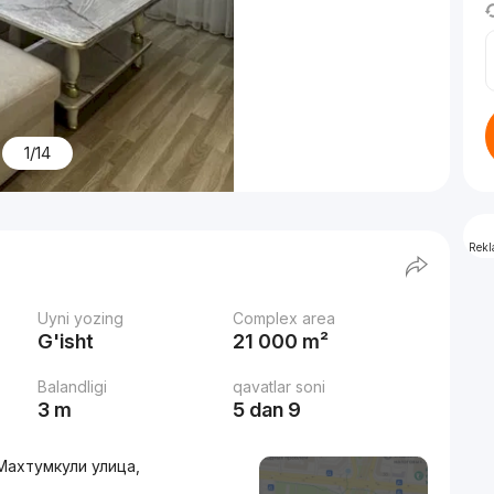
1/14
Rek
Uyni yozing
Complex area
G'isht
21 000 m²
Balandligi
qavatlar soni
3 m
5 dan 9
Махтумкули улица,