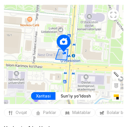
Xaritasi
Sun'iy yo'ldosh
Ovqat
Parklar
Maktablar
Bolalar bo