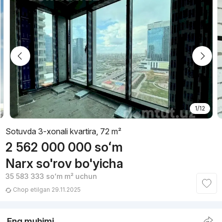
1/12
Sotuvda 3-xonali kvartira, 72 m²
2 562 000 000
soʻm
Narx so'rov bo'yicha
35 583 333
soʻm
m² uchun
Chop etilgan 29.11.2025
Eng muhimi