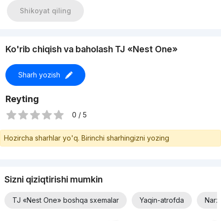
Shikoyat qiling
Ko'rib chiqish va baholash TJ «Nest One»
Sharh yozish
Reyting
0 / 5
Hozircha sharhlar yo'q. Birinchi sharhingizni yozing
Sizni qiziqtirishi mumkin
TJ «Nest One» boshqa sxemalar
Yaqin-atrofda
Narx