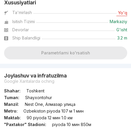
Xususiyatlari
Ta'mirlash
Yo'q
Isitish Tizimi
Markaziy
Devorlar
G'isht
Ship Balandligi
3.2 m
Parametrlarni ko'rsatish
Joylashuv va infratuzilma
Google Xaritalarda oching
Shahar:
Toshkent
Tuman:
Shayxontohur
Manzil:
Nest One, Алмазар улица
Metro:
Ozbekiston piyoda 107 м 1 мин
Maktab:
90 piyoda 12 мин 1.0 км
"Paxtakor" Stadioni:
piyoda 10 мин 850м