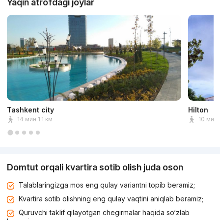
Yaqin atrofdagi joylar
Tashkent city
Hilton
14 мин 1.1 км
10 мин
Domtut orqali kvartira sotib olish juda oson
Talablaringizga mos eng qulay variantni topib beramiz;
Kvartira sotib olishning eng qulay vaqtini aniqlab beramiz;
Quruvchi taklif qilayotgan chegirmalar haqida so‘zlab