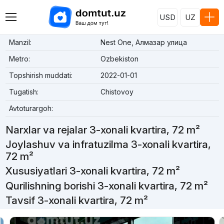
USD
UZ
Manzil:
Nest One, Алмазар улица
Metro:
Ozbekiston
Topshirish muddati:
2022-01-01
Tugatish:
Chistovoy
Avtoturargoh:
Narxlar va rejalar 3-xonali kvartira, 72 m²
Joylashuv va infratuzilma 3-xonali kvartira,
72 m²
Xususiyatlari 3-xonali kvartira, 72 m²
Qurilishning borishi 3-xonali kvartira, 72 m²
Tavsif 3-xonali kvartira, 72 m²