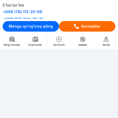
E'lon bo'limi
+998 (78) 113-20-86
+998 (93) 390-30-10
Menga qo'ng'iroq qiling
Kontaktlar
Пн-Пт. С 9:30 до 18:00
RU
UZ
Yangi binolar
Kvartiralar
Qo'shish
Ipoteka
Xarita
Kontaktlar
loyiha haqida
Webnow © loyihasi
Foydalanish shartlari
Maxfiylik siyosati
Ommaviy taklif