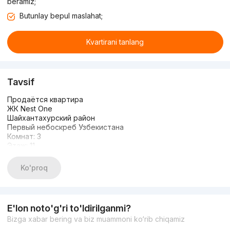
beramiz;
Butunlay bepul maslahat;
Kvartirani tanlang
Tavsif
Продаётся квартира
ЖК Nest One
Шайхантахурский район
Первый небоскреб Узбекистана
Комнат: 3
Этаж: 11
Этажность: 52
Площадь: 72м²
Ko'proq
Состояние: коробка, угловая
С видом на парк и Hilton
Цена:
E'lon noto'g'ri to'ldirilganmi?
Bizga xabar bering va biz muammoni ko‘rib chiqamiz