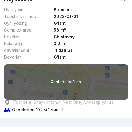
Uy-joy sinfi
Premium
Topshirish muddati
2022-01-01
Uyni yozing
G'isht
Complex area
56 m²
Bezatish
Chistovoy
Balandligi
3.2 m
qavatlar soni
11 dan 51
Devorlar
G'isht
Xaritada ko'rish
Toshkent, Shayxontohur, Nest One, Алмазар улица
Ozbekiston
107 м 1 мин
Reklama