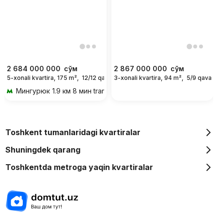
2 684 000 000
сўм
2 867 000 000
сўм
5-xonali kvartira, 175 m²,
12/12 qavat
3-xonali kvartira, 94 m²,
5/9 qavat
Мингурюк
1.9 км 8 мин transportda
Toshkent tumanlaridagi kvartiralar
Shuningdek qarang
Toshkentda metroga yaqin kvartiralar