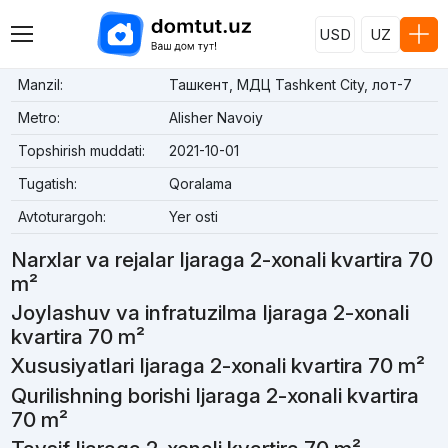
USD
UZ
Manzil:
Ташкент, МДЦ Tashkent City, лот-7
Metro:
Alisher Navoiy
Topshirish muddati:
2021-10-01
Tugatish:
Qoralama
Avtoturargoh:
Yer osti
Narxlar va rejalar Ijaraga 2-xonali kvartira 70
m²
Joylashuv va infratuzilma Ijaraga 2-xonali
kvartira 70 m²
Xususiyatlari Ijaraga 2-xonali kvartira 70 m²
Qurilishning borishi Ijaraga 2-xonali kvartira
70 m²