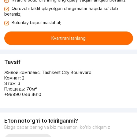
Quruvchi taklif qilayotgan chegirmalar haqida so‘zlab
beramiz;
Butunlay bepul maslahat;
Kvartirani tanlang
Tavsif
Жилой комплекс: Tashkent City Boulevard
Комнат: 2
Этаж: 3
Площадь: 70м²
+99890 046 4610
E'lon noto'g'ri to'ldirilganmi?
Bizga xabar bering va biz muammoni ko‘rib chiqamiz