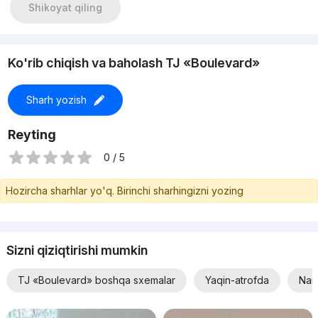
Shikoyat qiling
Ko'rib chiqish va baholash TJ «Boulevard»
Sharh yozish
Reyting
0 / 5
Hozircha sharhlar yo'q. Birinchi sharhingizni yozing
Sizni qiziqtirishi mumkin
TJ «Boulevard» boshqa sxemalar
Yaqin-atrofda
Narx