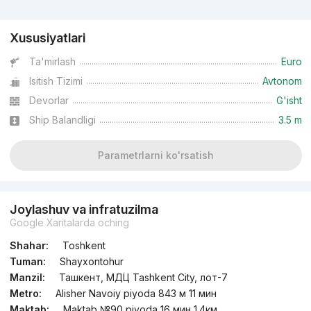
Reklama
Xususiyatlari
Ta'mirlash
Euro
Isitish Tizimi
Avtonom
Devorlar
G'isht
Ship Balandligi
3.5 m
Parametrlarni ko'rsatish
Joylashuv va infratuzilma
Google Xaritalarda oching
Shahar:
Toshkent
Tuman:
Shayxontohur
Manzil:
Ташкент, МДЦ Tashkent City, лот-7
Metro:
Alisher Navoiy piyoda 843 м 11 мин
Maktab:
Maktab №90 piyoda 16 мин 1.4км