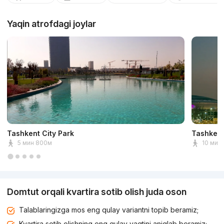
Yaqin atrofdagi joylar
Tashkent City Park
Tashkent
5 мин 800м
10 мин 
Domtut orqali kvartira sotib olish juda oson
Talablaringizga mos eng qulay variantni topib beramiz;
Kvartira sotib olishning eng qulay vaqtini aniqlab beramiz;