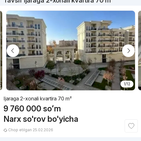
Tavsif Ijaraga 2-xonali kvartira 70 m²
1/12
Ijaraga 2-xonali kvartira 70 m²
9 760 000
soʻm
Narx so'rov bo'yicha
Chop etilgan 25.02.2026