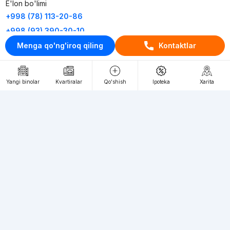
E'lon bo'limi
+998 (78) 113-20-86
+998 (93) 390-30-10
Menga qo'ng'iroq qiling
Kontaktlar
Пн-Пт. С 9:30 до 18:00
RU
UZ
Yangi binolar
Kvartiralar
Qo'shish
Ipoteka
Xarita
Kontaktlar
loyiha haqida
Webnow © loyihasi
Foydalanish shartlari
Maxfiylik siyosati
Ommaviy taklif
Muassis:
"WEBNOW" MChJ