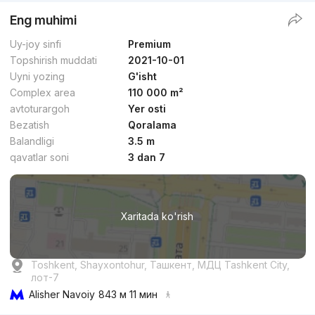
Eng muhimi
Uy-joy sinfi
Premium
Topshirish muddati
2021-10-01
Uyni yozing
G'isht
Complex area
110 000 m²
avtoturargoh
Yer osti
Bezatish
Qoralama
Balandligi
3.5 m
qavatlar soni
3 dan 7
Xaritada ko'rish
Toshkent, Shayxontohur, Ташкент, МДЦ Tashkent City,
лот-7
Alisher Navoiy
843 м 11 мин