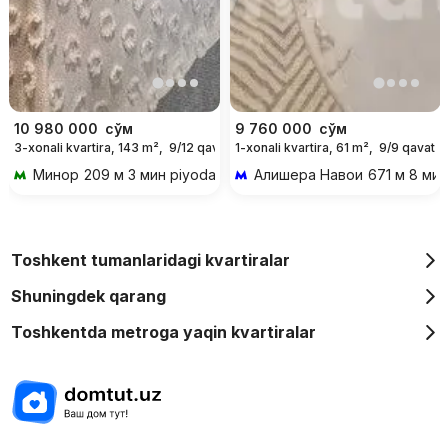
10 980 000
сўм
9 760 000
сўм
3-xonali kvartira, 143 m²,
9/12 qavat
1-xonali kvartira, 61 m²,
9/9 qavat
For days
Минор
209 м 3 мин piyoda
Алишера Навои
671 м 8 мин
Toshkent tumanlaridagi kvartiralar
Shuningdek qarang
Toshkentda metroga yaqin kvartiralar