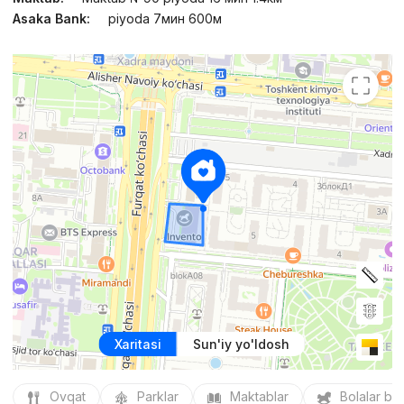
Asaka Bank:
piyoda 7мин 600м
Xaritasi
Sun'iy yo'ldosh
Ovqat
Parklar
Maktablar
Bolalar bo