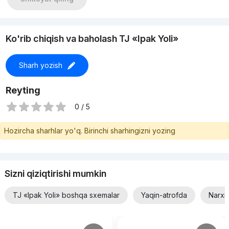
Ko'rib chiqish va baholash TJ «Ipak Yoli»
Sharh yozish
Reyting
0 / 5
Hozircha sharhlar yo'q. Birinchi sharhingizni yozing
Sizni qiziqtirishi mumkin
TJ «Ipak Yoli» boshqa sxemalar
Yaqin-atrofda
Narxi