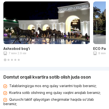
Ashxobod bog'i
ECO Par
7 мин 2.9 км
8 мин 3
Domtut orqali kvartira sotib olish juda oson
Talablaringizga mos eng qulay variantni topib beramiz;
Kvartira sotib olishning eng qulay vaqtini aniqlab beramiz;
Quruvchi taklif qilayotgan chegirmalar haqida so‘zlab
beramiz;