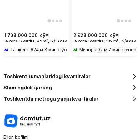
1 708 000 000
сўм
2 928 000 000
сўм
3-xonali kvartira, 84 m²,
9/16 qavat
3-xonali kvartira, 132 m²,
5/9 qavat
Ташкент
624 м 8 мин piyoda
Минор
532 м 7 мин piyoda
Toshkent tumanlaridagi kvartiralar
Shuningdek qarang
Toshkentda metroga yaqin kvartiralar
E'lon bo'limi