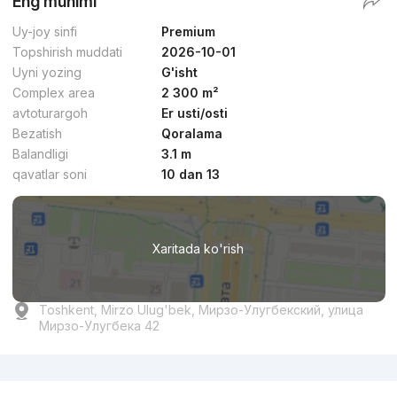
Eng muhimi
Uy-joy sinfi
Premium
Topshirish muddati
2026-10-01
Uyni yozing
G'isht
Complex area
2 300 m²
avtoturargoh
Er usti/osti
Bezatish
Qoralama
Balandligi
3.1 m
qavatlar soni
10 dan 13
Xaritada ko'rish
Toshkent, Mirzo Ulug'bek, Мирзо-Улугбекский, улица
Мирзо-Улугбека 42
Reklama