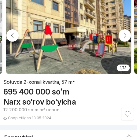
1/13
Sotuvda 2-xonali kvartira, 57 m²
695 400 000
soʻm
Narx so'rov bo'yicha
12 200 000
soʻm
m² uchun
Chop etilgan 13.05.2024