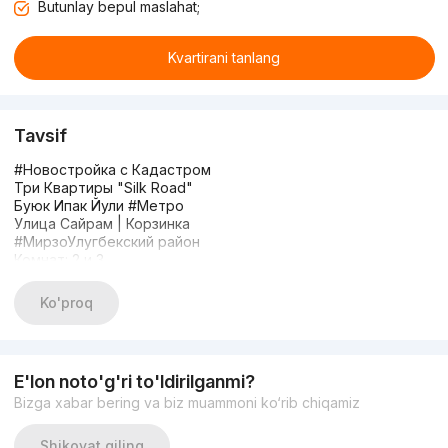
Butunlay bepul maslahat;
Kvartirani tanlang
Tavsif
#Новостройка с Кадастром
Три Квартиры "Silk Road"
Буюк Ипак Йули #Метро
Улица Сайрам | Корзинка
#МирзоУлугбекский район
Комнат: 2 и 3
Этаж: 10
Этажность: 10
Ko'proq
Площадь: 67м2 | 75м2 | 57м2
Состояние: Коробка
Цена: 1000$ за 1м2
+998 99 822 44 54 Тимур
E'lon noto'g'ri to'ldirilganmi?
Bizga xabar bering va biz muammoni ko‘rib chiqamiz
Shikoyat qiling