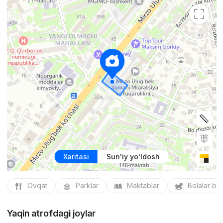
Xaritasi
Sun'iy yo'ldosh
Ovqat
Parklar
Maktablar
Bolalar bo
Yaqin atrofdagi joylar