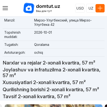
USD
UZ
Manzil:
Мирзо-Улугбекский, улица Мирзо-
Улугбека 42
Topshirish
2026-10-01
muddati:
Tugatish:
Qoralama
Avtoturargoh:
ochiq
Narxlar va rejalar 2-xonali kvartira, 57 m²
Joylashuv va infratuzilma 2-xonali kvartira,
57 m²
Xususiyatlari 2-xonali kvartira, 57 m²
Qurilishning borishi 2-xonali kvartira, 57 m²
Tavsif 2-xonali kvartira, 57 m²