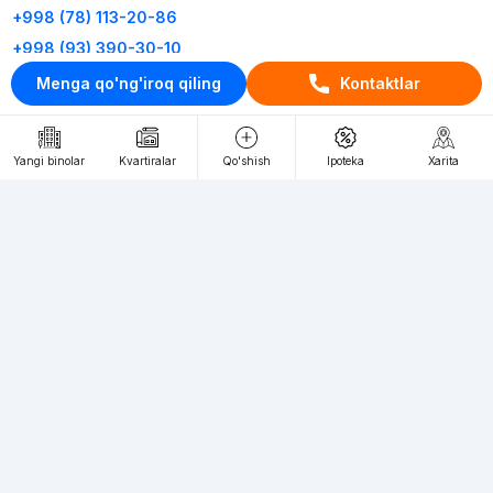
+998 (78) 113-20-86
+998 (93) 390-30-10
Menga qo'ng'iroq qiling
Kontaktlar
Пн-Пт. С 9:30 до 18:00
RU
UZ
Yangi binolar
Kvartiralar
Qo'shish
Ipoteka
Xarita
Kontaktlar
loyiha haqida
Webnow © loyihasi
Foydalanish shartlari
Maxfiylik siyosati
Ommaviy taklif
Muassis:
"WEBNOW" MChJ