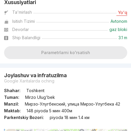
Xususiyatlari
Ta'mirlash
Yo'q
Isitish Tizimi
Avtonom
Devorlar
gaz bloki
Ship Balandligi
3.1 m
Parametrlarni ko'rsatish
Joylashuv va infratuzilma
Google Xaritalarda oching
Shahar:
Toshkent
Tuman:
Mirzo Ulug'bek
Manzil:
Мирзо-Улугбекский, улица Мирзо-Улугбека 42
Maktab:
148 piyoda 5 мин 400м
Parkentskiy Bozori:
piyoda 18 мин 1.4 км