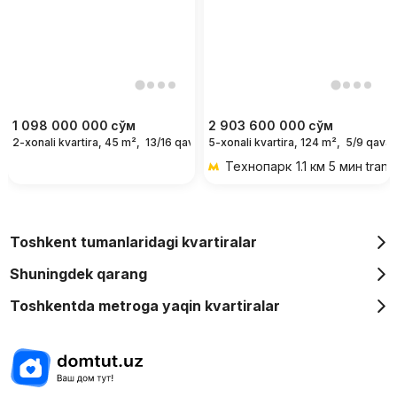
1 098 000 000
сўм
2 903 600 000
сўм
2-xonali kvartira, 45 m²,
13/16 qavat
5-xonali kvartira, 124 m²,
5/9 qavat
Технопарк
1.1 км 5 мин tran
Toshkent tumanlaridagi kvartiralar
Shuningdek qarang
Toshkentda metroga yaqin kvartiralar