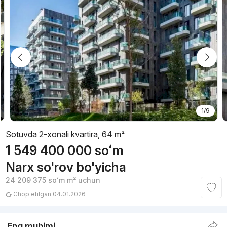
1/9
Sotuvda 2-xonali kvartira, 64 m²
1 549 400 000
soʻm
Narx so'rov bo'yicha
24 209 375
soʻm
m² uchun
Chop etilgan 04.01.2026
Eng muhimi