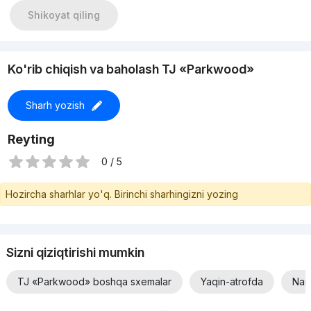
Стяжка Пола +
Shikoyat qiling
Перепланировка в 3х ком +
Цена- 127.000
Прямой
По всем вопросам : +998884914844
Ko'rib chiqish va baholash TJ «Parkwood»
Sharh yozish
Reyting
0 / 5
Hozircha sharhlar yo'q. Birinchi sharhingizni yozing
Sizni qiziqtirishi mumkin
TJ «Parkwood» boshqa sxemalar
Yaqin-atrofda
Narx