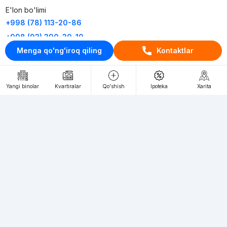
E'lon bo'limi
+998 (78) 113-20-86
+998 (93) 390-30-10
Menga qo'ng'iroq qiling
Kontaktlar
Пн-Пт. С 9:30 до 18:00
RU
UZ
Yangi binolar
Kvartiralar
Qo'shish
Ipoteka
Xarita
Kontaktlar
loyiha haqida
Webnow © loyihasi
Foydalanish shartlari
Maxfiylik siyosati
Ommaviy taklif