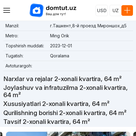
USD
UZ
Manzil:
г.Ташкент,8-й проезд Мироншох,д5
Metro:
Ming Orik
Topshirish muddati:
2023-12-01
Tugatish:
Qoralama
Avtoturargoh:
Narxlar va rejalar 2-xonali kvartira, 64 m²
Joylashuv va infratuzilma 2-xonali kvartira,
64 m²
Xususiyatlari 2-xonali kvartira, 64 m²
Qurilishning borishi 2-xonali kvartira, 64 m²
Tavsif 2-xonali kvartira, 64 m²