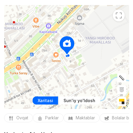
Xaritasi
Sun'iy yo'ldosh
Ovqat
Parklar
Maktablar
Bolalar bo