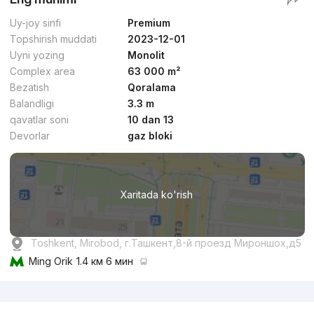
Uy-joy sinfi
Premium
Topshirish muddati
2023-12-01
Uyni yozing
Monolit
Complex area
63 000 m²
Bezatish
Qoralama
Balandligi
3.3 m
qavatlar soni
10 dan 13
Devorlar
gaz bloki
Xaritada ko'rish
Toshkent, Mirobod, г.Ташкент,8-й проезд Мироншох,д5
Ming Orik
1.4 км 6 мин
Reklama