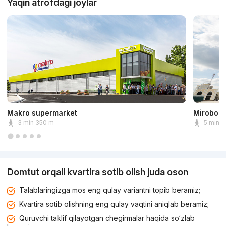
Yaqin atrofdagi joylar
Makro supermarket
Mirobod 
3 min 350 m
5 min 
Domtut orqali kvartira sotib olish juda oson
Talablaringizga mos eng qulay variantni topib beramiz;
Kvartira sotib olishning eng qulay vaqtini aniqlab beramiz;
Quruvchi taklif qilayotgan chegirmalar haqida so‘zlab