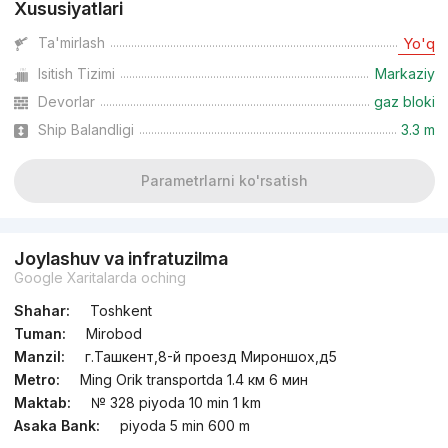
Xususiyatlari
Ta'mirlash
Yo'q
Isitish Tizimi
Markaziy
Devorlar
gaz bloki
Ship Balandligi
3.3 m
Parametrlarni ko'rsatish
Joylashuv va infratuzilma
Google Xaritalarda oching
Shahar:
Toshkent
Tuman:
Mirobod
Manzil:
г.Ташкент,8-й проезд Мироншох,д5
Metro:
Ming Orik transportda 1.4 км 6 мин
Maktab:
№ 328 piyoda 10 min 1 km
Asaka Bank:
piyoda 5 min 600 m