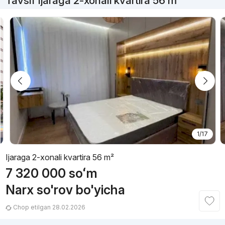
Tavsif Ijaraga 2-xonali kvartira 56 m²
1/17
Ijaraga 2-xonali kvartira 56 m²
7 320 000
soʻm
Narx so'rov bo'yicha
Chop etilgan 28.02.2026