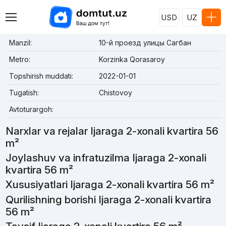
USD
UZ
Manzil:
10-й проезд улицы Сагбан
Metro:
Korzinka Qorasaroy
Topshirish muddati:
2022-01-01
Tugatish:
Chistovoy
Avtoturargoh:
Narxlar va rejalar Ijaraga 2-xonali kvartira 56
m²
Joylashuv va infratuzilma Ijaraga 2-xonali
kvartira 56 m²
Xususiyatlari Ijaraga 2-xonali kvartira 56 m²
Qurilishning borishi Ijaraga 2-xonali kvartira
56 m²