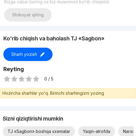
Bizga xabar bering va biz muammoni ko‘rib chiqamiz
бюджету и пожеланиям.
Телефон: +99877-059-45-45
Если не дозвонились — напишите в Telegram (доступны
Shikoyat qiling
24/7)
С уважением Zamin Home Estate
Агентство недвижимости, которому доверяют
Ko'rib chiqish va baholash TJ «Sagbon»
Sharh yozish
Reyting
0 / 5
Hozircha sharhlar yo'q. Birinchi sharhingizni yozing
Sizni qiziqtirishi mumkin
TJ «Sagbon» boshqa sxemalar
Yaqin-atrofda
Narxi 