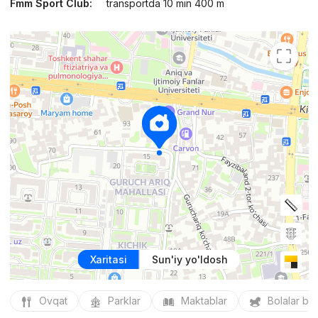
Fmm Sport Club:
transportda 10 min 400 m
Xaritasi
Sun'iy yo'ldosh
Ovqat
Parklar
Maktablar
Bolalar bo