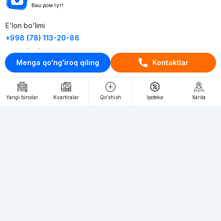
E'lon bo'limi
+998 (78) 113-20-86
+998 (93) 390-30-10
Menga qo'ng'iroq qiling
Kontaktlar
Пн-Пт. С 9:30 до 18:00
RU
UZ
Yangi binolar
Kvartiralar
Qo'shish
Ipoteka
Xarita
Kontaktlar
loyiha haqida
Webnow © loyihasi
Foydalanish shartlari
Maxfiylik siyosati
Ommaviy taklif