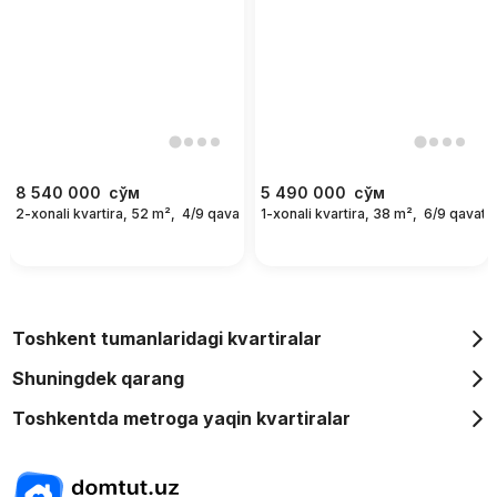
8 540 000
сўм
5 490 000
сўм
2-xonali kvartira, 52 m²,
4/9 qavat
1-xonali kvartira, 38 m²,
6/9 qavat
For days
Toshkent tumanlaridagi kvartiralar
Shuningdek qarang
Toshkentda metroga yaqin kvartiralar