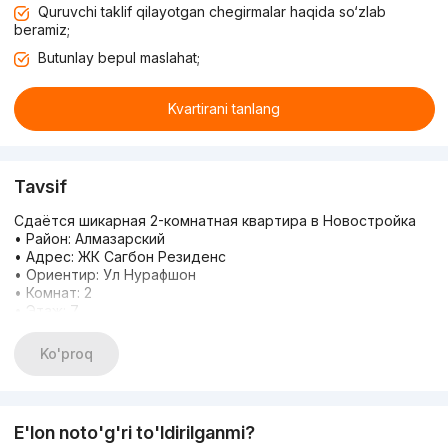
Quruvchi taklif qilayotgan chegirmalar haqida so‘zlab
beramiz;
Butunlay bepul maslahat;
Kvartirani tanlang
Tavsif
Сдаётся шикарная 2-комнатная квартира в Новостройка
• Район: Алмазарский
• Адрес: ЖК Сагбон Резиденс
• Ориентир: Ул Нурафшон
• Комнат: 2
• Этаж: 7
• Этажность: 9
• Площадь: 56 м²
Ko'proq
• Ремонт: современный евро
Рядом Есть: ул Корасарой №2 Родом Заправка ул
Нурафшон Тоджинисо Ресторан Сагбан Ислом обод
Масжид
E'lon noto'g'ri to'ldirilganmi?
Звоните прямо сейчас. Мы подберем жильё по вашему