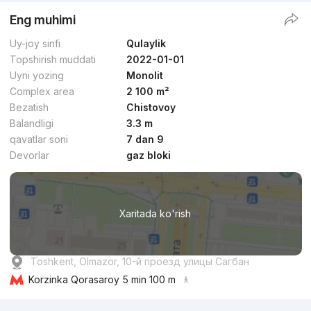
Eng muhimi
Uy-joy sinfi
Qulaylik
Topshirish muddati
2022-01-01
Uyni yozing
Monolit
Complex area
2 100 m²
Bezatish
Chistovoy
Balandligi
3.3 m
qavatlar soni
7 dan 9
Devorlar
gaz bloki
Xaritada ko'rish
Toshkent, Olmazor, 10-й проезд улицы Сагбан
Korzinka Qorasaroy
5 min 100 m
Reklama