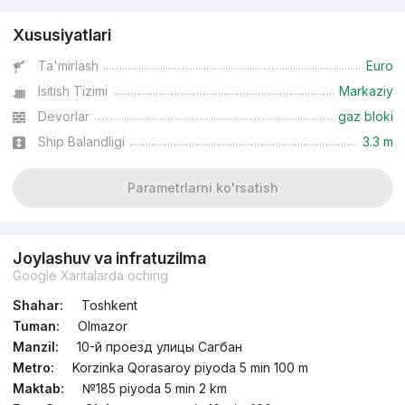
Xususiyatlari
Ta'mirlash
Euro
Isitish Tizimi
Markaziy
Devorlar
gaz bloki
Ship Balandligi
3.3 m
Parametrlarni ko'rsatish
Joylashuv va infratuzilma
Google Xaritalarda oching
Shahar:
Toshkent
Tuman:
Olmazor
Manzil:
10-й проезд улицы Сагбан
Metro:
Korzinka Qorasaroy piyoda 5 min 100 m
Maktab:
№185 piyoda 5 min 2 km