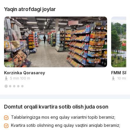
Yaqin atrofdagi joylar
Korzinka Qorasaroy
FMM SPO
5 min 100 m
10 min
Domtut orqali kvartira sotib olish juda oson
Talablaringizga mos eng qulay variantni topib beramiz;
Kvartira sotib olishning eng qulay vaqtini aniqlab beramiz;