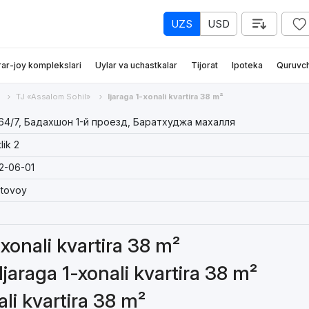
UZS
USD
rar-joy komplekslari
Uylar va uchastkalar
Tijorat
Ipoteka
Quruvch
TJ «Assalom Sohil»
Ijaraga 1-xonali kvartira 38 m²
64/7, Бадахшон 1-й проезд, Баратхуджа махалля
lik 2
2-06-01
stovoy
-xonali kvartira 38 m²
jaraga 1-xonali kvartira 38 m²
ali kvartira 38 m²