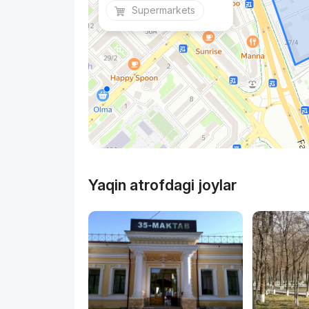
Supermarkets
Yaqin atrofdagi joylar