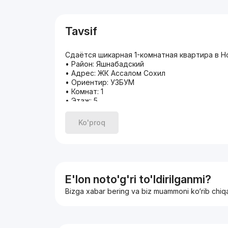
Tavsif
Сдаётся шикарная 1-комнатная квартира в 
• Район: Яшнабадский
• Адрес: ЖК Ассалом Сохил
• Ориентир: УЗБУМ
• Комнат: 1
• Этаж: 5
• Этажность: 9
• Площадь: 38м²
Ko'proq
• Ремонт: современный евро
Рядом Есть: ул Фаргона Йули Узбум Электро
Звоните прямо сейчас. Мы подберем жильё
Телефон: +99877-097-45-45
Если не дозвонились — напишите в Telegram
С уважением Zamin Home Estate
E'lon noto'g'ri to'ldirilganmi?
Агентство недвижимости, которому доверя
Bizga xabar bering va biz muammoni ko‘rib chiq