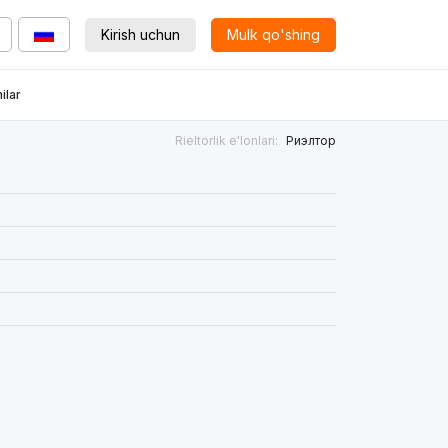
Kirish uchun
Mulk qo'shing
ilar
Rieltorlik e'lonlari:
Риэлтор