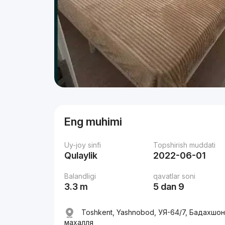
Eng muhimi
Uy-joy sinfi
Topshirish muddati
Qulaylik
2022-06-01
Balandligi
qavatlar soni
3.3 m
5 dan 9
Toshkent, Yashnobod, УЯ-64/7, Бадахшон
махалля