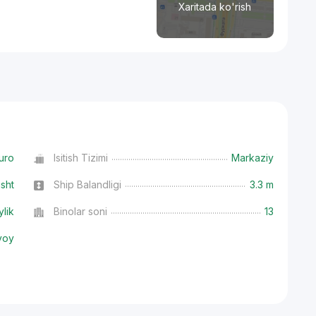
Xaritada ko'rish
uro
Isitish Tizimi
Markaziy
isht
Ship Balandligi
3.3 m
ylik
Binolar soni
13
voy