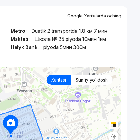
Google Xaritalarda oching
Metro:
Dustlik 2 transportda 1.8 км 7 мин
Maktab:
Школа № 35 piyoda 10мин 1км
Halyk Bank:
piyoda 5мин 300м
Xaritasi
Sun'iy yo'ldosh