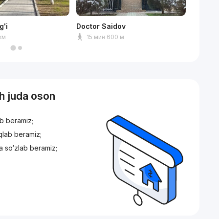
g'i
Doctor Saidov
Korzink
 км
15 мин 600 м
5 мин
sh juda oson
ib beramiz;
iqlab beramiz;
a so‘zlab beramiz;