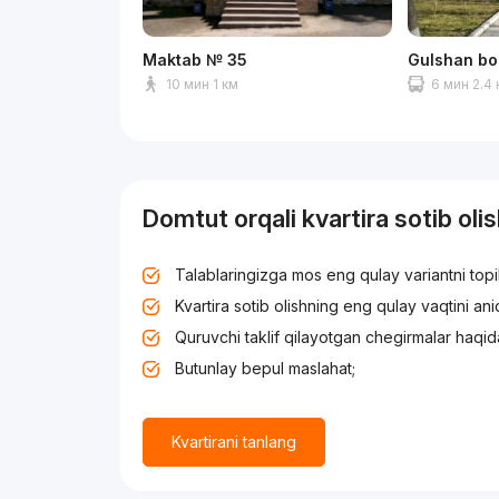
Maktab № 35
Gulshan bo
10 мин 1 км
6 мин 2.4
Domtut orqali kvartira sotib oli
Talablaringizga mos eng qulay variantni top
Kvartira sotib olishning eng qulay vaqtini an
Quruvchi taklif qilayotgan chegirmalar haqid
Butunlay bepul maslahat;
Kvartirani tanlang