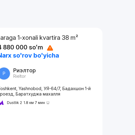
Ijaraga 1-xonali kvartira 38 m²
4 880 000
soʻm
Narx so'rov bo'yicha
Риэлтор
Р
Rieltor
oshkent, Yashnobod, УЯ-64/7, Бадахшон 1-й
проезд, Баратхуджа махалля
Dustlik 2
1.8 км 7 мин