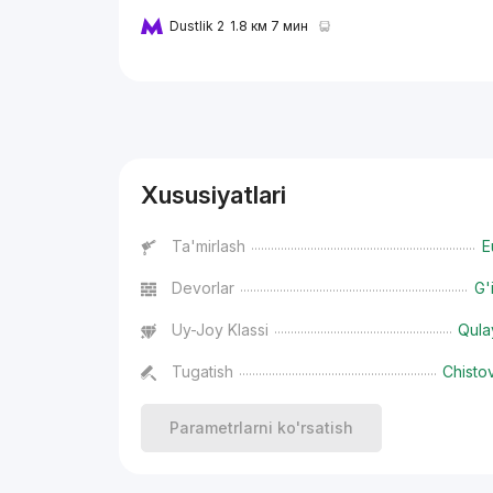
Dustlik 2
1.8 км 7 мин
Reklama
Xususiyatlari
Ta'mirlash
E
Devorlar
G'
Uy-Joy Klassi
Qula
Tugatish
Chisto
Parametrlarni ko'rsatish