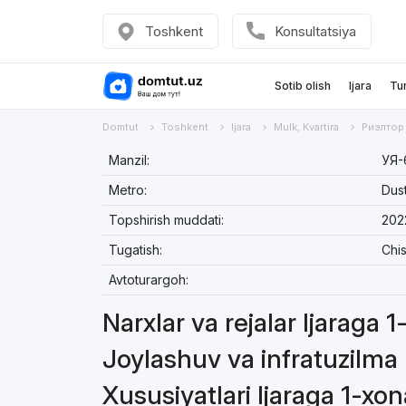
Toshkent
Konsultatsiya
Sotib olish
Ijara
Tu
Domtut
Toshkent
Ijara
Mulk, Kvartira
Риэлтор
Manzil:
УЯ-
Metro:
Dust
Topshirish muddati:
202
Tugatish:
Chi
Avtoturargoh:
Narxlar va rejalar Ijaraga 1
Joylashuv va infratuzilma I
Xususiyatlari Ijaraga 1-xon