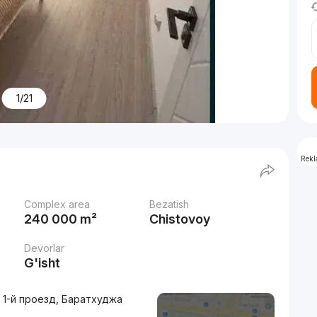
1/21
Rek
Complex area
Bezatish
240 000 m²
Chistovoy
Devorlar
G'isht
 1-й проезд, Баратхуджа