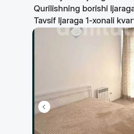
Qurilishning borishi Ijarag
Tavsif Ijaraga 1-xonali kva