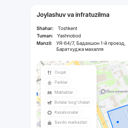
Joylashuv va infratuzilma
Shahar:
Toshkent
Tuman:
Yashnobod
Manzil:
УЯ-64/7, Бадахшон 1-й проезд,
Баратхуджа махалля
Ovqat
Parklar
Maktablar
Bolalar bog'chalari
Kasalxonalar
Savdo markazlari