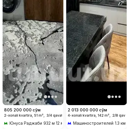
805 200 000
сўм
2 013 000 000
сўм
2-xonali kvartira, 51 m²,
3/4 qavat
4-xonali kvartira, 142 m²,
2/8 qavat
Юнуса Раджаби
932 м 12 мин piyoda
Машиностроителей
1.3 км 