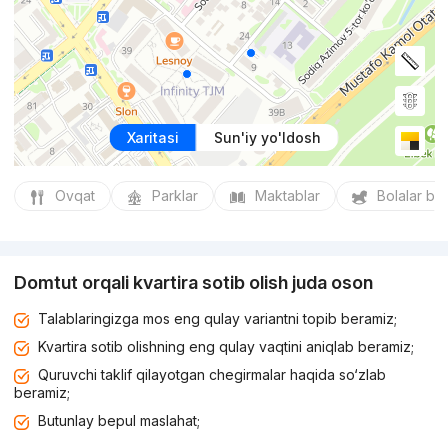
Xaritasi
Sun'iy yo'ldosh
Ovqat
Parklar
Maktablar
Bolalar bo
Domtut orqali kvartira sotib olish juda oson
Talablaringizga mos eng qulay variantni topib beramiz;
Kvartira sotib olishning eng qulay vaqtini aniqlab beramiz;
Quruvchi taklif qilayotgan chegirmalar haqida so‘zlab
beramiz;
Butunlay bepul maslahat;