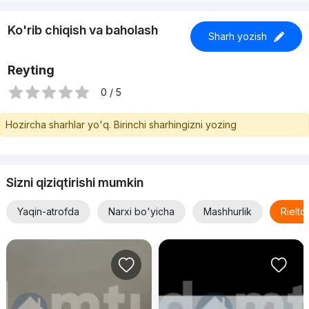
Ko'rib chiqish va baholash
Sharh yozish
Reyting
0 / 5
Hozircha sharhlar yo'q. Birinchi sharhingizni yozing
Sizni qiziqtirishi mumkin
Yaqin-atrofda
Narxi bo'yicha
Mashhurlik
Rielt