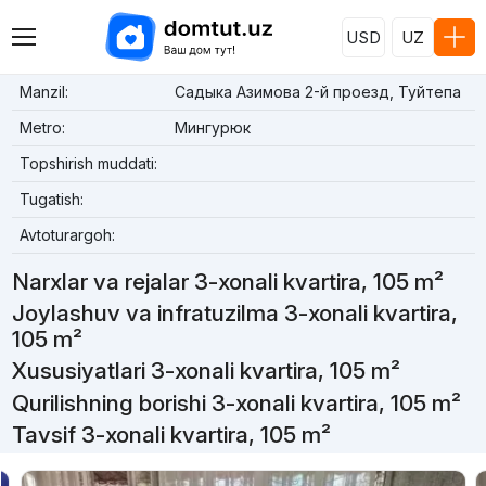
USD
UZ
Manzil:
Садыка Азимова 2-й проезд, Туйтепа
Metro:
Мингурюк
Topshirish muddati:
Tugatish:
Avtoturargoh:
Narxlar va rejalar 3-xonali kvartira, 105 m²
Joylashuv va infratuzilma 3-xonali kvartira,
105 m²
Xususiyatlari 3-xonali kvartira, 105 m²
Qurilishning borishi 3-xonali kvartira, 105 m²
Tavsif 3-xonali kvartira, 105 m²