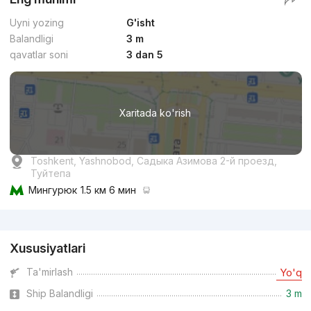
Uyni yozing
G'isht
Balandligi
3 m
qavatlar soni
3 dan 5
Xaritada ko'rish
Toshkent, Yashnobod, Садыка Азимова 2-й проезд,
Туйтепа
Мингурюк
1.5 км 6 мин
Reklama
Xususiyatlari
Ta'mirlash
Yo'q
Ship Balandligi
3 m