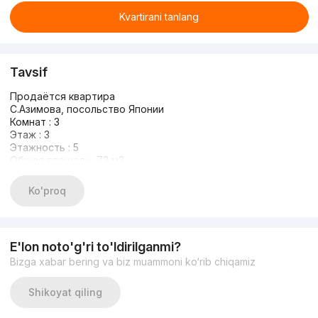
Kvartirani tanlang
Tavsif
Продаётся квартира
С.Азимова, посольство Японии
Комнат : 3
Этаж : 3
Этажность : 5
Общая площадь: 73 м2
Состояние: Хорошее
С мебелью и техникой
Ko'proq
Цена: 130 000 у.е
+998935700395
E'lon noto'g'ri to'ldirilganmi?
Bizga xabar bering va biz muammoni ko‘rib chiqamiz
Shikoyat qiling