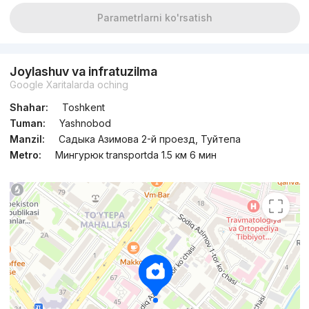
Parametrlarni ko'rsatish
Joylashuv va infratuzilma
Google Xaritalarda oching
Shahar:
Toshkent
Tuman:
Yashnobod
Manzil:
Садыка Азимова 2-й проезд, Туйтепа
Metro:
Мингурюк transportda 1.5 км 6 мин