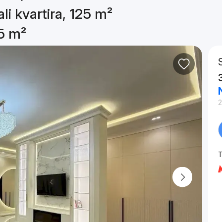
li kvartira, 125 m²
25 m²
2
T