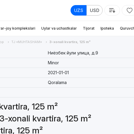
UZS
USD
rar-joy komplekslari
Uylar va uchastkalar
Tijorat
Ipoteka
Quruvch
ор
TJ «MUHTASHAM»
3-xonali kvartira, 125 m²
Ниёзбек йули улица, д.9
Minor
2021-01-01
Qoralama
 kvartira, 125 m²
3-xonali kvartira, 125 m²
tira, 125 m²