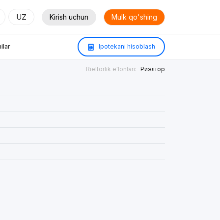
UZ
Kirish uchun
Mulk qo'shing
ilar
Ipotekani hisoblash
Rieltorlik e'lonlari:
Риэлтор