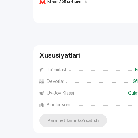
Minor
305 м 4 мин
Reklama
Xususiyatlari
Ta'mirlash
E
Devorlar
G'
Uy-Joy Klassi
Qula
Binolar soni
Parametrlarni ko'rsatish