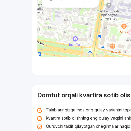
Domtut orqali kvartira sotib oli
Talablaringizga mos eng qulay variantni top
Kvartira sotib olishning eng qulay vaqtini an
Quruvchi taklif qilayotgan chegirmalar haqid