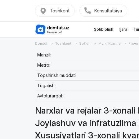
Toshkent
Konsultatsiya
Sotib olish
Ijara
Tu
Domtut
Toshkent
Sotish
Mulk, Kvartira
Риэлт
Manzil:
Metro:
Topshirish muddati:
Tugatish:
Avtoturargoh:
Narxlar va rejalar 3-xonali
Joylashuv va infratuzilma 
Xususiyatlari 3-xonali kvar