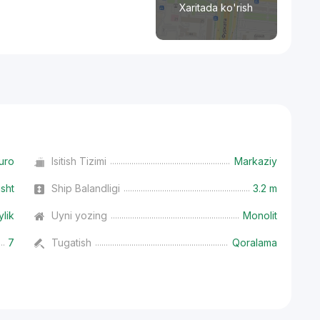
Xaritada ko'rish
uro
Isitish Tizimi
Markaziy
isht
Ship Balandligi
3.2 m
ylik
Uyni yozing
Monolit
7
Tugatish
Qoralama