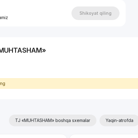
Shikoyat qiling
amiz
TJ «MUHTASHAM»
ing
TJ «MUHTASHAM» boshqa sxemalar
Yaqin-atrofda