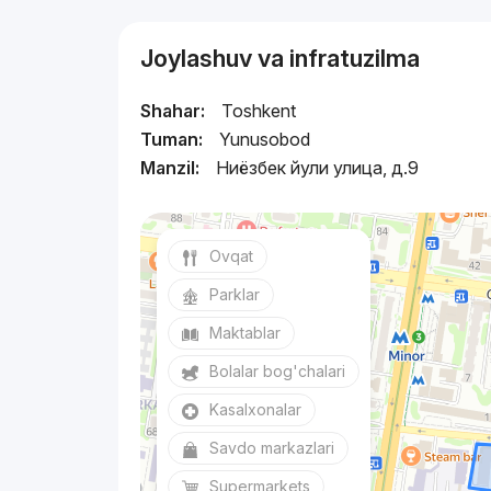
Joylashuv va infratuzilma
Shahar:
Toshkent
Tuman:
Yunusobod
Manzil:
Ниёзбек йули улица, д.9
Ovqat
Parklar
Maktablar
Bolalar bog'chalari
Kasalxonalar
Savdo markazlari
Supermarkets