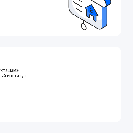
ухташам»
вый институт