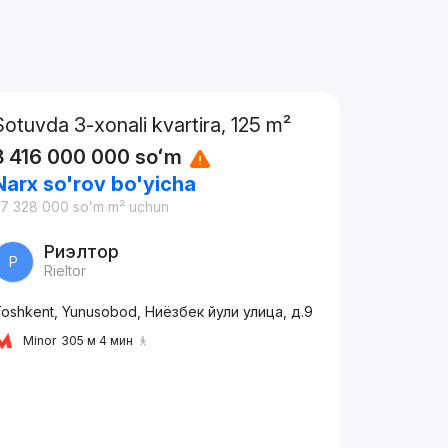
Sotuvda 3-xonali kvartira, 125 m²
3 416 000 000
soʻm
Narx so'rov bo'yicha
7 328 000
soʻm
m² uchun
Риэлтор
Р
Rieltor
oshkent, Yunusobod, Ниёзбек йули улица, д.9
Minor
305 м 4 мин