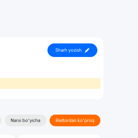
Sharh yozish
Narxi bo'yicha
Rieltordan ko'proq