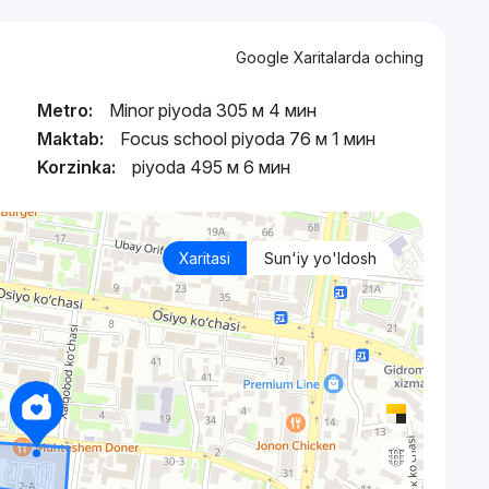
Google Xaritalarda oching
Metro:
Minor piyoda 305 м 4 мин
Maktab:
Focus school piyoda 76 м 1 мин
Korzinka:
piyoda 495 м 6 мин
Xaritasi
Sun'iy yo'ldosh