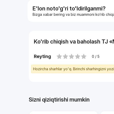
E'lon noto'g'ri to'ldirilganmi?
Bizga xabar bering va biz muammoni ko‘rib chiq
Ko'rib chiqish va baholash 
Reyting
0 / 5
Hozircha sharhlar yo'q. Birinchi sharhingizni yoz
Sizni qiziqtirishi mumkin