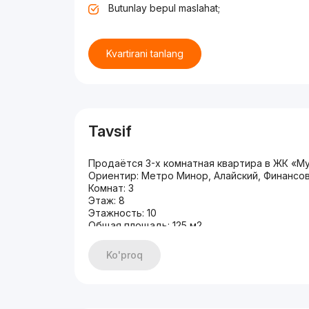
Butunlay bepul maslahat;
Kvartirani tanlang
Tavsif
Продаётся 3-х комнатная квартира в ЖК «М
Ориентир: Метро Минор, Алайский, Финансо
Комнат: 3
Этаж: 8
Этажность: 10
Общая площадь: 125 м2
Состояние: Евро ремонт
Мебель+Техника
Ko'proq
Два (2) санузла
Гардеробная
Цена: 280 000 y.e
+998998405020