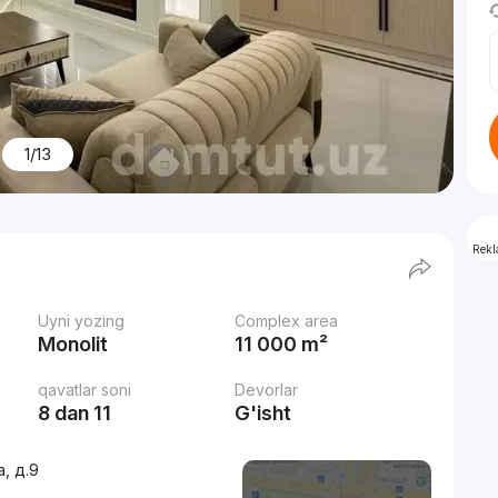
1/13
Rek
Uyni yozing
Complex area
Monolit
11 000 m²
qavatlar soni
Devorlar
8 dan 11
G'isht
, д.9