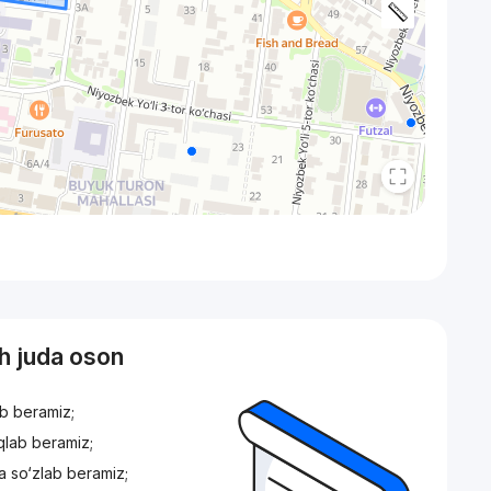
sh juda oson
ib beramiz;
iqlab beramiz;
a so‘zlab beramiz;