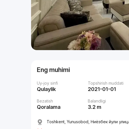
Eng muhimi
Uy-joy sinfi
Topshirish muddati
Qulaylik
2021-01-01
Bezatish
Balandligi
Qoralama
3.2 m
Toshkent, Yunusobod, Ниёзбек йули улица