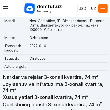
USD
UZ
Manzil:
Nest One office, 1Б, Olmazor daxasi, Ташкент-
Сити, Шайхантахурский район, Ташкент,
100000, Узбекистан
Metro:
Ozbekiston
Topshirish
2022-01-01
muddati:
Tugatish:
Chistovoy
Avtoturargoh:
Narxlar va rejalar 3-xonali kvartira, 74 m²
Joylashuv va infratuzilma 3-xonali kvartira,
74 m²
Xususiyatlari 3-xonali kvartira, 74 m²
Qurilishning borishi 3-xonali kvartira, 74 m²