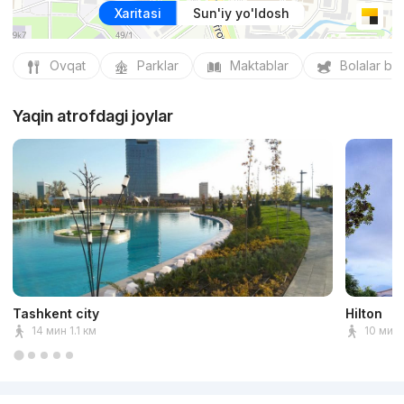
Xaritasi
Sun'iy yo'ldosh
Ovqat
Parklar
Maktablar
Bolalar bo
Yaqin atrofdagi joylar
Tashkent city
Hilton
14 мин 1.1 км
10 мин