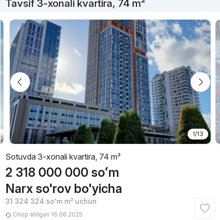
Tavsif 3-xonali kvartira, 74 m²
1/13
Sotuvda 3-xonali kvartira, 74 m²
2 318 000 000
soʻm
Narx so'rov bo'yicha
31 324 324
soʻm
m² uchun
Chop etilgan 16.06.2025