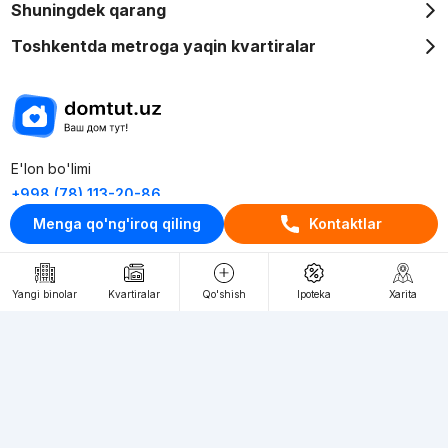
Shuningdek qarang
Toshkentda metroga yaqin kvartiralar
E'lon bo'limi
+998 (78) 113-20-86
+998 (93) 390-30-10
Menga qo'ng'iroq qiling
Kontaktlar
Пн-Пт. С 9:30 до 18:00
Yangi binolar
Kvartiralar
Qo'shish
Ipoteka
Xarita
RU
UZ
Kontaktlar
loyiha haqida
Webnow © loyihasi