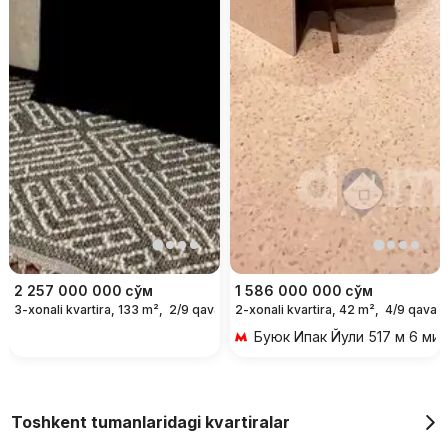
2 257 000 000
сўм
1 586 000 000
сўм
3-xonali kvartira, 133 m²,
2/9 qavat
2-xonali kvartira, 42 m²,
4/9 qavat
Буюк Ипак Йули
517 м 6 мин
Toshkent tumanlaridagi kvartiralar