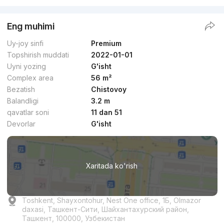
Eng muhimi
Uy-joy sinfi
Premium
Topshirish muddati
2022-01-01
Uyni yozing
G'isht
Complex area
56 m²
Bezatish
Chistovoy
Balandligi
3.2 m
qavatlar soni
11 dan 51
Devorlar
G'isht
Xaritada ko'rish
Toshkent, Shayxontohur, Nest One office, 1Б, Olmazor
daxasi, Ташкент-Сити, Шайхантахурский район,
Ташкент, 100000, Узбекистан