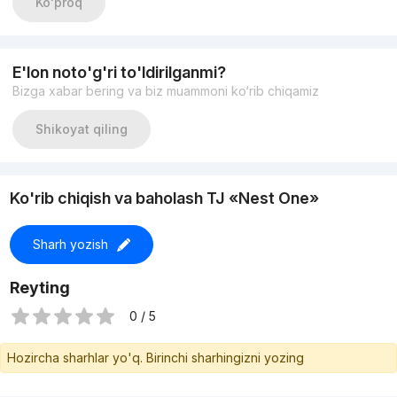
Ko'proq
СОСТОЯНИЕ: КОРОБКА
Свободная планировка
ЦЕНА: 190 000у.е срочно
+998998405020
E'lon noto'g'ri to'ldirilganmi?
Bizga xabar bering va biz muammoni ko‘rib chiqamiz
Shikoyat qiling
Ko'rib chiqish va baholash TJ «Nest One»
Sharh yozish
Reyting
0 / 5
Hozircha sharhlar yo'q. Birinchi sharhingizni yozing