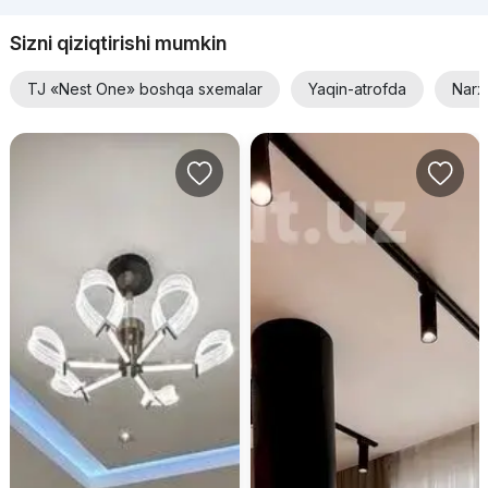
Sizni qiziqtirishi mumkin
TJ «Nest One» boshqa sxemalar
Yaqin-atrofda
Narx