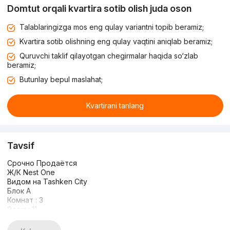
Domtut orqali kvartira sotib olish juda oson
Talablaringizga mos eng qulay variantni topib beramiz;
Kvartira sotib olishning eng qulay vaqtini aniqlab beramiz;
Quruvchi taklif qilayotgan chegirmalar haqida so‘zlab
beramiz;
Butunlay bepul maslahat;
Kvartirani tanlang
Tavsif
Срочно Продаётся
Ж/К Nest One
Видом на Tashken City
Блок А
Комнат : 3
Этаж : 11
Этажность : 51
Общая площадь: 74,5м2